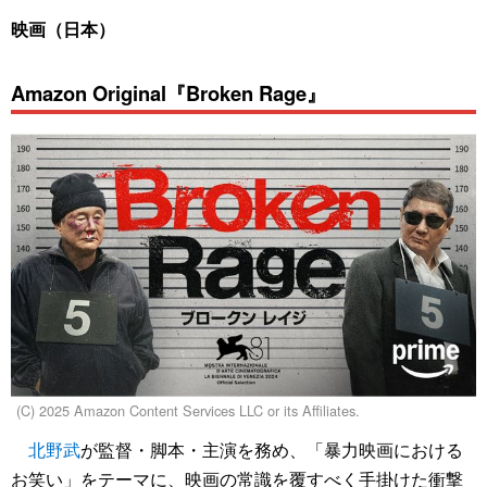
映画（日本）
Amazon Original『Broken Rage』
(C) 2025 Amazon Content Services LLC or its Affiliates.
北野武
が監督・脚本・主演を務め、「暴力映画における
お笑い」をテーマに、映画の常識を覆すべく手掛けた衝撃