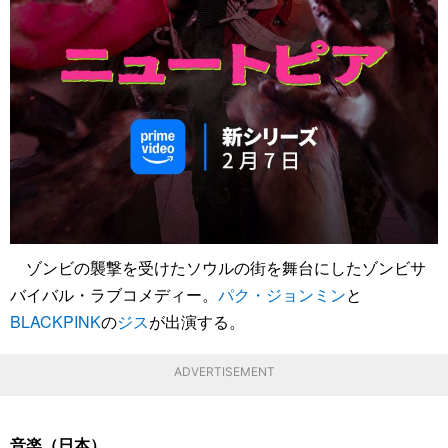
ゾンビの襲撃を受けたソウルの街を舞台にしたゾンビサ
バイバル・ラブコメディー。
パク・ジョンミン
と
BLACKPINK
の
ジス
が出演する。
ADVERTISEMENT
音楽（日本）