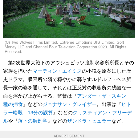
(C) Two Wolves Films Limited, Extreme Emotions BIS Limited, Soft
Money LLC and Channel Four Television Corporation 2023. All Rights
Reserved.
第2次世界大戦下のアウシュビッツ強制収容所所長とその
家族を描いた
マーティン・エイミス
の小説を原案にした歴
史ドラマ。収容所の隣で穏やかに暮らすルドルフ・ヘス所
長一家の姿を通して、それとは正反対の収容所の残酷な一
面を浮かび上がらせる。監督は『
アンダー・ザ・スキン
種の捕食
』などの
ジョナサン・グレイザー
。出演は『
ヒト
ラー暗殺、13分の誤算
』などの
クリスティアン・フリーデ
ル
や『
落下の解剖学
』などの
ザンドラ・ヒュラー
など。
ADVERTISEMENT