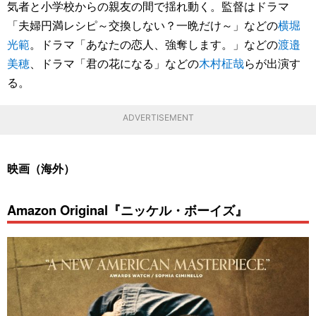
気者と小学校からの親友の間で揺れ動く。監督はドラマ
「夫婦円満レシピ～交換しない？一晩だけ～」などの
横堀
光範
。ドラマ「あなたの恋人、強奪します。」などの
渡邉
美穂
、ドラマ「君の花になる」などの
木村柾哉
らが出演す
る。
ADVERTISEMENT
映画（海外）
Amazon Original『ニッケル・ボーイズ』