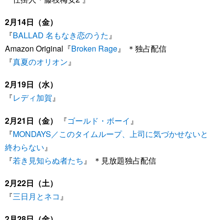
2月14日（金）
『
BALLAD 名もなき恋のうた
』
Amazon Original『
Broken Rage
』 ＊独占配信
『
真夏のオリオン
』
2月19日（水）
『
レディ加賀
』
2月21日（金）
『
ゴールド・ボーイ
』
『
MONDAYS／このタイムループ、上司に気づかせないと
終わらない
』
『
若き見知らぬ者たち
』 ＊見放題独占配信
2月22日（土）
『
三日月とネコ
』
2月28日（金）