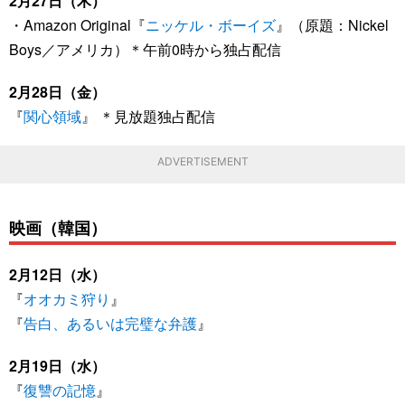
2月27日（木）
・Amazon Original『
ニッケル・ボーイズ
』（原題：Nickel
Boys／アメリカ）＊午前0時から独占配信
2月28日（金）
『
関心領域
』 ＊見放題独占配信
ADVERTISEMENT
映画（韓国）
2月12日（水）
『
オオカミ狩り
』
『
告白、あるいは完璧な弁護
』
2月19日（水）
『
復讐の記憶
』