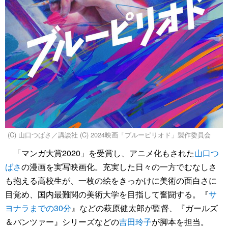
(C) 山口つばさ／講談社 (C) 2024映画「ブルーピリオド」製作委員会
「マンガ大賞2020」を受賞し、アニメ化もされた
山口つ
ばさ
の漫画を実写映画化。充実した日々の一方でむなしさ
も抱える高校生が、一枚の絵をきっかけに美術の面白さに
目覚め、国内最難関の美術大学を目指して奮闘する。『
サ
ヨナラまでの30分
』などの萩原健太郎が監督、『ガールズ
＆パンツァー』シリーズなどの
吉田玲子
が脚本を担当。