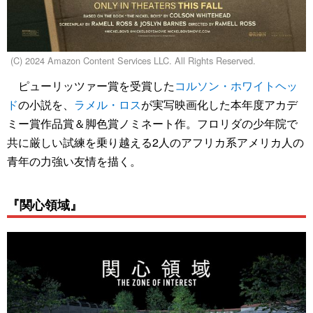
(C) 2024 Amazon Content Services LLC. All Rights Reserved.
ピューリッツァー賞を受賞した
コルソン・ホワイトヘッ
ド
の小説を、
ラメル・ロス
が実写映画化した本年度アカデ
ミー賞作品賞＆脚色賞ノミネート作。フロリダの少年院で
共に厳しい試練を乗り越える2人のアフリカ系アメリカ人の
青年の力強い友情を描く。
『関心領域』