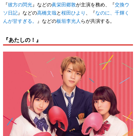
『
彼方の閃光
』などの
眞栄田郷敦
が主演を務め、『
交換ウ
ソ日記
』などの
高橋文哉
と
桜田ひより
、『
なのに、千輝く
んが甘すぎる。
』などの
板垣李光人
らが共演する。
『あたしの！』