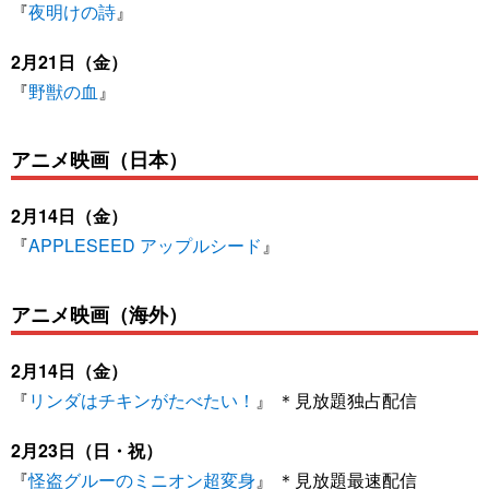
『
夜明けの詩
』
2月21日（金）
『
野獣の血
』
アニメ映画（日本）
2月14日（金）
『
APPLESEED アップルシード
』
アニメ映画（海外）
2月14日（金）
『
リンダはチキンがたべたい！
』 ＊見放題独占配信
2月23日（日・祝）
『
怪盗グルーのミニオン超変身
』 ＊見放題最速配信