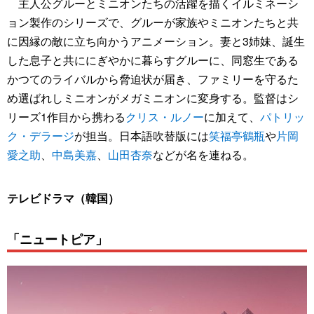
主人公グルーとミニオンたちの活躍を描くイルミネーシ
ョン製作のシリーズで、グルーが家族やミニオンたちと共
に因縁の敵に立ち向かうアニメーション。妻と3姉妹、誕生
した息子と共ににぎやかに暮らすグルーに、同窓生である
かつてのライバルから脅迫状が届き、ファミリーを守るた
め選ばれしミニオンがメガミニオンに変身する。監督はシ
リーズ1作目から携わる
クリス・ルノー
に加えて、
パトリッ
ク・デラージ
が担当。日本語吹替版には
笑福亭鶴瓶
や
片岡
愛之助
、
中島美嘉
、
山田杏奈
などが名を連ねる。
テレビドラマ（韓国）
「ニュートピア」