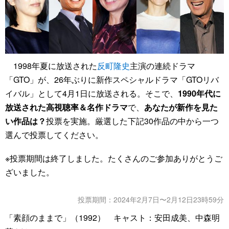
1998年夏に放送された
反町隆史
主演の連続ドラマ
「GTO」が、26年ぶりに新作スペシャルドラマ「GTOリバ
イバル」として4月1日に放送される。そこで、
1990年代に
放送された高視聴率＆名作ドラマ
で、
あなたが新作を見た
い作品は？
投票を実施。厳選した下記30作品の中から一つ
選んで投票してください。
※投票期間は終了しました。たくさんのご参加ありがとうご
ざいました。
投票期間：2024年2月7日〜2月12日23時59分
「素顔のままで」（1992） キャスト：安田成美、中森明