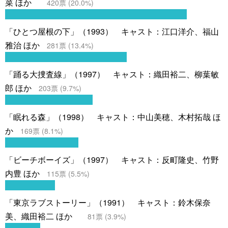
菜 ほか
420
票 (
20.0
%)
「ひとつ屋根の下」（1993） キャスト：江口洋介、福山
雅治 ほか
281
票 (
13.4
%)
「踊る大捜査線」（1997） キャスト：織田裕二、柳葉敏
郎 ほか
203
票 (
9.7
%)
「眠れる森」（1998） キャスト：中山美穂、木村拓哉 ほ
か
169
票 (
8.1
%)
「ビーチボーイズ」（1997） キャスト：反町隆史、竹野
内豊 ほか
115
票 (
5.5
%)
「東京ラブストーリー」（1991） キャスト：鈴木保奈
美、織田裕二 ほか
81
票 (
3.9
%)