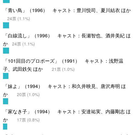
「青い鳥」（1996） キャスト：豊川悦司、夏川結衣 ほか
24
票 (
1.1
%)
「白線流し」（1996） キャスト：長瀬智也、酒井美紀 ほ
か
24
票 (
1.1
%)
「101回目のプロポーズ」（1991） キャスト：浅野温
子、武田鉄矢 ほか
21
票 (
1.0
%)
「妹よ」（1994） キャスト：和久井映見、唐沢寿明 ほ
か
20
票 (
1.0
%)
「家なき子」（1994） キャスト：安達祐実、内藤剛志 ほ
か
17
票 (
0.8
%)