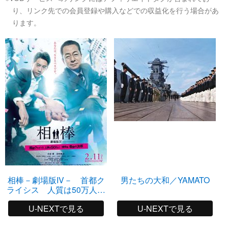
り、リンク先での会員登録や購入などでの収益化を行う場合があ
ります。
相棒－劇場版IV－ 首都ク
男たちの大和／YAMATO
ライシス 人質は50万人！
特命係 最後の決断
U-NEXTで見る
U-NEXTで見る