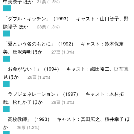
中美奈子 ほか
31
票 (
1.5
%)
「ダブル・キッチン」（1993） キャスト：山口智子、野
際陽子 ほか
28
票 (
1.3
%)
「愛という名のもとに」（1992） キャスト：鈴木保奈
美、唐沢寿明 ほか
27
票 (
1.3
%)
「お金がない！」（1994） キャスト：織田裕二、財前直
見 ほか
26
票 (
1.2
%)
「ラブジェネレーション」（1997） キャスト：木村拓
哉、松たか子 ほか
26
票 (
1.2
%)
「高校教師」（1993） キャスト：真田広之、桜井幸子 ほ
か
26
票 (
1.2
%)