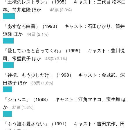
「王様のレストラン」（1995） キャスト：二代目 松本白
鴎、筒井道隆 ほか
48
票 (
2.3
%)
「あすなろ白書」（1993） キャスト：石田ひかり、筒井
道隆 ほか
44
票 (
2.1
%)
「愛していると言ってくれ」（1995） キャスト：豊川悦
司、常盤貴子 ほか
43
票 (
2.1
%)
「神様、もう少しだけ」（1998） キャスト：金城武、深
田恭子 ほか
38
票 (
1.8
%)
「ショムニ」（1998） キャスト：江角マキコ、宝生舞 ほ
か
37
票 (
1.8
%)
「もう誰も愛さない」（1991） キャスト：吉田栄作、田