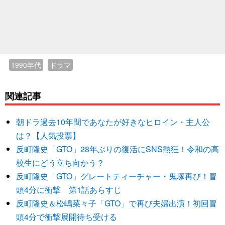
1990年代
ドラマ
関連記事
朝ドラ過去10年間であなたが好きなヒロイン・主人公
は？【人気投票】
反町隆史「GTO」28年ぶりの復活にSNS熱狂！令和の高
校生にどう立ち向かう？
反町隆史「GTO」グレートティーチャー・鬼塚再び！冒
頭4分に衝撃 第1話あらすじ
反町隆史＆松嶋菜々子「GTO」で再び夫婦出演！初回冒
頭4分で衝撃展開待ち受ける