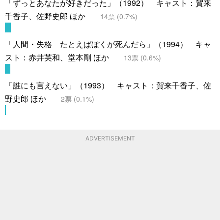
「ずっとあなたが好きだった」（1992） キャスト：賀来
千香子、佐野史郎 ほか
14
票 (
0.7
%)
「人間・失格 たとえばぼくが死んだら」（1994） キャ
スト：赤井英和、堂本剛 ほか
13
票 (
0.6
%)
「誰にも言えない」（1993） キャスト：賀来千香子、佐
野史郎 ほか
2
票 (
0.1
%)
ADVERTISEMENT