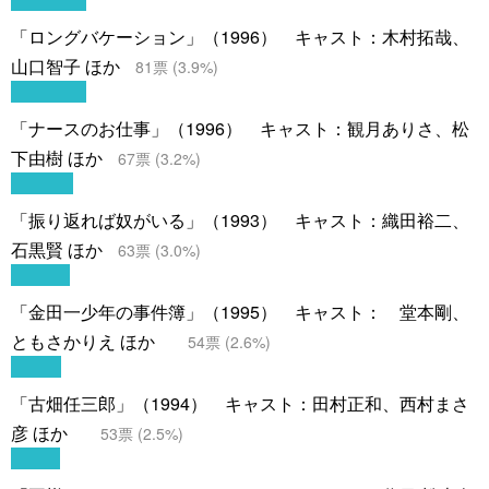
「ロングバケーション」（1996） キャスト：木村拓哉、
山口智子 ほか
81
票 (
3.9
%)
「ナースのお仕事」（1996） キャスト：観月ありさ、松
下由樹 ほか
67
票 (
3.2
%)
「振り返れば奴がいる」（1993） キャスト：織田裕二、
石黒賢 ほか
63
票 (
3.0
%)
「金田一少年の事件簿」（1995） キャスト： 堂本剛、
ともさかりえ ほか
54
票 (
2.6
%)
「古畑任三郎」（1994） キャスト：田村正和、西村まさ
彦 ほか
53
票 (
2.5
%)