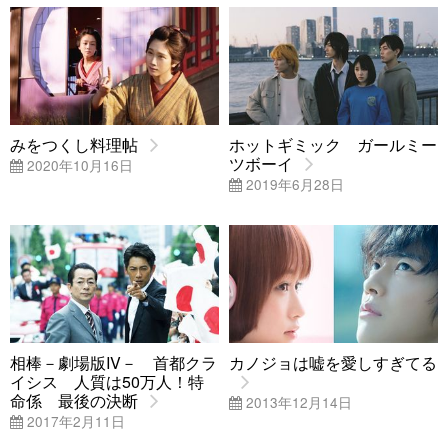
みをつくし料理帖
ホットギミック ガールミー
ツボーイ
2020年10月16日
2019年6月28日
相棒－劇場版IV－ 首都クラ
カノジョは嘘を愛しすぎてる
イシス 人質は50万人！特
命係 最後の決断
2013年12月14日
2017年2月11日