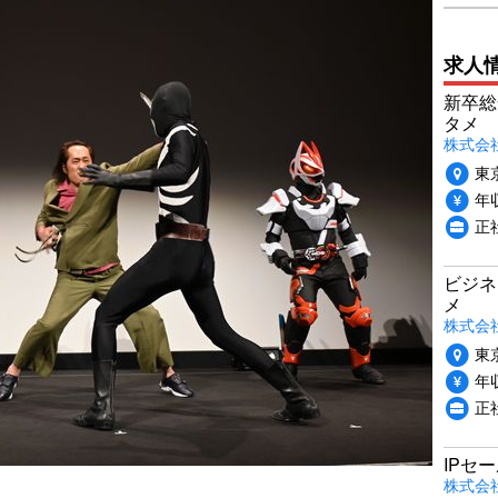
求人
新卒総
タメ
株式会社P
東
年収
正
ビジネ
メ
株式会
東
年収
正
IPセ
株式会