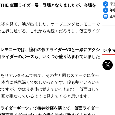
東
THE 仮面ライダー展」登場となりましたが、会場を
年収
正
た姿を見て、涙が出ました。オープニングセレモニーで
は世界に通ずる。これからも続くだろうし、仮面ライダ
シネ
レモニーでは、憧れの仮面ライダーV3と一緒にアクシ
面ライダーのポーズも、いくつか盛り込まれていました
」をリアルタイムで観て、その方と同じステージに立っ
、本当に感慨深くて嬉しかったです。僕も割といろいろ
のですが、やはり身体は覚えているもので、仮面はして
）画が重なっているように見えてくると思います。
面ライダーギーツ」で桜井沙羅を演じて、仮面ライダー
が仮面ライダーになった心境を改めて教えてください。