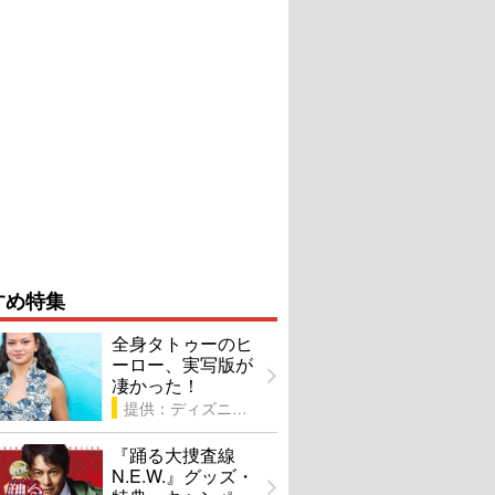
すめ特集
全身タトゥーのヒ
ーロー、実写版が
凄かった！
提供：ディズニー
『踊る大捜査線
N.E.W.』グッズ・