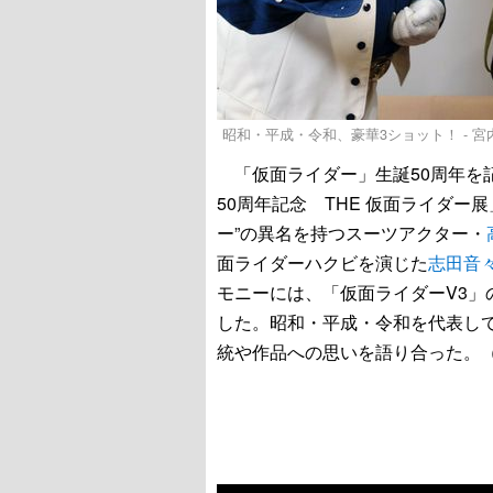
昭和・平成・令和、豪華3ショット！ - 
「仮面ライダー」生誕50周年を記
50周年記念 THE 仮面ライダ
ー”の異名を持つスーツアクター・
面ライダーハクビを演じた
志田音
モニーには、「仮面ライダーV3」
した。昭和・平成・令和を代表して
統や作品への思いを語り合った。