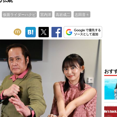
仮面ライダーハクビ
宮内洋
高岩成二
志田音々
おす