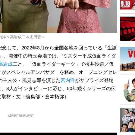
宮内洋＆高岩成二＆志田音々
念して、2022年3月から全国各地を回っている「生誕
ー展」。開催中の埼玉会場では、“ミスター平成仮面ライダ
高岩成二
と、「仮面ライダーギーツ」で桜井沙羅／仮
々
がスペシャルアンバサダーを務め、オープニングセレ
の主人公・風見志郎を演じた
宮内洋
がサプライズ登場
、3人がインタビューに応じ、50年続くシリーズの伝
（取材・文：編集部・倉本拓弥）
ADVERTISEMENT