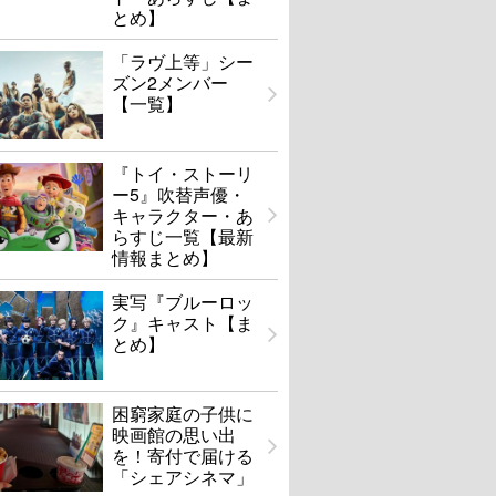
とめ】
「ラヴ上等」シー
ズン2メンバー
【一覧】
『トイ・ストーリ
ー5』吹替声優・
キャラクター・あ
らすじ一覧【最新
情報まとめ】
実写『ブルーロッ
ク』キャスト【ま
とめ】
困窮家庭の子供に
映画館の思い出
を！寄付で届ける
「シェアシネマ」