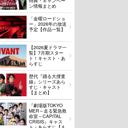
特典・キャンペー
ン情報まとめ
「金曜ロードショ
ー」2026年の放送
予定【作品一覧】
【2026夏ドラマ一
覧】7月期スター
ト！キャスト・あ
らすじ
歴代『踊る大捜査
線』シリーズあら
すじ・キャスト
【まとめ】
『劇場版TOKYO
MER～走る緊急救
命室～CAPITAL
CRISIS』キャス
ト・あらすじ【ま