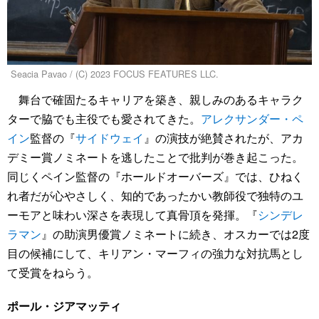
Seacia Pavao / (C) 2023 FOCUS FEATURES LLC.
舞台で確固たるキャリアを築き、親しみのあるキャラク
ターで脇でも主役でも愛されてきた。
アレクサンダー・ペ
イン
監督の『
サイドウェイ
』の演技が絶賛されたが、アカ
デミー賞ノミネートを逃したことで批判が巻き起こった。
同じくペイン監督の『ホールドオーバーズ』では、ひねく
れ者だが心やさしく、知的であったかい教師役で独特のユ
ーモアと味わい深さを表現して真骨頂を発揮。『
シンデレ
ラマン
』の助演男優賞ノミネートに続き、オスカーでは2度
目の候補にして、キリアン・マーフィの強力な対抗馬とし
て受賞をねらう。
ポール・ジアマッティ