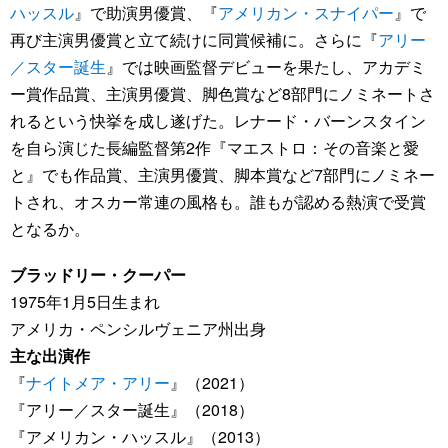
ハッスル
』で助演男優賞、『
アメリカン・スナイパー
』で
再び主演男優賞と立て続けに同賞候補に。さらに『
アリー
／スター誕生
』では映画監督デビューを果たし、アカデミ
ー賞作品賞、主演男優賞、脚色賞など8部門にノミネートさ
れるという快挙を成し遂げた。レナード・バーンスタイン
を自ら演じた長編監督第2作『マエストロ：その音楽と愛
と』でも作品賞、主演男優賞、脚本賞など7部門にノミネー
トされ、オスカー常連の風格も。誰もが認める熱演で受賞
となるか。
ブラッドリー・クーパー
1975年1月5日生まれ
アメリカ・ペンシルヴェニア州出身
主な出演作
『
ナイトメア・アリー
』（2021）
『アリー／スター誕生』（2018）
『アメリカン・ハッスル』（2013）