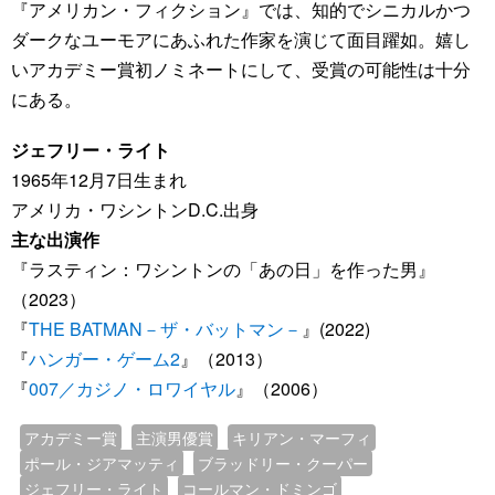
『アメリカン・フィクション』では、知的でシニカルかつ
ダークなユーモアにあふれた作家を演じて面目躍如。嬉し
いアカデミー賞初ノミネートにして、受賞の可能性は十分
にある。
ジェフリー・ライト
1965年12月7日生まれ
アメリカ・ワシントンD.C.出身
主な出演作
『ラスティン：ワシントンの「あの日」を作った男』
（2023）
『
THE BATMAN－ザ・バットマン－
』(2022)
『
ハンガー・ゲーム2
』（2013）
『
007／カジノ・ロワイヤル
』（2006）
アカデミー賞
主演男優賞
キリアン・マーフィ
ポール・ジアマッティ
ブラッドリー・クーパー
ジェフリー・ライト
コールマン・ドミンゴ