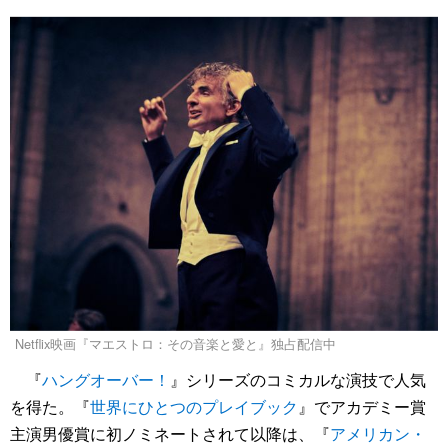
Netflix映画『マエストロ：その音楽と愛と』独占配信中
『
ハングオーバー！
』シリーズのコミカルな演技で人気
を得た。『
世界にひとつのプレイブック
』でアカデミー賞
主演男優賞に初ノミネートされて以降は、『
アメリカン・