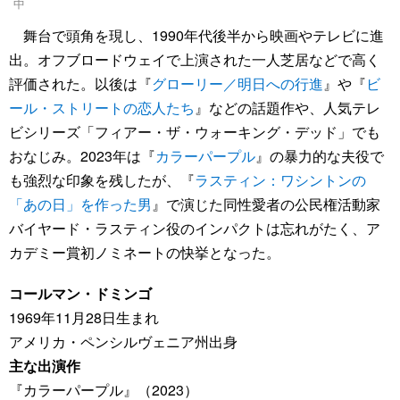
中
舞台で頭角を現し、1990年代後半から映画やテレビに進
出。オフブロードウェイで上演された一人芝居などで高く
評価された。以後は『
グローリー／明日への行進
』や『
ビ
ール・ストリートの恋人たち
』などの話題作や、人気テレ
ビシリーズ「フィアー・ザ・ウォーキング・デッド」でも
おなじみ。2023年は『
カラーパープル
』の暴力的な夫役で
も強烈な印象を残したが、『
ラスティン：ワシントンの
「あの日」を作った男
』で演じた同性愛者の公民権活動家
バイヤード・ラスティン役のインパクトは忘れがたく、ア
カデミー賞初ノミネートの快挙となった。
コールマン・ドミンゴ
1969年11月28日生まれ
アメリカ・ペンシルヴェニア州出身
主な出演作
『カラーパープル』（2023）