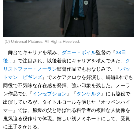
(C) Universal Pictures. All Rights Reserved.
舞台でキャリアを積み、
ダニー・ボイル
監督の『
28日
後…
』で注目され、以後着実にキャリアを積んできた。
ク
リストファー・ノーラン
監督作品でもおなじみで、『
バッ
トマン ビギンズ
』でスケアクロウを好演し、続編2本でも
同役で不気味な存在感を発揮、強い印象を残した。ノーラ
ン作品では『
インセプション
』『
ダンケルク
』にも脇役で
出演しているが、タイトルロールを演じた『オッペンハイ
マー』では、原爆の父と呼ばれる科学者の複雑な人物像を
鬼気迫る役作りで体現。嬉しい初ノミネートにして、受賞
に王手をかける。