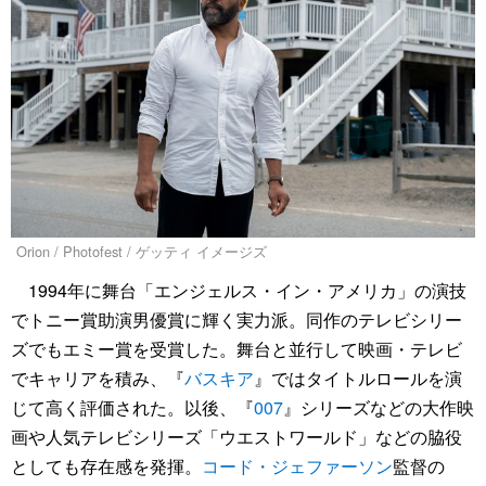
Orion / Photofest / ゲッティ イメージズ
1994年に舞台「エンジェルス・イン・アメリカ」の演技
でトニー賞助演男優賞に輝く実力派。同作のテレビシリー
ズでもエミー賞を受賞した。舞台と並行して映画・テレビ
でキャリアを積み、『
バスキア
』ではタイトルロールを演
じて高く評価された。以後、『
007
』シリーズなどの大作映
画や人気テレビシリーズ「ウエストワールド」などの脇役
としても存在感を発揮。
コード・ジェファーソン
監督の