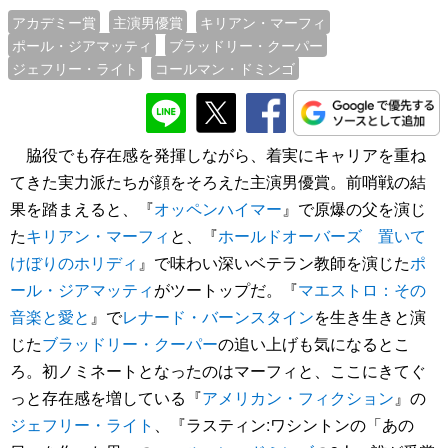
アカデミー賞
主演男優賞
キリアン・マーフィ
ポール・ジアマッティ
ブラッドリー・クーパー
ジェフリー・ライト
コールマン・ドミンゴ
脇役でも存在感を発揮しながら、着実にキャリアを重ね
てきた実力派たちが顔をそろえた主演男優賞。前哨戦の結
果を踏まえると、『
オッペンハイマー
』で原爆の父を演じ
た
キリアン・マーフィ
と、『
ホールドオーバーズ 置いて
けぼりのホリディ
』で味わい深いベテラン教師を演じた
ポ
ール・ジアマッティ
がツートップだ。『
マエストロ：その
音楽と愛と
』で
レナード・バーンスタイン
を生き生きと演
じた
ブラッドリー・クーパー
の追い上げも気になるとこ
ろ。初ノミネートとなったのはマーフィと、ここにきてぐ
っと存在感を増している『
アメリカン・フィクション
』の
ジェフリー・ライト
、『ラスティン:ワシントンの「あの