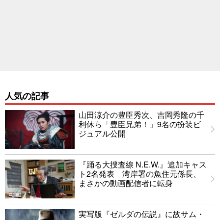
人気の記事
山田涼介の豊臣秀次、吉岡秀隆の千
利休ら「豊臣兄弟！」9名の扮装ビ
ジュアル公開
『踊る大捜査線 N.E.W.』追加キャス
ト2名発表 湾岸署の魚住元係長、
まさかの動画配信者に転身
実写版『ゼルダの伝説』に故サム・