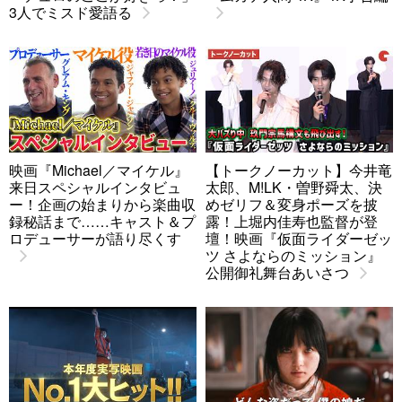
3人でミスド愛語る
映画『Michael／マイケル』
【トークノーカット】今井竜
来日スペシャルインタビュ
太郎、M!LK・曽野舜太、決
ー！企画の始まりから楽曲収
めゼリフ＆変身ポーズを披
録秘話まで……キャスト＆プ
露！上堀内佳寿也監督が登
ロデューサーが語り尽くす
壇！映画『仮面ライダーゼッ
ツ さよならのミッション』
公開御礼舞台あいさつ