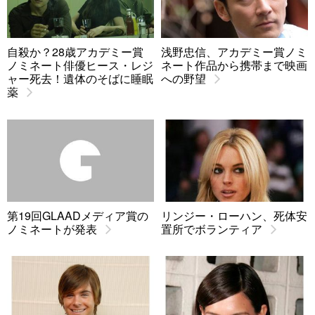
自殺か？28歳アカデミー賞
浅野忠信、アカデミー賞ノミ
ノミネート俳優ヒース・レジ
ネート作品から携帯まで映画
ャー死去！遺体のそばに睡眠
への野望
薬
第19回GLAADメディア賞の
リンジー・ローハン、死体安
ノミネートが発表
置所でボランティア