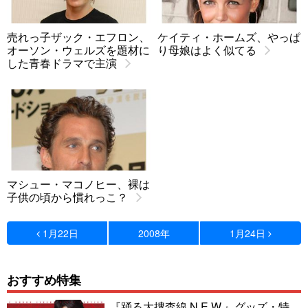
売れっ子ザック・エフロン、
ケイティ・ホームズ、やっぱ
オーソン・ウェルズを題材に
り母娘はよく似てる
した青春ドラマで主演
マシュー・マコノヒー、裸は
子供の頃から慣れっこ？
1月22日
2008年
1月24日
おすすめ特集
『踊る大捜査線 N.E.W.』グッズ・特