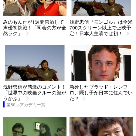
みのもんたが1週間禁酒して
浅野忠信『モンゴル』は全米
声優初挑戦！「司会の方が全
700スクリーン以上で上映予
然ラク」
定！日本人主演では初！
浅野忠信が感激のコメント！
急死したブラッド・レンフ
「世界中の映画クルーの顔が
ロ、隠し子が日本に住んでい
うかぶ」
た？
第80回アカデミー賞