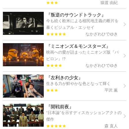
★★★
猿渡 由紀
『叛逆のサウンドトラック』
今も続く欧米による植民地主義の断片を
暴くビジュアル・エッセイ
★★★★★
なかざわひでゆき
『ミニオンズ＆モンスターズ』
映画への愛が詰まったミニオンズ版『バ
ビロン』!?
★★★★
なかざわひでゆき
『左利きの少女』
生きる力が鮮やかな色となって輝く
★★★
平沢 薫
『開戦前夜』
“日本論”を示すディスカッションアクトの
傑作
★★★★★
森 直人