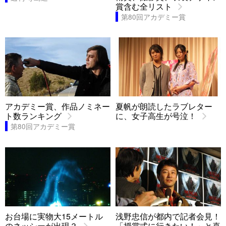
賞含む全リスト
第80回アカデミー賞
アカデミー賞、作品ノミネー
夏帆が朗読したラブレター
ト数ランキング
に、女子高生が号泣！
第80回アカデミー賞
お台場に実物大15メートル
浅野忠信が都内で記者会見！
のネッシーが出現？
「授賞式に行きたい！」と喜