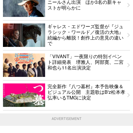
ニールさん出演 ほか3名の新キャ
ストが明らかに
ギャレス・エドワーズ監督が『ジュ
ラシック・ワールド／復活の大地』
続編から離脱！創作上の意見の違い
で
「VIVANT」一夜限りの特別イベン
ト詳細発表 堺雅人、阿部寛、二宮
和也ら11名出演決定
完全新作『八つ墓村』本予告映像＆
ビジュアル公開 主題歌はB'z松本孝
弘率いるTMGに決定
ADVERTISEMENT