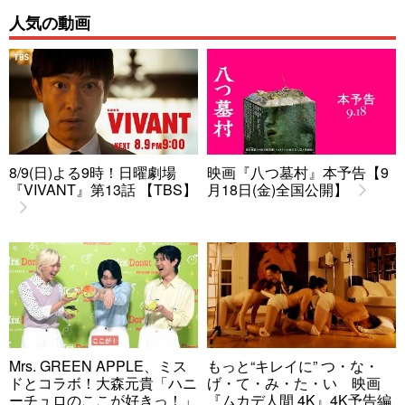
人気の動画
8/9(日)よる9時！日曜劇場
映画『八つ墓村』本予告【9
『VIVANT』第13話 【TBS】
月18日(金)全国公開】
Mrs. GREEN APPLE、ミス
もっと“キレイに” つ・な・
ドとコラボ！大森元貴「ハニ
げ・て・み・た・い 映画
ーチュロのここが好きっ！」
『ムカデ人間 4K』4K予告編