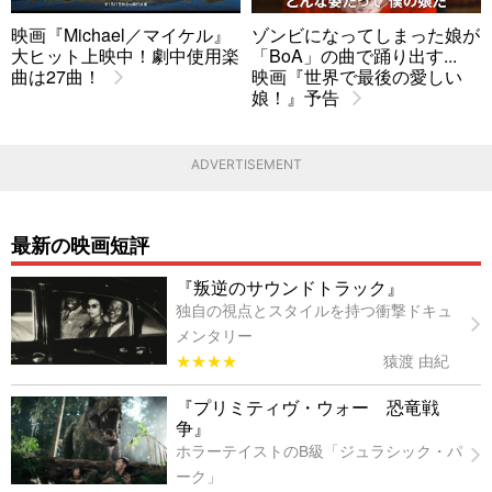
映画『Michael／マイケル』
ゾンビになってしまった娘が
大ヒット上映中！劇中使用楽
「BoA」の曲で踊り出す...
曲は27曲！
映画『世界で最後の愛しい
娘！』予告
ADVERTISEMENT
最新の映画短評
『叛逆のサウンドトラック』
独自の視点とスタイルを持つ衝撃ドキュ
メンタリー
★★★★
猿渡 由紀
『プリミティヴ・ウォー 恐竜戦
争』
ホラーテイストのB級「ジュラシック・パ
ーク」