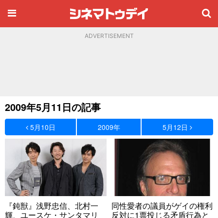
ADVERTISEMENT
2009年5月11日の記事
5月10日
2009年
5月12日
『鈍獣』浅野忠信、北村一
同性愛者の議員がゲイの権利
輝、ユースケ・サンタマリ
反対に1票投じる矛盾行為と