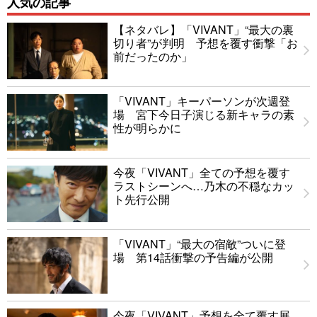
人気の記事
【ネタバレ】「VIVANT」“最大の裏
切り者”が判明 予想を覆す衝撃「お
前だったのか」
「VIVANT」キーパーソンが次週登
場 宮下今日子演じる新キャラの素
性が明らかに
今夜「VIVANT」全ての予想を覆す
ラストシーンへ…乃木の不穏なカッ
ト先行公開
「VIVANT」“最大の宿敵”ついに登
場 第14話衝撃の予告編が公開
今夜「VIVANT」予想を全て覆す展