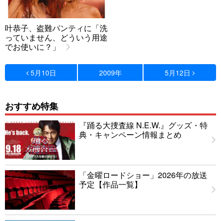
叶恭子、盗難パンティに「洗
っていません、どういう用途
でお使いに？」
5月10日
2009年
5月12日
おすすめ特集
『踊る大捜査線 N.E.W.』グッズ・特
典・キャンペーン情報まとめ
「金曜ロードショー」2026年の放送
予定【作品一覧】