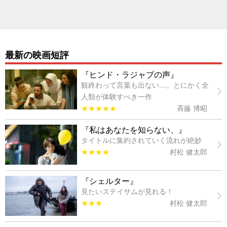
最新の映画短評
『ヒンド・ラジャブの声』
観終わって言葉も出ない…。とにかく全
人類が体験すべき一作
★★★★★
斉藤 博昭
『私はあなたを知らない、』
タイトルに集約されていく流れが絶妙
★★★★
村松 健太郎
『シェルター』
見たいステイサムが見れる！
★★★
村松 健太郎