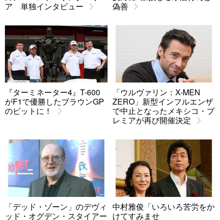
ア 単独インタビュー
偽善
『ターミネーター4』T-600
「ウルヴァリン：X-MEN
がF1で優勝したブラウンGP
ZERO」新型インフルエンザ
のピットに！
で中止となったメキシコ・プ
レミアが再び開催決定
「デッド・ゾーン」のデヴィ
中村雅俊「いろいろ苦労をか
ッド・オグデン・スタイアー
けてすみませ