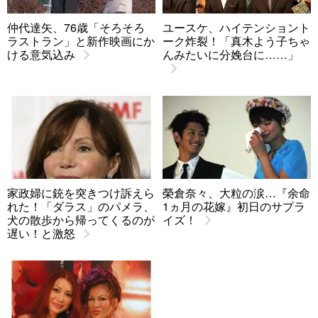
仲代達矢、76歳「そろそろ
ユースケ、ハイテンショント
ラストラン」と新作映画にか
ーク炸裂！「真木よう子ちゃ
ける意気込み
んみたいに分娩台に……」
家政婦に銃を突きつけ訴えら
榮倉奈々、大粒の涙…『余命
れた！「ダラス」のパメラ、
1ヵ月の花嫁』初日のサプラ
犬の散歩から帰ってくるのが
イズ！
遅い！と激怒