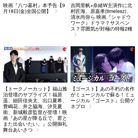
映画『八つ墓村』本予告【9
吉岡里帆×奈緒W主演作に北
月18日(金)全国公開】
村匠海、原嘉孝(timelesz)、
清水尚弥ら 映画『シャドウ
ワーク』ドラマ？サスペン
ス？雰囲気が対極の特報2種
【トークノーカット】福山雅
【ゴースト】あの不朽の名作
治登壇のサプライズ！福原
がミュージカルで蘇る！ミュ
遥、細田佳央太、出口夏希、
ージカル『ゴースト』公開ゲ
豊嶋花、井之脇海、汐見夏
ネプロ
衛、新城毅彦監督が登壇！映
画『あの星が降る丘で、君と
また出会いたい。』公開御礼
舞台あいさつ