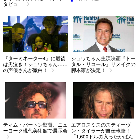
タビュー
『ターミネーター4』に最後
シュワちゃん主演映画『トー
は男泣き！シュワちゃん……
タル・リコール』リメイクの
の声優さんが激白！
脚本家が決定！
ティム・バートン監督、ニュ
エアロスミスのスティーヴ
ーヨーク現代美術館で展示会
ン・タイラーが自伝執筆！
「1,600ドルの入ったかばん