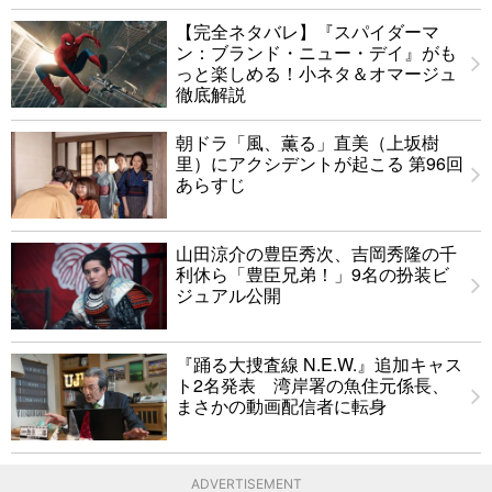
【完全ネタバレ】『スパイダーマ
ン：ブランド・ニュー・デイ』がも
っと楽しめる！小ネタ＆オマージュ
徹底解説
朝ドラ「風、薫る」直美（上坂樹
里）にアクシデントが起こる 第96回
あらすじ
山田涼介の豊臣秀次、吉岡秀隆の千
利休ら「豊臣兄弟！」9名の扮装ビ
ジュアル公開
『踊る大捜査線 N.E.W.』追加キャス
ト2名発表 湾岸署の魚住元係長、
まさかの動画配信者に転身
ADVERTISEMENT