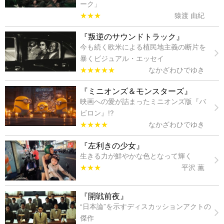
ーク」
★★★
猿渡 由紀
『叛逆のサウンドトラック』
今も続く欧米による植民地主義の断片を
暴くビジュアル・エッセイ
★★★★★
なかざわひでゆき
『ミニオンズ＆モンスターズ』
映画への愛が詰まったミニオンズ版『バ
ビロン』!?
★★★★
なかざわひでゆき
『左利きの少女』
生きる力が鮮やかな色となって輝く
★★★
平沢 薫
『開戦前夜』
“日本論”を示すディスカッションアクトの
傑作