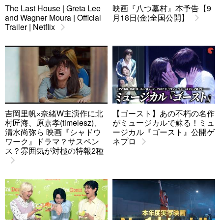
The Last House | Greta Lee
映画『八つ墓村』本予告【9
and Wagner Moura | Official
月18日(金)全国公開】
Trailer | Netflix
吉岡里帆×奈緒W主演作に北
【ゴースト】あの不朽の名作
村匠海、原嘉孝(timelesz)、
がミュージカルで蘇る！ミュ
清水尚弥ら 映画『シャドウ
ージカル『ゴースト』公開ゲ
ワーク』ドラマ？サスペン
ネプロ
ス？雰囲気が対極の特報2種