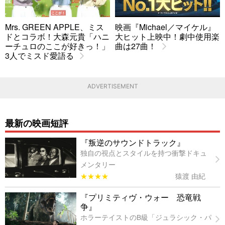
Mrs. GREEN APPLE、ミス
映画『Michael／マイケル』
ドとコラボ！大森元貴「ハニ
大ヒット上映中！劇中使用楽
ーチュロのここが好きっ！」
曲は27曲！
3人でミスド愛語る
ADVERTISEMENT
最新の映画短評
『叛逆のサウンドトラック』
独自の視点とスタイルを持つ衝撃ドキュ
メンタリー
★★★★
猿渡 由紀
『プリミティヴ・ウォー 恐竜戦
争』
ホラーテイストのB級「ジュラシック・パ