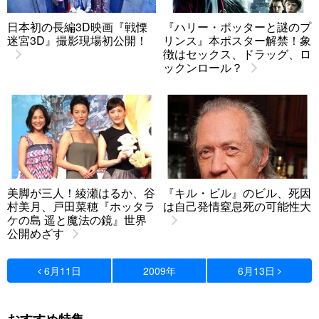
日本初の長編3D映画『戦慄
『ハリー・ポッターと謎のプ
迷宮3D』撮影現場初公開！
リンス』本ポスター解禁！象
徴はセックス、ドラッグ、ロ
ックンロール？
美脚が三人！綾瀬はるか、谷
『キル・ビル』のビル、死因
村美月、戸田菜穂『ホッタラ
は自己発情窒息死の可能性大
ケの島 遥と魔法の鏡』世界
公開めざす
6月11日
2009年
6月13日
おすすめ特集