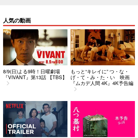
人気の動画
8/9(日)よる9時！日曜劇場
もっと“キレイに” つ・な・
『VIVANT』第13話 【TBS】
げ・て・み・た・い 映画
『ムカデ人間 4K』4K予告編