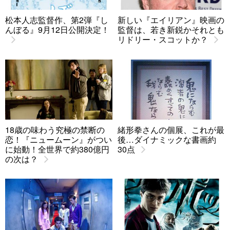
松本人志監督作、第2弾『し
新しい『エイリアン』映画の
んぼる』9月12日公開決定！
監督は、若き新鋭かそれとも
リドリー・スコットか？
18歳の味わう究極の禁断の
緒形拳さんの個展、これが最
恋！『ニュームーン』がつい
後…ダイナミックな書画約
に始動！全世界で約380億円
30点
の次は？