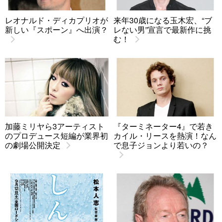
レオナルド・ディカプリオが
来年30歳になる玉木宏、“ブ
新しい『スポーン』へ出演？
レない男”宣言で最新作に挑
む！
加藤ミリヤら3アーティスト
『ターミネーター4』で若き
のプロデュース短編が業界初
カイル・リースを熱演！なん
の劇場公開決定
で息子ジョンより若いの？