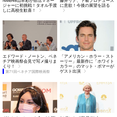
NMB48山本彩が部活マネー
藤井リナ、下着プロデュース
ジャーに初挑戦！タオル手渡
に意欲！今後の展望を語る
しに高校生歓喜！
エドワード・ノートン、ベネ
「アメリカン・ホラー・スト
チア映画祭会見で写メ撮りま
ーリー」最新作に「ホワイト
くり！
カラー」のマット・ボマーが
ゲスト出演
第71回ベネチア国際映画祭