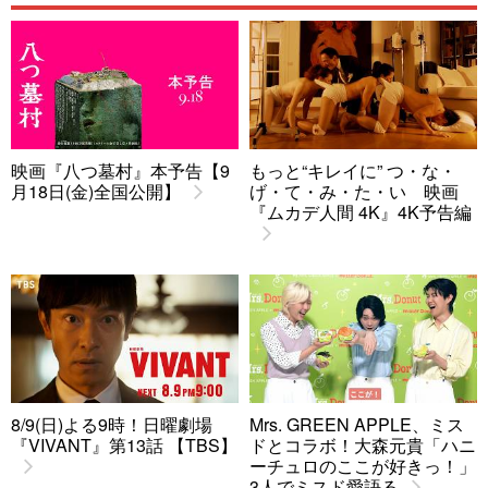
映画『八つ墓村』本予告【9
もっと“キレイに” つ・な・
月18日(金)全国公開】
げ・て・み・た・い 映画
『ムカデ人間 4K』4K予告編
8/9(日)よる9時！日曜劇場
Mrs. GREEN APPLE、ミス
『VIVANT』第13話 【TBS】
ドとコラボ！大森元貴「ハニ
ーチュロのここが好きっ！」
3人でミスド愛語る