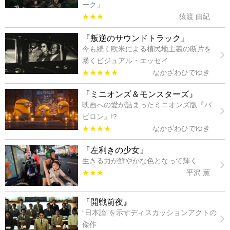
ーク」
★★★
猿渡 由紀
『叛逆のサウンドトラック』
今も続く欧米による植民地主義の断片を
暴くビジュアル・エッセイ
★★★★★
なかざわひでゆき
『ミニオンズ＆モンスターズ』
映画への愛が詰まったミニオンズ版『バ
ビロン』!?
★★★★
なかざわひでゆき
『左利きの少女』
生きる力が鮮やかな色となって輝く
★★★
平沢 薫
『開戦前夜』
“日本論”を示すディスカッションアクトの
傑作