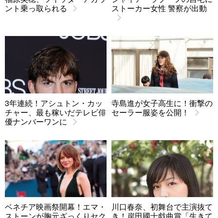
ント乗っ取られる
ストーカー女性 警察が出動
3年連続！アシュトン・カッ
寺島進が女子高生に！衝撃の
チャー、最も稼いだテレビ俳
セーラー服姿を公開！
優ナンバーワンに
ベネチア映画祭開幕！エマ・
川口春奈、初舞台で主演抜て
ストーンが胸元ざっくりセク
き！岸田國士戯曲賞「生きて