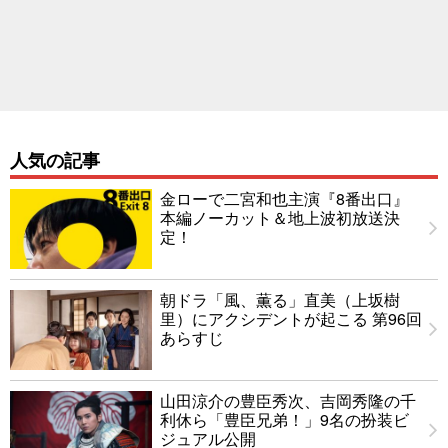
人気の記事
金ローで二宮和也主演『8番出口』
本編ノーカット＆地上波初放送決
定！
朝ドラ「風、薫る」直美（上坂樹
里）にアクシデントが起こる 第96回
あらすじ
山田涼介の豊臣秀次、吉岡秀隆の千
利休ら「豊臣兄弟！」9名の扮装ビ
ジュアル公開