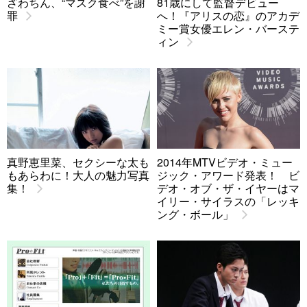
ざわちん、“マスク食べ”を謝
81歳にして監督デビュー
罪
へ！『アリスの恋』のアカデ
ミー賞女優エレン・バーステ
ィン
真野恵里菜、セクシーな太も
2014年MTVビデオ・ミュー
もあらわに！大人の魅力写真
ジック・アワード発表！ ビ
集！
デオ・オブ・ザ・イヤーはマ
イリー・サイラスの「レッキ
ング・ボール」