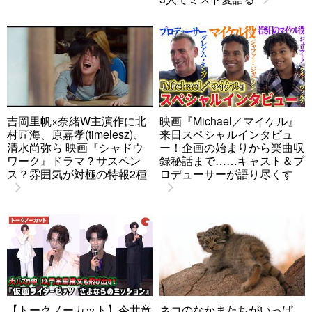
吉岡里帆×奈緒W主演作に北
映画『Michael／マイケル』
村匠海、原嘉孝(timelesz)、
来日スペシャルインタビュ
清水尚弥ら 映画『シャドウ
ー！企画の始まりから楽曲収
ワーク』ドラマ？サスペン
録秘話まで……キャスト＆プ
ス？雰囲気が対極の特報2種
ロデューサーが語り尽くす
【トークノーカット】今井竜
ネコのなかまたちがいっぱ