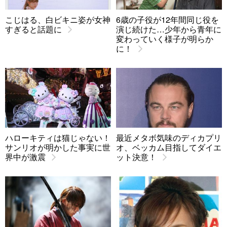
こじはる、白ビキニ姿が女神
6歳の子役が12年間同じ役を
すぎると話題に
演じ続けた…少年から青年に
変わっていく様子が明らか
に！
ハローキティは猫じゃない！
最近メタボ気味のディカプリ
サンリオが明かした事実に世
オ、ベッカム目指してダイエ
界中が激震
ット決意！