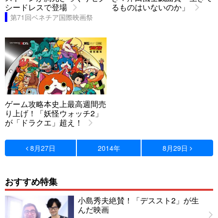
シードレスで登場
るものはいないのか」
第71回ベネチア国際映画祭
ゲーム攻略本史上最高週間売
り上げ！「妖怪ウォッチ2」
が「ドラクエ」超え！
8月27日
2014年
8月29日
おすすめ特集
小島秀夫絶賛！「デススト2」が生
んだ映画