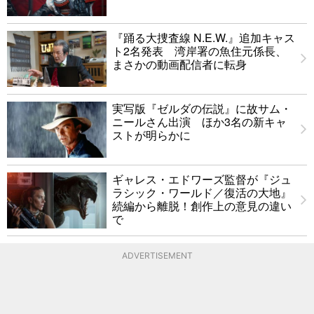
『踊る大捜査線 N.E.W.』追加キャス
ト2名発表 湾岸署の魚住元係長、
まさかの動画配信者に転身
実写版『ゼルダの伝説』に故サム・
ニールさん出演 ほか3名の新キャ
ストが明らかに
ギャレス・エドワーズ監督が『ジュ
ラシック・ワールド／復活の大地』
続編から離脱！創作上の意見の違い
で
ADVERTISEMENT