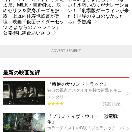
太郎、M!LK・曽野舜太、決
い！水瀬いのりがナレーショ
めゼリフ＆変身ポーズを披
ン！『劇場版ダーウィンが来
露！上堀内佳寿也監督が登
た！世界のネコのなかまた
壇！映画『仮面ライダーゼッ
ち』予告編
ツ さよならのミッション』
公開御礼舞台あいさつ
ADVERTISEMENT
最新の映画短評
『叛逆のサウンドトラック』
独自の視点とスタイルを持つ衝撃ドキュ
メンタリー
★★★★
猿渡 由紀
『プリミティヴ・ウォー 恐竜戦
争』
ホラーテイストのB級「ジュラシック・パ