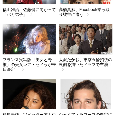
福山雅治、佐藤健に向かって
高橋真麻、Facebook乗っ取
「バカ弟子」
り被害に遭う
フランス実写版『美女と野
大沢たかお、東京五輪招致の
獣』の美女レア・セドゥが来
裏側を描いたドラマで主演！
日決定！
福原美穂、ツイッターアカウ
シャイア・ラブーフの自宅に