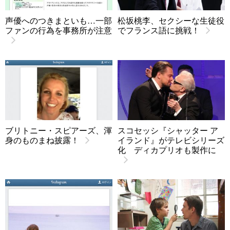
声優へのつきまといも…一部
松坂桃李、セクシーな生徒役
ファンの行為を事務所が注意
でフランス語に挑戦！
ブリトニー・スピアーズ、渾
スコセッシ『シャッター ア
身のものまね披露！
イランド』がテレビシリーズ
化 ディカプリオも製作に