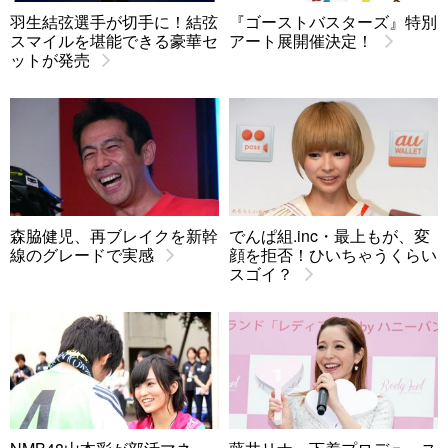
羽生結弦選手が切手に！結弦
『ゴーストバスターズ』特別
スマイルを堪能できる豪華セ
アート展開催決定！
ットが発売
森脇健児、再ブレイクを新幹
でんぱ組.inc・最上もが、変
線のグレードで実感
顔を拒否！ひいちゃうくらい
スゴイ？