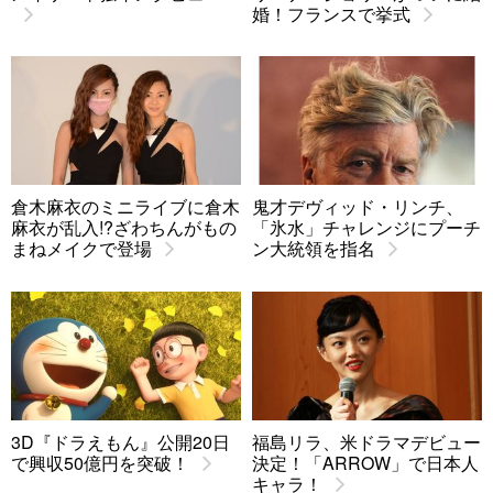
婚！フランスで挙式
倉木麻衣のミニライブに倉木
鬼才デヴィッド・リンチ、
麻衣が乱入!?ざわちんがもの
「氷水」チャレンジにプーチ
まねメイクで登場
ン大統領を指名
3D『ドラえもん』公開20日
福島リラ、米ドラマデビュー
で興収50億円を突破！
決定！「ARROW」で日本人
キャラ！