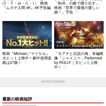
げ・て・み・た・い 映画
「BoA」の曲で踊り出す...
『ムカデ人間 4K』4K予告編
映画『世界で最後の愛しい
娘！』予告
映画『Michael／マイケル』
「モアナと伝説の海」本編映
大ヒット上映中！劇中使用楽
像「シャイニー」Performed
曲は27曲！
by ROLLY｜大ヒット上映
中！
ADVERTISEMENT
最新の映画短評