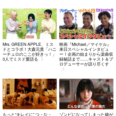
Mrs. GREEN APPLE、ミス
映画『Michael／マイケル』
ドとコラボ！大森元貴「ハニ
来日スペシャルインタビュ
ーチュロのここが好きっ！」
ー！企画の始まりから楽曲収
3人でミスド愛語る
録秘話まで……キャスト＆プ
ロデューサーが語り尽くす
もっと“キレイに” つ・な・
ゾンビになってしまった娘が