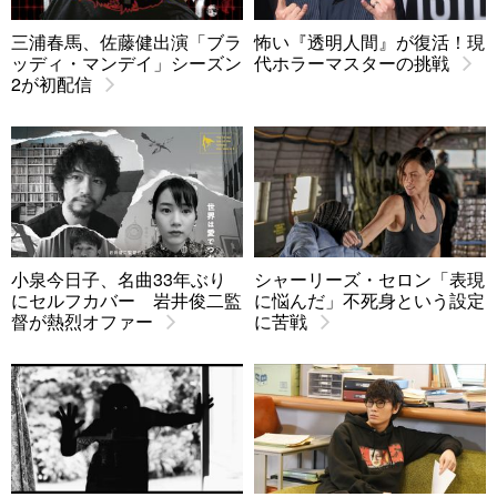
三浦春馬、佐藤健出演「ブラ
怖い『透明人間』が復活！現
ッディ・マンデイ」シーズン
代ホラーマスターの挑戦
2が初配信
小泉今日子、名曲33年ぶり
シャーリーズ・セロン「表現
にセルフカバー 岩井俊二監
に悩んだ」不死身という設定
督が熱烈オファー
に苦戦