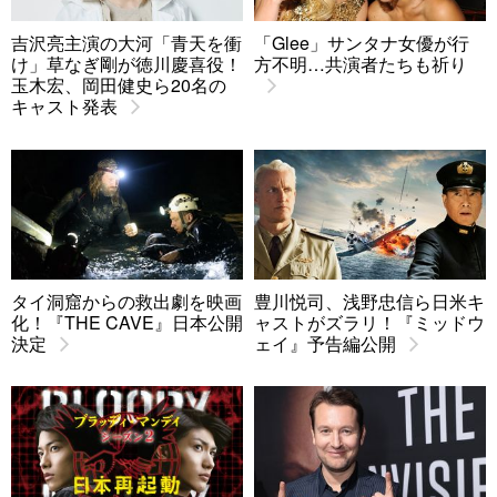
吉沢亮主演の大河「青天を衝
「Glee」サンタナ女優が行
け」草なぎ剛が徳川慶喜役！
方不明…共演者たちも祈り
玉木宏、岡田健史ら20名の
キャスト発表
タイ洞窟からの救出劇を映画
豊川悦司、浅野忠信ら日米キ
化！『THE CAVE』日本公開
ャストがズラリ！『ミッドウ
決定
ェイ』予告編公開