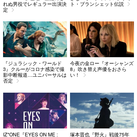
れぬ男役でレギュラー出演決
ト・ブランシェット伝説
定
『ジュラシック・ワールド
今夜の金ロー『オーシャンズ
3』クルーがコロナ感染で撮
8』吹き替え声優をおさら
影中断報道…ユニバーサルは
い！
否定
IZ*ONE『EYES ON ME :
塚本晋也『野火』戦後75年