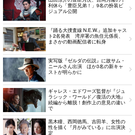
利休ら「豊臣兄弟！」9名の扮装ビ
ジュアル公開
『踊る大捜査線 N.E.W.』追加キャス
ト2名発表 湾岸署の魚住元係長、
まさかの動画配信者に転身
実写版『ゼルダの伝説』に故サム・
ニールさん出演 ほか3名の新キャ
ストが明らかに
ギャレス・エドワーズ監督が『ジュ
ラシック・ワールド／復活の大地』
続編から離脱！創作上の意見の違い
で
黒木瞳、西岡徳馬、吉田羊、女性の
性を描く『月がみている』に出演決
定