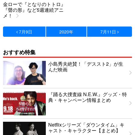
金ローで『となりのトトロ』
『聲の形』など5週連続アニ
メ！
7月9日
2020年
7月11日
おすすめ特集
小島秀夫絶賛！「デススト2」が生
んだ映画
『踊る大捜査線 N.E.W.』グッズ・特
典・キャンペーン情報まとめ
Netflixシリーズ「ダウンタイム」キ
ャスト・キャラクター【まとめ】