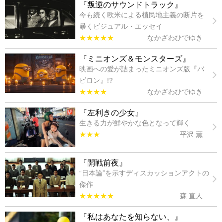
『叛逆のサウンドトラック』
今も続く欧米による植民地主義の断片を
暴くビジュアル・エッセイ
★★★★★
なかざわひでゆき
『ミニオンズ＆モンスターズ』
映画への愛が詰まったミニオンズ版『バ
ビロン』!?
★★★★
なかざわひでゆき
『左利きの少女』
生きる力が鮮やかな色となって輝く
★★★
平沢 薫
『開戦前夜』
“日本論”を示すディスカッションアクトの
傑作
★★★★★
森 直人
『私はあなたを知らない、』