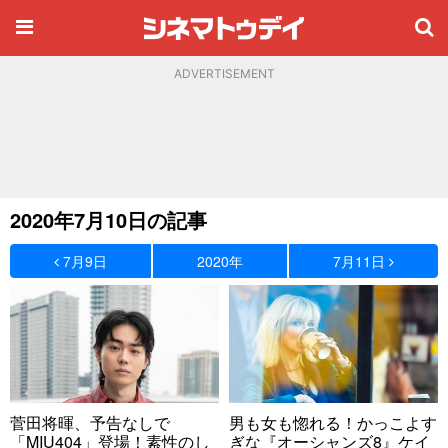
ADVERTISEMENT
2020年7月10日の記事
7月9日
2020年
7月11日
菅田将暉、予告なしで
男も女も惚れる！かっこよす
「MIU404」登場！素性のし
ぎな『オーシャンズ8』ケイ