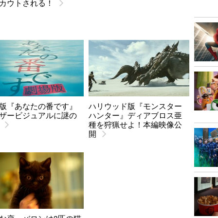
カウトされる！
版『あなたの番です』
ハリウッド版『モンスター
ザービジュアルに謎の
ハンター』ディアブロス亜
種を狩猟せよ！本編映像公
開