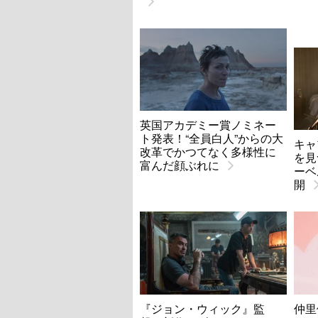
英国アカデミー賞ノミネー
ト発表！“全員白人”からの大
キャ
改革でかつてなく多様性に
を見
富んだ顔ぶれに
ーベ
開
『ジョン・ウィック』監
仲里