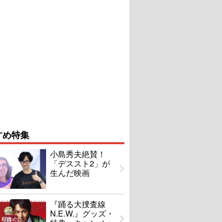
すめ特集
小島秀夫絶賛！
「デススト2」が
生んだ映画
『踊る大捜査線
N.E.W.』グッズ・