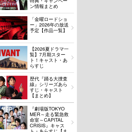
特典・キャンペー
ン情報まとめ
「金曜ロードショ
ー」2026年の放送
予定【作品一覧】
【2026夏ドラマ一
覧】7月期スター
ト！キャスト・あ
らすじ
歴代『踊る大捜査
線』シリーズあら
すじ・キャスト
【まとめ】
『劇場版TOKYO
MER～走る緊急救
命室～CAPITAL
CRISIS』キャス
ト・あらすじ【ま