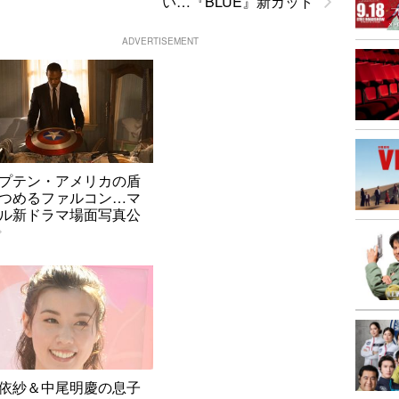
い…『BLUE』新カット
ADVERTISEMENT
プテン・アメリカの盾
つめるファルコン…マ
ル新ドラマ場面写真公
依紗＆中尾明慶の息子