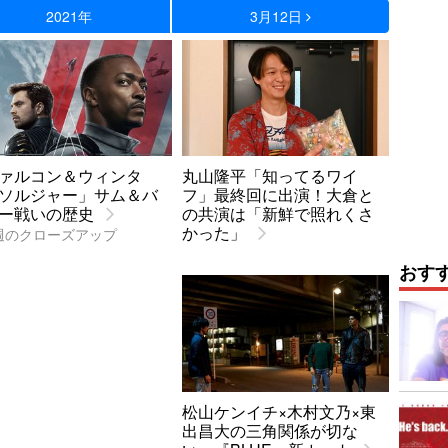
2021年
3月12日
ァルコン＆ウィンタ
丸山隆平「知ってるワイ
ソルジャー」サム＆バ
フ」最終回に出演！大倉と
ー戦いの歴史
の共演は「新鮮で照れくさ
かった」
週のクローズアップ
おす
松山ケンイチ×木村文乃×東
出昌大の三角関係が切な