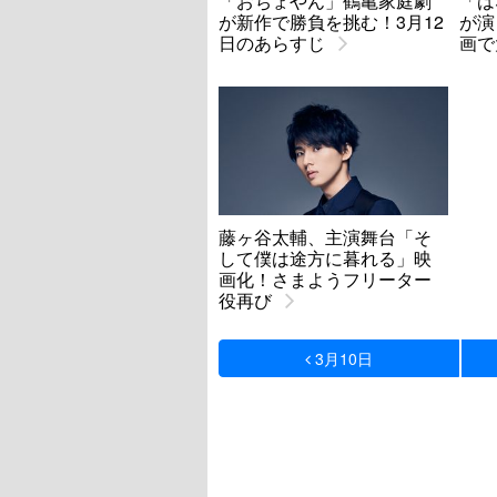
「おちょやん」鶴亀家庭劇
「は
が新作で勝負を挑む！3月12
が演
日のあらすじ
画で
藤ヶ谷太輔、主演舞台「そ
して僕は途方に暮れる」映
画化！さまようフリーター
役再び
3月10日