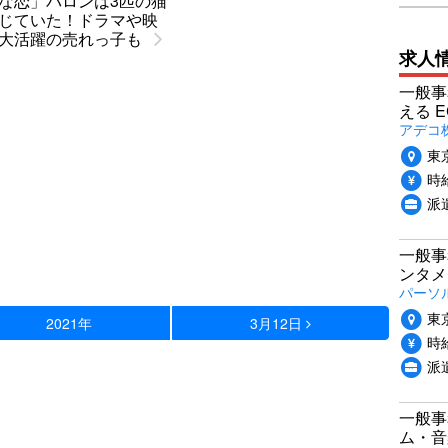
な恋」バロンは3匹の猫
じていた！ドラマや映
大活躍の売れっ子も
求人
一般事
える 
アデコ
東
時給
派
一般事
ンタメ
パーソ
東
2021年
3月12日
時給
派
一般事
ム・音