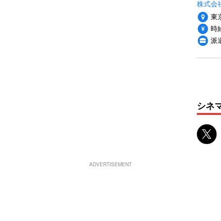
株式会
東
時給
派
シネ
ADVERTISEMENT