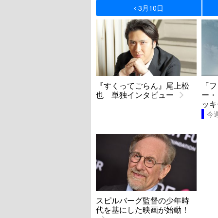
3月10日
『すくってごらん』尾上松
「フ
也 単独インタビュー
ー・
ッキ
今
スピルバーグ監督の少年時
代を基にした映画が始動！