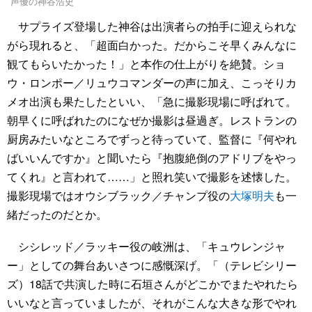
声優の神谷浩史
サプライズ登場した神谷は出演者らの拍手に迎えられな
がら現れると、「超面白かった。だからこそ早くみんなに
観てもらいたかった！」と本作の仕上がりを絶賛。ショ
ウ・ロンポー／リュウコマンダーの声に加え、こっそりカ
メオ出演も果たしたといい、「急に撮影現場に呼ばれて。
朝早くに呼ばれたのになぜか撮影は昼過ぎ。レストランの
厨房みたいなところでずっと待っていて、監督に『何やれ
ばいいんですか』と聞いたら『抱腹絶倒のアドリブをやっ
てくれ』と言われて……」と照れ笑いで撮影を述懐した。
撮影現場ではオウシブラック／チャンプ役の
大塚明夫
も一
緒だったのだとか。
シシレッド／ラッキー役の岐洲は、「キュウレンジャ
ー」としての舞台あいさつに感慨深げ。「（テレビシリー
ズ）18話で共演した時に石垣さんがどこかでまたやれたら
いいなと言っていましたが、それがこんな大きな形でやれ