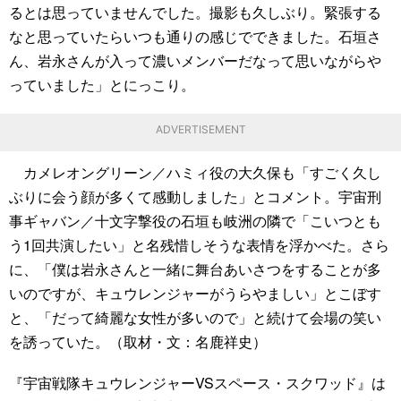
るとは思っていませんでした。撮影も久しぶり。緊張する
なと思っていたらいつも通りの感じでできました。石垣さ
ん、岩永さんが入って濃いメンバーだなって思いながらや
っていました」とにっこり。
ADVERTISEMENT
カメレオングリーン／ハミィ役の大久保も「すごく久し
ぶりに会う顔が多くて感動しました」とコメント。宇宙刑
事ギャバン／十文字撃役の石垣も岐洲の隣で「こいつとも
う1回共演したい」と名残惜しそうな表情を浮かべた。さら
に、「僕は岩永さんと一緒に舞台あいさつをすることが多
いのですが、キュウレンジャーがうらやましい」とこぼす
と、「だって綺麗な女性が多いので」と続けて会場の笑い
を誘っていた。（取材・文：名鹿祥史）
『宇宙戦隊キュウレンジャーVSスペース・スクワッド』は