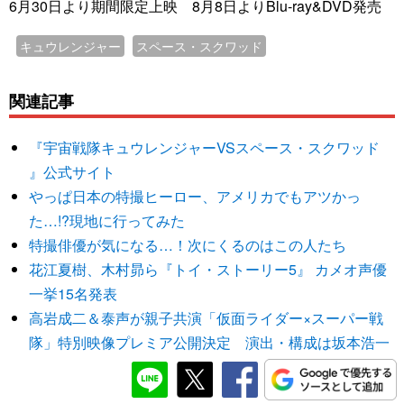
6月30日より期間限定上映 8月8日よりBlu-ray&DVD発売
キュウレンジャー
スペース・スクワッド
関連記事
『宇宙戦隊キュウレンジャーVSスペース・スクワッド
』公式サイト
やっぱ日本の特撮ヒーロー、アメリカでもアツかっ
た…!?現地に行ってみた
特撮俳優が気になる…！次にくるのはこの人たち
花江夏樹、木村昴ら『トイ・ストーリー5』 カメオ声優
一挙15名発表
高岩成二＆泰声が親子共演「仮面ライダー×スーパー戦
隊」特別映像プレミア公開決定 演出・構成は坂本浩一