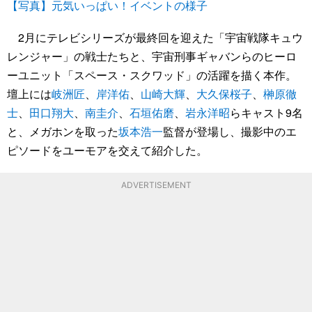
【写真】元気いっぱい！イベントの様子
2月にテレビシリーズが最終回を迎えた「宇宙戦隊キュウ
レンジャー」の戦士たちと、宇宙刑事ギャバンらのヒーロ
ーユニット「スペース・スクワッド」の活躍を描く本作。
壇上には
岐洲匠
、
岸洋佑
、
山崎大輝
、
大久保桜子
、
榊原徹
士
、
田口翔大
、
南圭介
、
石垣佑磨
、
岩永洋昭
らキャスト9名
と、メガホンを取った
坂本浩一
監督が登場し、撮影中のエ
ピソードをユーモアを交えて紹介した。
ADVERTISEMENT