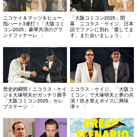
ニコケイ＆マッツ＆ヒュー、
「大阪コミコン2025」閉
指ハート3連打！「大阪コミ
幕 ニコラス・ケイジ、日本
コン2025」豪華共演のグラ
語でファンに別れ「愛してま
ンドフィナーレ
す。また会いましょう」
歴史的瞬間！ニコラス・ケイ
ニコラス・ケイジ、「大阪コ
ジ＆大塚明夫がガッチリ握手
ミコン」で大塚明夫と夢の共
「大阪コミコン2025」セレ
演！吹き替えボイスに興味
ブステージ
津々