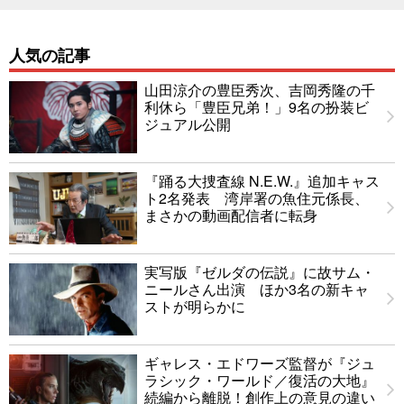
人気の記事
山田涼介の豊臣秀次、吉岡秀隆の千
利休ら「豊臣兄弟！」9名の扮装ビ
ジュアル公開
『踊る大捜査線 N.E.W.』追加キャス
ト2名発表 湾岸署の魚住元係長、
まさかの動画配信者に転身
実写版『ゼルダの伝説』に故サム・
ニールさん出演 ほか3名の新キャ
ストが明らかに
ギャレス・エドワーズ監督が『ジュ
ラシック・ワールド／復活の大地』
続編から離脱！創作上の意見の違い