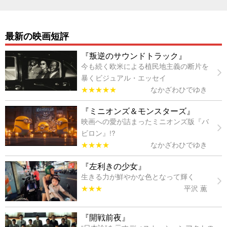
最新の映画短評
『叛逆のサウンドトラック』
今も続く欧米による植民地主義の断片を
暴くビジュアル・エッセイ
★★★★★
なかざわひでゆき
『ミニオンズ＆モンスターズ』
映画への愛が詰まったミニオンズ版『バ
ビロン』!?
★★★★
なかざわひでゆき
『左利きの少女』
生きる力が鮮やかな色となって輝く
★★★
平沢 薫
『開戦前夜』