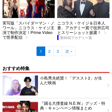
実写版「スパイダーマン・ノ
ニコラス・ケイジ＆日本人
ワール」ニコラス・ケイジ主
妻、アカデミー賞で役所広司
演で制作決定！Prime Video
とスリーショット披露！
で世界配信
第96回アカデミー賞
1
2
3
次 »
おすすめ特集
小島秀夫絶賛！「デススト2」が生
んだ映画
『踊る大捜査線 N.E.W.』グッズ・特
典・キャンペーン情報まとめ