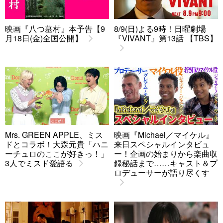
映画『八つ墓村』本予告【9
8/9(日)よる9時！日曜劇場
月18日(金)全国公開】
『VIVANT』第13話 【TBS】
Mrs. GREEN APPLE、ミス
映画『Michael／マイケル』
ドとコラボ！大森元貴「ハニ
来日スペシャルインタビュ
ーチュロのここが好きっ！」
ー！企画の始まりから楽曲収
3人でミスド愛語る
録秘話まで……キャスト＆プ
ロデューサーが語り尽くす