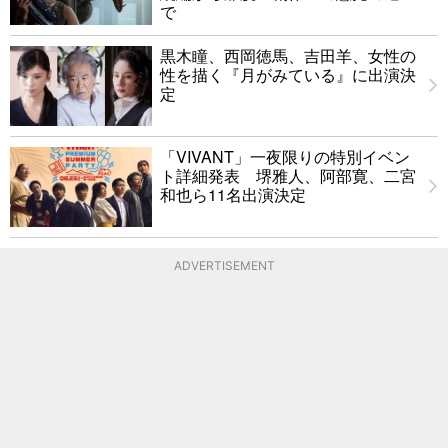
で
黒木瞳、西岡徳馬、吉田羊、女性の
性を描く『月がみている』に出演決
定
「VIVANT」一夜限りの特別イベン
ト詳細発表 堺雅人、阿部寛、二宮
和也ら11名出演決定
ADVERTISEMENT