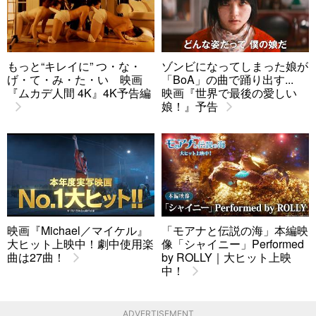
もっと“キレイに” つ・な・
ゾンビになってしまった娘が
げ・て・み・た・い 映画
「BoA」の曲で踊り出す...
『ムカデ人間 4K』4K予告編
映画『世界で最後の愛しい
娘！』予告
映画『Michael／マイケル』
「モアナと伝説の海」本編映
大ヒット上映中！劇中使用楽
像「シャイニー」Performed
曲は27曲！
by ROLLY｜大ヒット上映
中！
ADVERTISEMENT