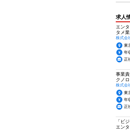
求人
エンタ
タメ業
株式会
東
年収
正
事業責
クノロ
株式会社
東
年収
正
「ビジ
エンタ