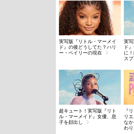
実写版『リトル・マーメイ
実写
ド』の後どうしてた？ハリ
ド』
ー・ベイリーの現在
に！
スプ
超キュート！実写版『リト
『リ
ル・マーメイド』女優、息
リエ
子を顔出し
なか
わり