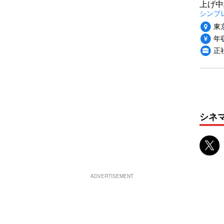
上げ中
シンプ
東
年収
正
シネ
ADVERTISEMENT