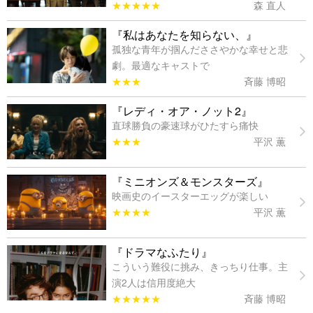
★★★★★
森 直人
『私はあなたを知らない、』
孤独な青年が掴んだささやかな幸せと悲
劇。最適なキャストで
★★★
斉藤 博昭
『レディ・オア・ノット2』
直球勝負の豪速球がひたすら痛快
★★★
平沢 薫
『ミニオンズ＆モンスターズ』
映画史のイースターエッグが楽しい
★★★★
平沢 薫
『ドラマなふたり』
こういう難役に挑み、きっちり仕事。主
演2人は信用度絶大
★★★★★
斉藤 博昭