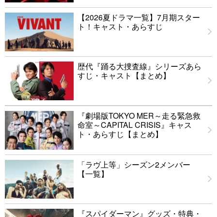
【2026夏ドラマ一覧】7月期スター
ト！キャスト・あらすじ
歴代『踊る大捜査線』シリーズあら
すじ・キャスト【まとめ】
『劇場版TOKYO MER～走る緊急救
命室～CAPITAL CRISIS』キャス
ト・あらすじ【まとめ】
「ラヴ上等」シーズン2メンバー
【一覧】
『スパイダーマン』グッズ・特典・