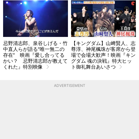
忌野清志郎、泉谷しげる・竹
【キングダム】山﨑賢人、志
中直人らが語る"唯一無二の
尊淳、神尾楓珠が客席から登
存在" 映画『愛し合ってる
場で会場大歓声！映画『キン
かい？ 忌野清志郎が教えて
グダム 魂の決戦』特大ヒッ
くれた』特別映像
ト御礼舞台あいさつ
ADVERTISEMENT