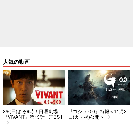
人気の動画
8/9(日)よる9時！日曜劇場
『ゴジラ-0.0』特報＜11月3
『VIVANT』第13話 【TBS】
日(火・祝)公開＞