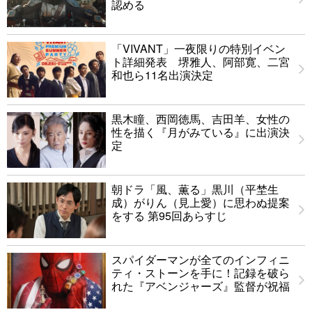
認める
「VIVANT」一夜限りの特別イベン
ト詳細発表 堺雅人、阿部寛、二宮
和也ら11名出演決定
黒木瞳、西岡徳馬、吉田羊、女性の
性を描く『月がみている』に出演決
定
朝ドラ「風、薫る」黒川（平埜生
成）がりん（見上愛）に思わぬ提案
をする 第95回あらすじ
スパイダーマンが全てのインフィニ
ティ・ストーンを手に！記録を破ら
れた『アベンジャーズ』監督が祝福