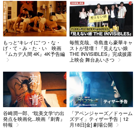
もっと“キレイに” つ・な・
毎熊克哉、寺島進ら豪華キャ
げ・て・み・た・い 映画
ストが登壇！『見えない娘
『ムカデ人間 4K』4K予告編
THE INVISIBLES』完成披露
上映会 舞台あいさつ
谷崎潤一郎、“耽美文学”の出
「アベンジャーズ／ドゥーム
発点を映画化...映画『刺青』
ズデイ」ティザー予告｜12
特報
月18日[金] 劇場公開