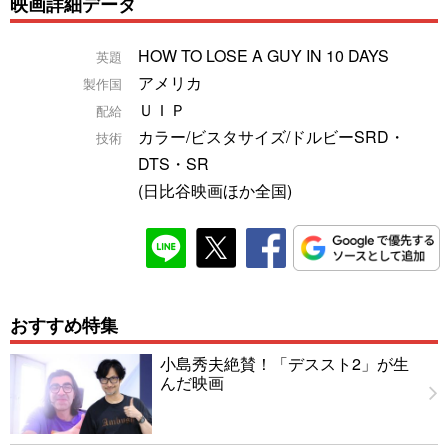
映画詳細データ
HOW TO LOSE A GUY IN 10 DAYS
英題
アメリカ
製作国
ＵＩＰ
配給
カラー/ビスタサイズ/ドルビーSRD・
技術
DTS・SR
(日比谷映画ほか全国)
おすすめ特集
小島秀夫絶賛！「デススト2」が生
んだ映画