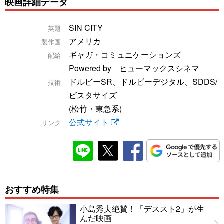
映画詳細データ
SIN CITY
英題
アメリカ
製作国
ギャガ・コミュニケーションズ
配給
Powered by ヒューマックスシネマ
ドルビーSR、ドルビーデジタル、SDDS/
技術
ビスタサイズ
(松竹・東急系)
公式サイト
リンク
おすすめ特集
小島秀夫絶賛！「デススト2」が生
んだ映画