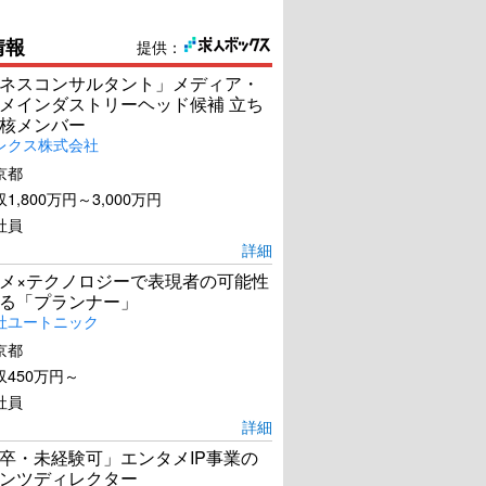
情報
提供：
ネスコンサルタント」メディア・
メインダストリーヘッド候補 立ち
核メンバー
レクス株式会社
京都
1,800万円～3,000万円
社員
詳細
メ×テクノロジーで表現者の可能性
る「プランナー」
社ユートニック
家族のはなし
サクらんぼの恋
京都
450万円～
社員
U-NEXTで見る
U-NEXTで見る
詳細
卒・未経験可」エンタメIP事業の
ンツディレクター