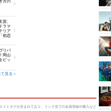
き方の
太賀、
ドラマ
テリア
「初恋
ヴリバ
！岡山
をピッ
て見る »
リエイトタグが含まれており、リンク先での会員登録や購入など