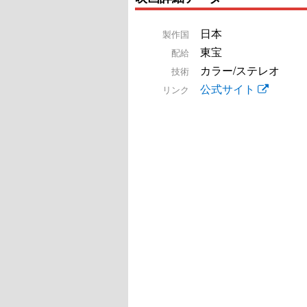
日本
製作国
東宝
配給
カラー/ステレオ
技術
公式サイト
リンク