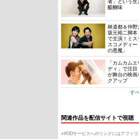
者」という生
醍醐味
林遣都＆仲野
坂元裕二脚本
で主演！ミス
スコメディー
の悪魔」
「カムカムエ
ディ」で注目
が舞台の映画
クアップ
すべ
関連作品を配信サイトで視聴
※VODサービスへのリンクにはアフィ