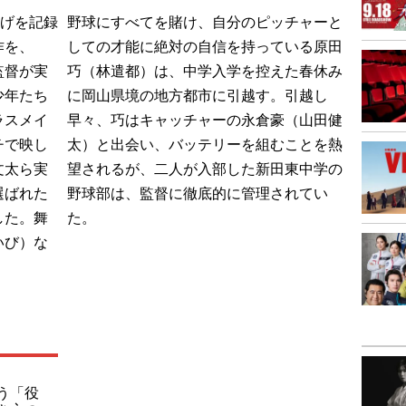
上げを記録
野球にすべてを賭け、自分のピッチャーと
作を、
しての才能に絶対の自信を持っている原田
監督が実
巧（林遣都）は、中学入学を控えた春休み
少年たち
に岡山県境の地方都市に引越す。引越し
ラスメイ
早々、巧はキャッチャーの永倉豪（山田健
チで映し
太）と出会い、バッテリーを組むことを熱
文太ら実
望されるが、二人が入部した新田東中学の
選ばれた
野球部は、監督に徹底的に管理されてい
した。舞
た。
いび）な
う「役