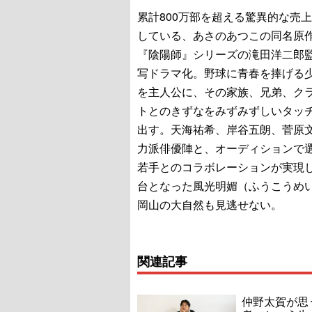
累計800万部を超える驚異的な売
している、あさのあつこの同名原
『陰陽師』シリーズの滝田洋二郎
写ドラマ化。野球に青春を捧げる
を主人公に、その家族、兄弟、ク
トとのきずなをみずみずしいタッ
出す。天海祐希、岸谷五朗、菅原
力派俳優陣と、オーディションで
若手とのコラボレーションが実現
台となった風光明媚（ふうこうめ
岡山の大自然も見逃せない。
関連記事
仲野太賀が思