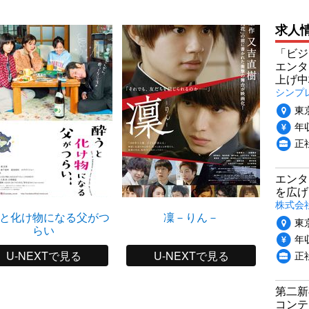
求人
「ビジ
エンタ
上げ中
シンプ
東
年収
正
エンタ
を広げ
株式会
と化け物になる父がつ
凜－りん－
東
らい
年収
正
U-NEXTで見る
U-NEXTで見る
第二新
コンテ