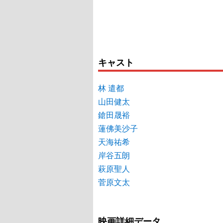
キャスト
林 遣都
山田健太
鎗田晟裕
蓮佛美沙子
天海祐希
岸谷五朗
萩原聖人
菅原文太
映画詳細データ