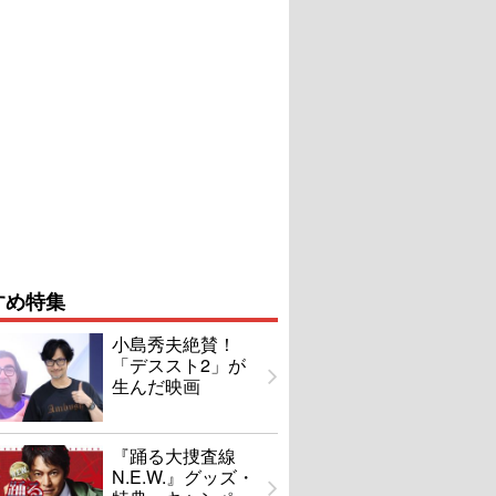
すめ特集
小島秀夫絶賛！
「デススト2」が
生んだ映画
『踊る大捜査線
N.E.W.』グッズ・