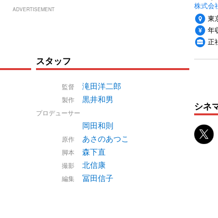
株式会
ADVERTISEMENT
東
年収
正
スタッフ
滝田洋二郎
監督
黒井和男
製作
シネ
プロデューサー
岡田和則
あさのあつこ
原作
森下直
脚本
北信康
撮影
冨田信子
編集