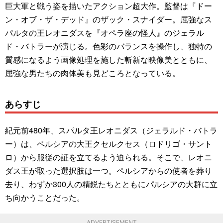
巨大軍と戦う姿を描いたアクション超大作。監督は『ドー
ン・オブ・ザ・デッド』のザック・スナイダー。屈強なス
パルタの王レオニダスを『オペラ座の怪人』のジェラル
ド・バトラーが演じる。色彩のバランスを操作し、独特の
質感になるよう画像処理を施した斬新な映像美とともに、
屈強な男たちの肉体美も見どころとなっている。
あらすじ
紀元前480年、スパルタ王レオニダス（ジェラルド・バトラ
ー）は、ペルシアの大王クセルクセス（ロドリゴ・サント
ロ）から服従の証を立てるよう迫られる。そこで、レオニ
ダス王が取った選択肢は一つ。ペルシアからの使者を葬り
去り、わずか300人の精鋭たちとともにパルシアの大群に立
ち向かうことだった。
ADVERTISEMENT