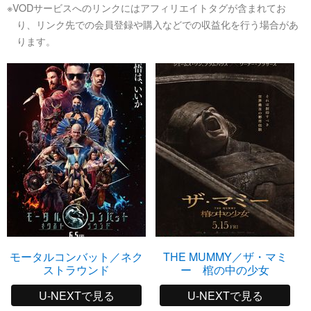
※VODサービスへのリンクにはアフィリエイトタグが含まれてお
り、リンク先での会員登録や購入などでの収益化を行う場合があ
ります。
モータルコンバット／ネク
THE MUMMY／ザ・マミ
ストラウンド
ー 棺の中の少女
U-NEXTで見る
U-NEXTで見る