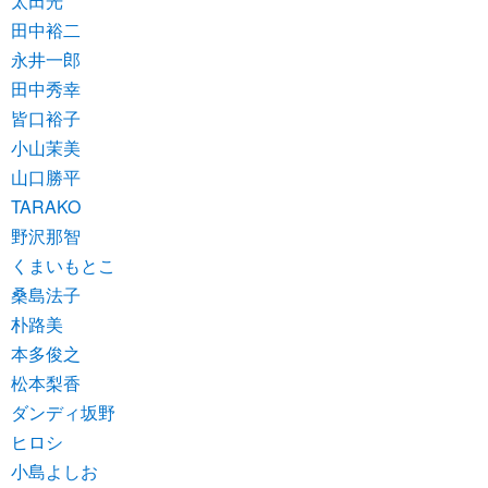
太田光
田中裕二
永井一郎
田中秀幸
皆口裕子
小山茉美
山口勝平
TARAKO
野沢那智
くまいもとこ
桑島法子
朴路美
本多俊之
松本梨香
ダンディ坂野
ヒロシ
小島よしお