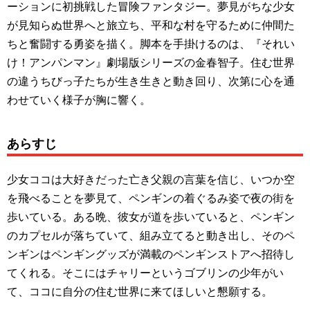
ーションに初挑戦した冒険ファンタジー。夢見がちな少女
が見知らぬ世界へと旅立ち、平和な村を守るために仲間た
ちと奮闘する勇姿を描く。脚本を手掛けるのは、『それい
け！アンパンマン』劇場版シリーズの金春智子。住む世界
の違うちびっ子たちが生き生きと動き回り、次第に心を通
わせていく様子が胸に響く。
あらすじ
少女ココは大好きだった亡き父親の言葉を信じ、いつか空
を飛べることを夢見て、ペンギンの着ぐるみ姿で夜の街を
歩いている。ある晩、彼女が道を歩いていると、ペンギン
のカプセルが落ちていて、組み立てると動き出し、そのペ
ンギンはペンギングッズが満載のペンギンストアへ招待し
てくれる。そこにはチャリーというゴブリンの少年がい
て、ココに自分の住む世界に来てほしいと懇願する。