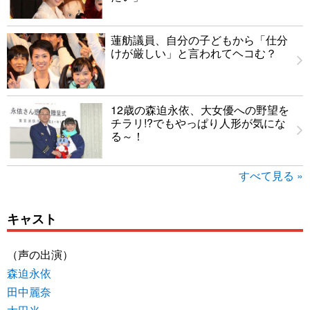
蓮舫議員、自分の子どもから「仕分
けが厳しい」と言われてヘコむ？
12歳の森迫永依、大女優への野望を
チラリ!?でもやっぱり人形が気にな
る～！
すべて見る »
キャスト
（声の出演）
森迫永依
田中麗奈