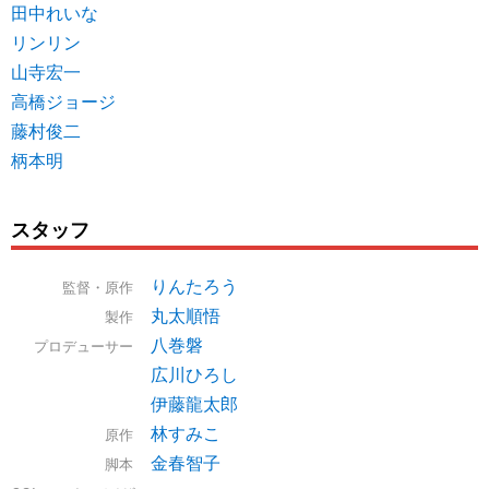
田中れいな
リンリン
山寺宏一
高橋ジョージ
藤村俊二
柄本明
スタッフ
りんたろう
監督・原作
丸太順悟
製作
八巻磐
プロデューサー
広川ひろし
伊藤龍太郎
林すみこ
原作
金春智子
脚本