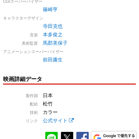
CGIスーパーバイザー
篠崎亨
キャラクターデザイン
寺田克也
本多俊之
音楽
馬郡美保子
美術監督
アニメーションスーパーバイザー
前田庸生
映画詳細データ
日本
製作国
松竹
配給
カラー
技術
公式サイト
リンク