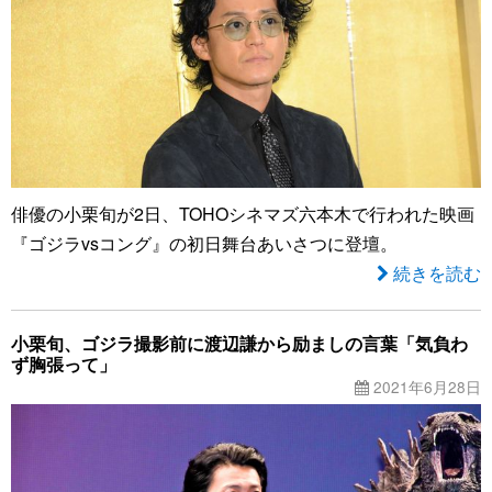
俳優の小栗旬が2日、TOHOシネマズ六本木で行われた映画
『ゴジラvsコング』の初日舞台あいさつに登壇。
続きを読む
小栗旬、ゴジラ撮影前に渡辺謙から励ましの言葉「気負わ
ず胸張って」
2021年6月28日