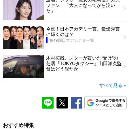
ファン 「大人になってから泣い
た」
今夜！日本アカデミー賞、最優秀賞
に輝くのは？
第49回日本アカデミー賞
木村拓哉、スターが貫いた“受け”の
芝居『TOKYOタクシー』山田洋次監
督はどう観たか
すべて見る »
おすすめ特集