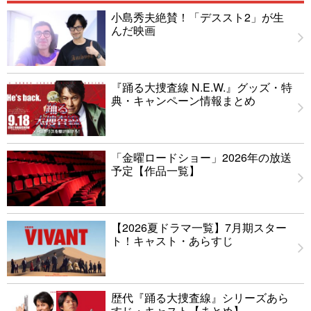
小島秀夫絶賛！「デススト2」が生
んだ映画
『踊る大捜査線 N.E.W.』グッズ・特
典・キャンペーン情報まとめ
「金曜ロードショー」2026年の放送
予定【作品一覧】
【2026夏ドラマ一覧】7月期スター
ト！キャスト・あらすじ
歴代『踊る大捜査線』シリーズあら
すじ・キャスト【まとめ】