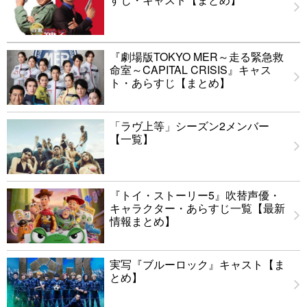
『劇場版TOKYO MER～走る緊急救
命室～CAPITAL CRISIS』キャス
ト・あらすじ【まとめ】
「ラヴ上等」シーズン2メンバー
【一覧】
『トイ・ストーリー5』吹替声優・
キャラクター・あらすじ一覧【最新
情報まとめ】
実写『ブルーロック』キャスト【ま
とめ】