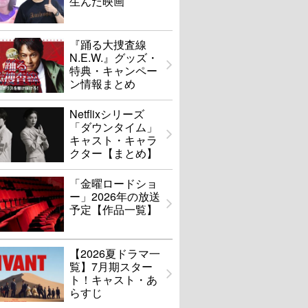
生んだ映画
『踊る大捜査線
N.E.W.』グッズ・
特典・キャンペー
ン情報まとめ
Netflixシリーズ
「ダウンタイム」
キャスト・キャラ
クター【まとめ】
「金曜ロードショ
ー」2026年の放送
予定【作品一覧】
【2026夏ドラマ一
覧】7月期スター
ト！キャスト・あ
らすじ