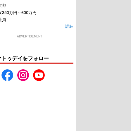
京都
350万円～600万円
社員
詳細
ADVERTISEMENT
マトゥデイをフォロー
スト・フライト
カンダハル 突破せよ
U-NEXTで見る
U-NEXTで見る