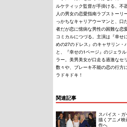
ルケティック監督が手掛ける、不
人の男女の恋愛指南ラブストーリ
っかちなキャリアウーマンと、口
者だが恋に憶病な男性の困難な恋
コミカルにつづる。主演は『幸せ
めの27のドレス』のキャサリン・
と、『幸せの1ページ』のジェラル
ラー。美男美女が口走る過激なセ
数々や、ブレーキ不能の恋の行方
ラドキドキ！
関連記事
スパイス・ガ
描くアニメ映
作へ