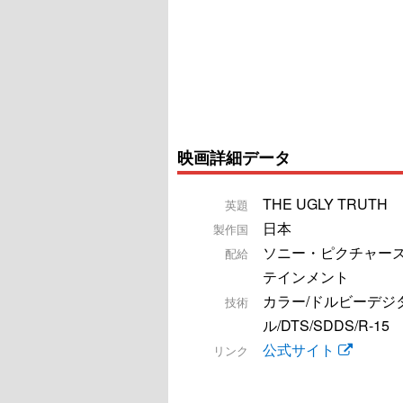
映画詳細データ
THE UGLY TRUTH
英題
日本
製作国
ソニー・ピクチャーズ
配給
テインメント
カラー/ドルビーデジ
技術
ル/DTS/SDDS/R-15
公式サイト
リンク