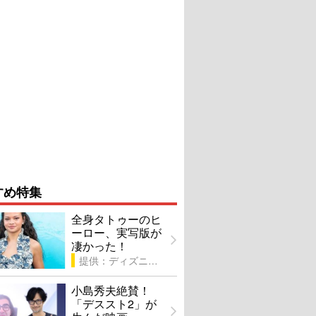
すめ特集
全身タトゥーのヒ
ーロー、実写版が
凄かった！
提供：ディズニー
小島秀夫絶賛！
「デススト2」が