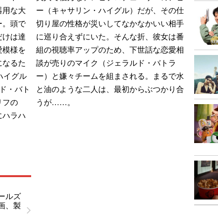
器用な大
ー（キャサリン・ハイグル）だが、その仕
ー。頭で
切り屋の性格が災いしてなかなかいい相手
だけは達
に巡り合えずにいた。そんな折、彼女は番
愛模様を
組の視聴率アップのため、下世話な恋愛相
になるた
談が売りのマイク（ジェラルド・バトラ
ハイグル
ー）と嫌々チームを組まされる。まるで水
ド・バト
と油のような二人は、最初からぶつかり合
リフの
うが……。
にハラハ
ールズ
画、製