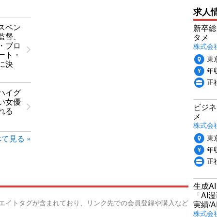
求人
スベン
新卒総
監督、
タメ
・ブロ
株式会社P
ート・
東
に決
年収
正
ハイグ
い女優
ビジネ
れる
メ
株式会
東
て見る »
年収
正
生成A
「AI
リエイトタグが含まれており、リンク先での会員登録や購入など
実績/A
株式会社