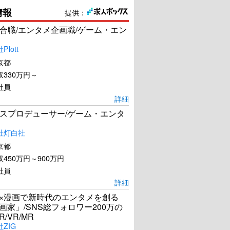
情報
提供：
合職/エンタメ企画職/ゲーム・エン
lott
京都
330万円～
社員
詳細
スプロデューサー/ゲーム・エンタ
社灯白社
京都
450万円～900万円
社員
詳細
I×漫画で新時代のエンタメを創る
漫画家」/SNS総フォロワー200万の
R/VR/MR
ZIG