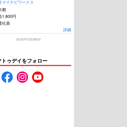
社マイナビワークス
京都
1,800円
遣社員
詳細
ADVERTISEMENT
マトゥデイをフォロー
ARCO／アルコ
アメリと雨の物語
U-NEXTで見る
U-NEXTで見る