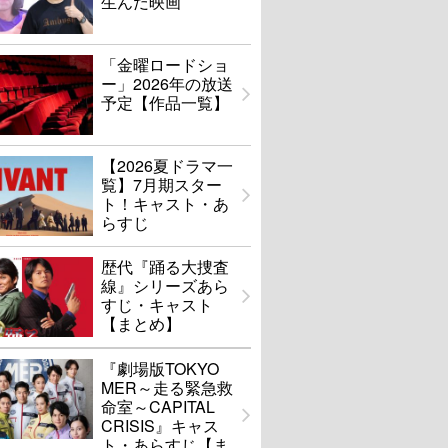
生んだ映画
「金曜ロードショ
ー」2026年の放送
予定【作品一覧】
【2026夏ドラマ一
覧】7月期スター
ト！キャスト・あ
らすじ
歴代『踊る大捜査
線』シリーズあら
すじ・キャスト
【まとめ】
『劇場版TOKYO
MER～走る緊急救
命室～CAPITAL
CRISIS』キャス
ト・あらすじ【ま