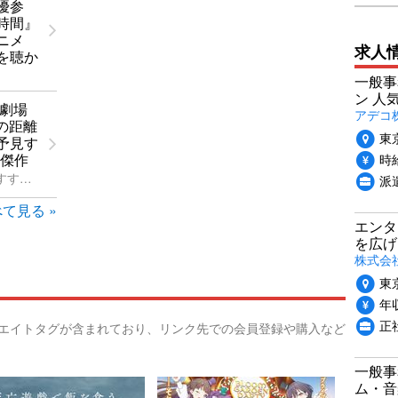
優参
時間』
ニメ
求人
を聴か
一般事
ン 人
 劇場
アデコ
の距離
東
予見す
時給
の傑作
映画ファンにすすめるアニメ映画
派
て見る »
エンタ
を広げ
株式会
東
年収
正
リエイトタグが含まれており、リンク先での会員登録や購入など
一般事
ム・音