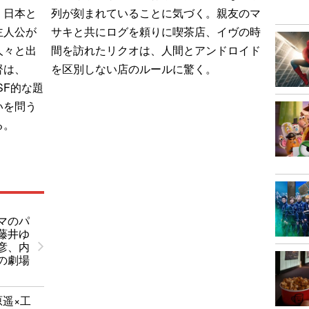
、日本と
列が刻まれていることに気づく。親友のマ
主人公が
サキと共にログを頼りに喫茶店、イヴの時
人々と出
間を訪れたリクオは、人間とアンドロイド
督は、
を区別しない店のルールに驚く。
SF的な題
いを問う
る。
マのパ
藤井ゆ
彦、内
の劇場
原遥×工