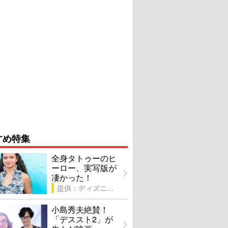
すめ特集
全身タトゥーのヒ
ーロー、実写版が
凄かった！
提供：ディズニー
小島秀夫絶賛！
「デススト2」が