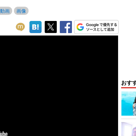
動画
画像
おす