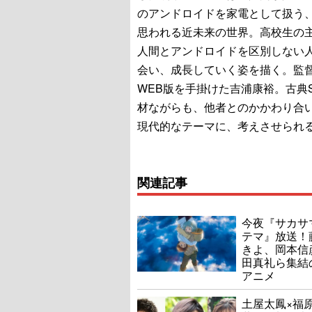
のアンドロイドを家電として扱う
思われる近未来の世界。高校生の
人間とアンドロイドを区別しない
会い、成長していく姿を描く。監
WEB版を手掛けた吉浦康裕。古典
材ながらも、他者とのかかわり合
現代的なテーマに、考えさせられ
関連記事
今夜『サカサ
テマ』放送！
きよ、岡本信
田真礼ら集結
アニメ
土屋太鳳×福