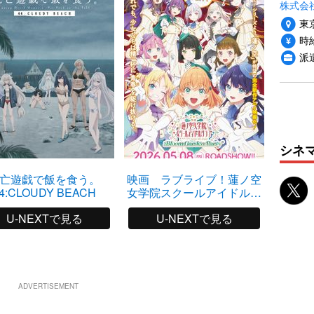
株式会
東
時給
派
シネ
亡遊戯で飯を食う。
映画 ラブライブ！蓮ノ空
4:CLOUDY BEACH
女学院スクールアイドルク
ラブ Bloom Garden Party
U-NEXTで見る
U-NEXTで見る
ADVERTISEMENT