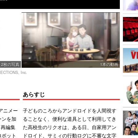
2枚の写真
1本の動画
RECTIONS, Inc.
あらすじ
アニメー
子どものころからアンドロイドを人間視す
ーンを加
ることなく、便利な道具として利用してき
て再編集
た高校生のリクオは、ある日、自家用アン
ロボット
ドロイド、サミィの行動ログに不審な文字