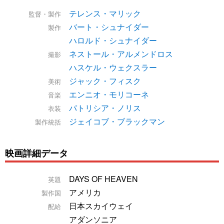
テレンス・マリック
監督・製作
バート・シュナイダー
製作
ハロルド・シュナイダー
ネストール・アルメンドロス
撮影
ハスケル・ウェクスラー
ジャック・フィスク
美術
エンニオ・モリコーネ
音楽
パトリシア・ノリス
衣装
ジェイコブ・ブラックマン
製作統括
映画詳細データ
DAYS OF HEAVEN
英題
アメリカ
製作国
日本スカイウェイ
配給
アダンソニア