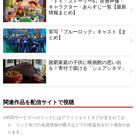
『トイ・ストーリー5』吹替声優・
キャラクター・あらすじ一覧【最新
情報まとめ】
実写『ブルーロック』キャスト【ま
とめ】
困窮家庭の子供に映画館の思い出
を！寄付で届ける「シェアシネマ」
関連作品を配信サイトで視聴
※VODサービスへのリンクにはアフィリエイトタグが含まれてお
り、リンク先での会員登録や購入などでの収益化を行う場合があ
ります。