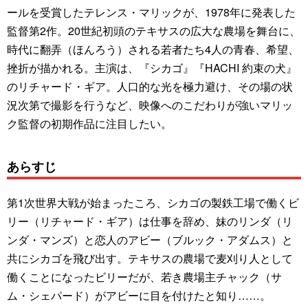
ールを受賞したテレンス・マリックが、1978年に発表した
監督第2作。20世紀初頭のテキサスの広大な農場を舞台に、
時代に翻弄（ほんろう）される若者たち4人の青春、希望、
挫折が描かれる。主演は、『シカゴ』『HACHI 約束の犬』
のリチャード・ギア。人口的な光を極力避け、その場の状
況次第で撮影を行うなど、映像へのこだわりが強いマリッ
ク監督の初期作品に注目したい。
あらすじ
第1次世界大戦が始まったころ、シカゴの製鉄工場で働くビ
リー（リチャード・ギア）は仕事を辞め、妹のリンダ（リ
ンダ・マンズ）と恋人のアビー（ブルック・アダムス）と
共にシカゴを飛び出す。テキサスの農場で麦刈り人として
働くことになったビリーだが、若き農場主チャック（サ
ム・シェパード）がアビーに目を付けたと知り……。