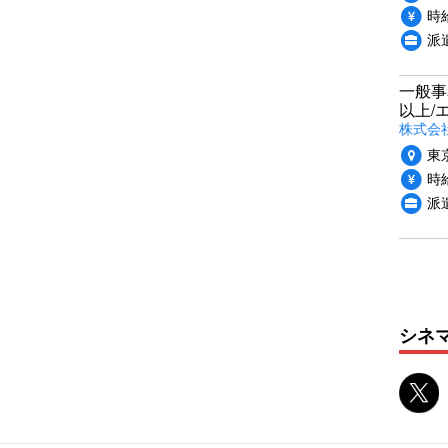
時給
派
一般事
以上/
株式会
東
時給
派
シネ