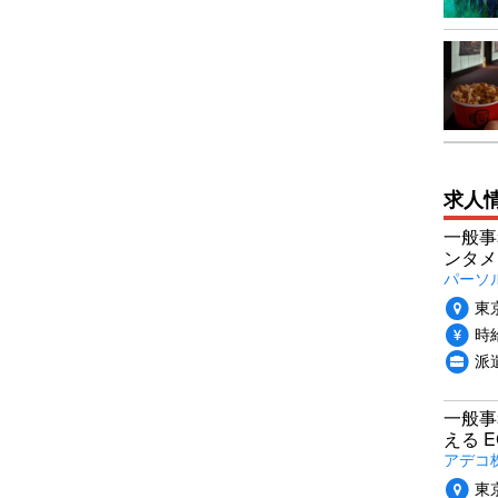
求人
一般事
ンタメ
パーソ
東
時給
派
一般事
える 
アデコ
東