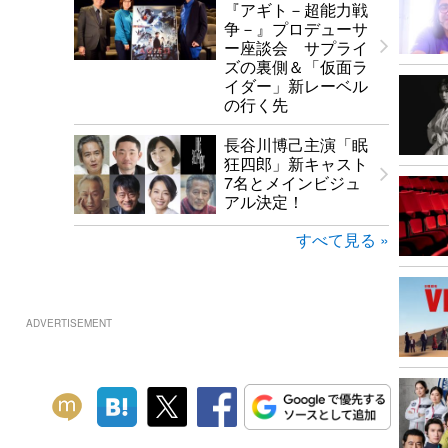
『アギト－超能力戦
争－』プロデューサ
ー座談会 サプライ
ズの裏側＆「仮面ラ
イダー」新レーベル
の行く先
長谷川博己主演「眠
狂四郎」新キャスト
7名とメインビジュ
アル決定！
すべて見る »
ADVERTISEMENT