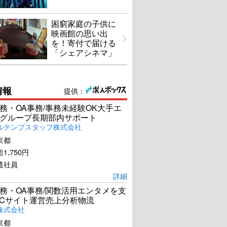
困窮家庭の子供に
映画館の思い出
を！寄付で届ける
「シェアシネマ」
情報
提供：
務・OA事務/事務未経験OK大手エ
グループ長期部内サポート
ルテンプスタッフ株式会社
京都
1,750円
遣社員
詳細
務・OA事務/関数活用エンタメを支
ECサイト運営売上分析物流
株式会社
京都