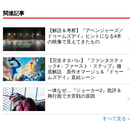
関連記事
【解説＆考察】『アベンジャーズ／
ドゥームズデイ』ヒントになる4本
の映像で見えてきたもの
【完全ネタバレ】『ファンタスティ
ック4：ファースト・ステップ』徹
底解説 原作オマージュ＆『ドゥー
ムズデイ』直結シーン
一体なぜ…『ジョーカー2』批評＆
興行面で大苦戦の原因
すべて見る »