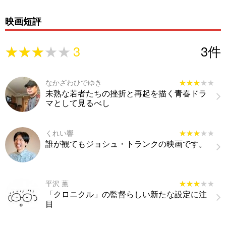
映画短評
★★★★★
★★★★★
3
3
件
なかざわひでゆき
★★★★★
★★★★★
未熟な若者たちの挫折と再起を描く青春ドラ
マとして見るべし
くれい響
★★★★★
★★★★★
誰が観てもジョシュ・トランクの映画です。
平沢 薫
★★★★★
★★★★★
「クロニクル」の監督らしい新たな設定に注
目