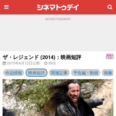
ADVERTISEMENT
ザ・レジェンド (2014)：映画短評
2015年6月12日公開
99分
作品情報
映画短評
関連記事
予告編・動画
画像