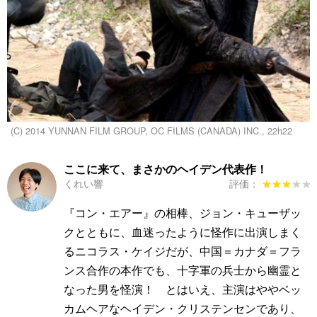
(C) 2014 YUNNAN FILM GROUP, OC FILMS (CANADA) INC., 22h22
ここに来て、まさかのヘイデン代表作！
くれい響
評価：
★★★★★
★★★★★
『コン・エアー』の相棒、ジョン・キューザッ
クとともに、血迷ったように怪作に出演しまく
るニコラス・ケイジだが、中国＝カナダ＝フラ
ンス合作の本作でも、十字軍の兵士から幽霊と
なった男を怪演！ とはいえ、主演はややベッ
カムヘアなヘイデン・クリステンセンであり、