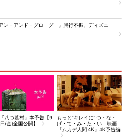
アン・アンド・グローグー』興行不振、ディズニー
『八つ墓村』本予告【9
もっと“キレイに” つ・な・
8日(金)全国公開】
げ・て・み・た・い 映画
『ムカデ人間 4K』4K予告編