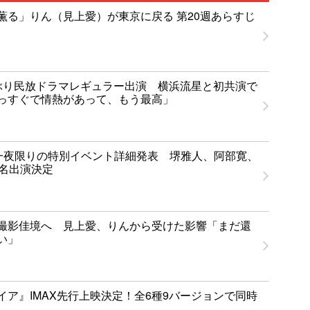
薫る」りん（見上愛）が東京に戻る 第20週あらすじ
ぶり民放ドラマレギュラー出演 横浜流星と初共演で
っすぐで情熱があって、もう最高」
T」一夜限りの特別イベント詳細発表 堺雅人、阿部寛、
1名出演決定
撮影佳境へ 見上愛、りんから受けた影響「まだ還
い」
イア』IMAX先行上映決定！全6種9バージョンで同時