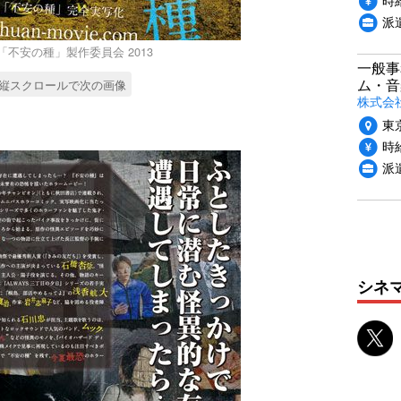
派
/ 「不安の種」製作委員会 2013
一般事
ム・音
縦スクロールで次の画像
株式会
東
時給
派
シネ