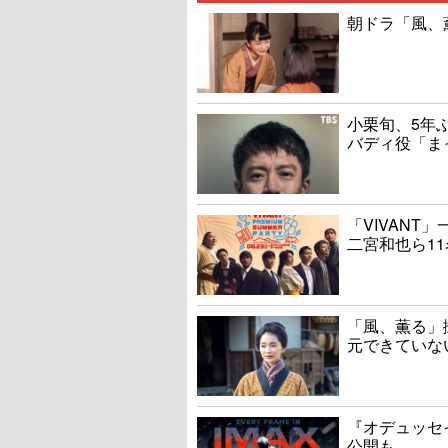
朝ドラ「風、
小栗旬、5年
バディ役「ま
「VIVAN
二宮和也ら1
「風、薫る」
元できていな
『オデュッセ
公開も