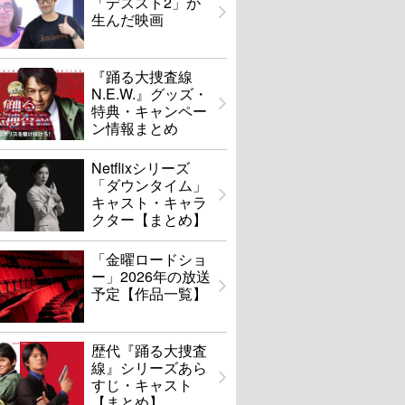
「デススト2」が
生んだ映画
『踊る大捜査線
N.E.W.』グッズ・
特典・キャンペー
ン情報まとめ
Netflixシリーズ
「ダウンタイム」
キャスト・キャラ
クター【まとめ】
「金曜ロードショ
ー」2026年の放送
予定【作品一覧】
歴代『踊る大捜査
線』シリーズあら
すじ・キャスト
【まとめ】