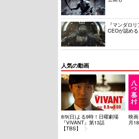
『マンダロリ
CEOが認める
人気の動画
8/9(日)よる9時！日曜劇場
映画
『VIVANT』第13話
月1
【TBS】