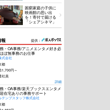
困窮家庭の子供に
映画館の思い出
を！寄付で届ける
「シェアシネマ」
情報
提供：
務・OA事務/アニメエンタメ好き必
ほぼ無事務のお仕事
株式会社
京都
1,700円～
遣社員
詳細
務・OA事務/楽天ブックスエンタメ
迎在宅ありの事務サポート
ルテンプスタッフ株式会社
京都
1,850円