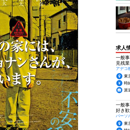
求人
一般事
見残業
アデコ
東
時給
派
一般事
好き歓
パーソ
東
時給