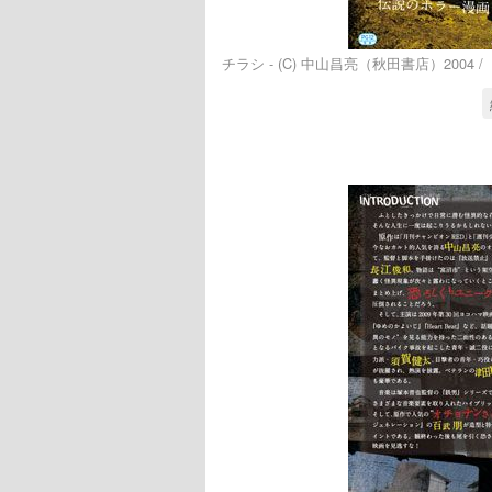
チラシ - (C) 中山昌亮（秋田書店）2004 