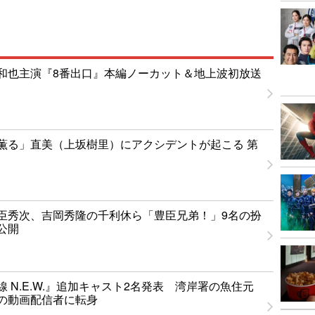
和也主演『8番出口』本編ノーカット＆地上波初放送
薫る」直美（上坂樹里）にアクシデントが起こる 第
臣秀次、吉岡秀隆の千利休ら「豊臣兄弟！」9名の扮
公開
 N.E.W.』追加キャスト2名発表 湾岸署の魚住元
の動画配信者に転身