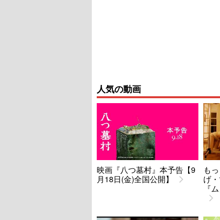
人気の動画
映画『八つ墓村』本予告【9
もっ
月18日(金)全国公開】
げ・
『ム