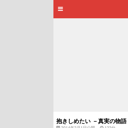
抱きしめたい －真実の物語－ 
2014年2月1日公開
122分