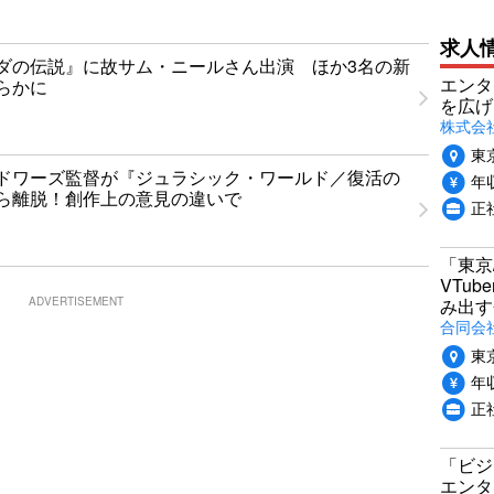
求人
ダの伝説』に故サム・ニールさん出演 ほか3名の新
エンタ
らかに
を広げ
株式会
東
ドワーズ監督が『ジュラシック・ワールド／復活の
年収
ら離脱！創作上の意見の違いで
正
「東京
VTu
み出す
ADVERTISEMENT
合同会
東
年収
正
「ビジ
エンタ