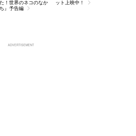
た！世界のネコのなか
ット上映中！
ち』予告編
ADVERTISEMENT