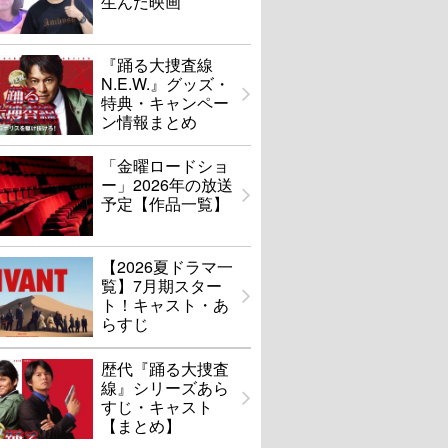
生んだ映画
『踊る大捜査線
N.E.W.』グッズ・
特典・キャンペー
ン情報まとめ
「金曜ロードショ
ー」2026年の放送
予定【作品一覧】
【2026夏ドラマ一
覧】7月期スター
ト！キャスト・あ
らすじ
歴代『踊る大捜査
線』シリーズあら
すじ・キャスト
【まとめ】