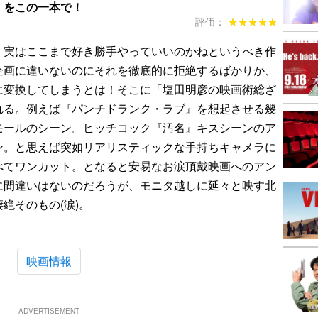
」をこの一本で！
評価：
★★★★★
★★★★★
、実はここまで好き勝手やっていいのかねというべき作
企画に違いないのにそれを徹底的に拒絶するばかりか、
に変換してしまうとは！そこに「塩田明彦の映画術総ざ
れる。例えば『パンチドランク・ラブ』を想起させる幾
モールのシーン。ヒッチコック『汚名』キスシーンのア
ン。と思えば突如リアリスティックな手持ちキャメラに
べてワンカット。となると安易なお涙頂戴映画へのアン
に間違いはないのだろうが、モニタ越しに延々と映す北
絶そのもの(涙)。
映画情報
ADVERTISEMENT