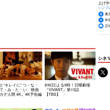
上げ中
シンプ
東
年収
正
シネ
と“キレイに” つ・な・
8/9(日)よる9時！日曜劇場
て・み・た・い 映画
『VIVANT』第13話
カデ人間 4K』4K予告編
【TBS】