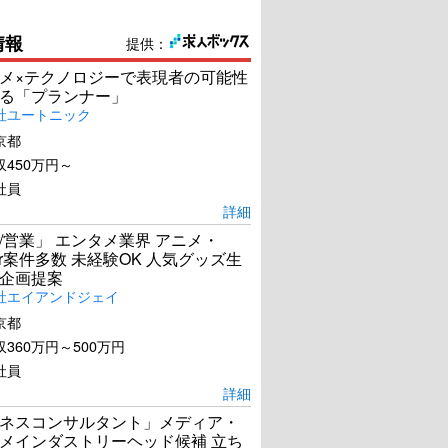
情報
提供：
メ×テクノロジーで表現者の可能性
る「プランナー」
社ユートニック
京都
450万円～
社員
詳細
/営業」 エンタメ業界 アニメ・
ber案件多数 未経験OK 人気グッズ生
企画提案
社エイアンドジェイ
京都
360万円～500万円
社員
詳細
ネスコンサルタント」メディア・
メインダストリーヘッド候補 立ち