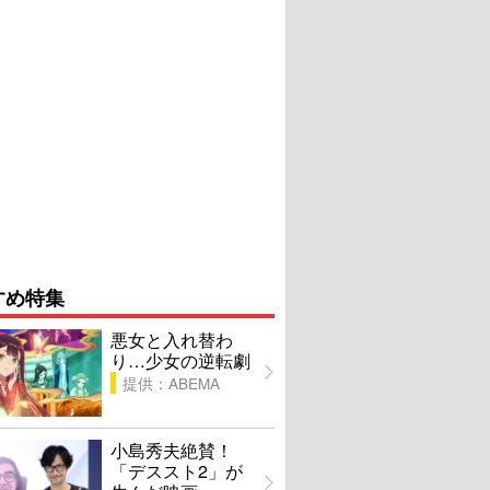
すめ特集
悪女と入れ替わ
り…少女の逆転劇
提供：ABEMA
小島秀夫絶賛！
「デススト2」が