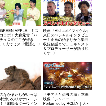
. GREEN APPLE、ミス
映画『Michael／マイケル』
コラボ！大森元貴「ハ
来日スペシャルインタビュ
チュロのここが好き
ー！企画の始まりから楽曲
」3人でミスド愛語る
収録秘話まで……キャスト
＆プロデューサーが語り尽
くす
のなかまたちがいっぱ
「モアナと伝説の海」本編
水瀬いのりがナレーシ
映像「シャイニー」
！『劇場版ダーウィン
Performed by ROLLY｜大ヒ