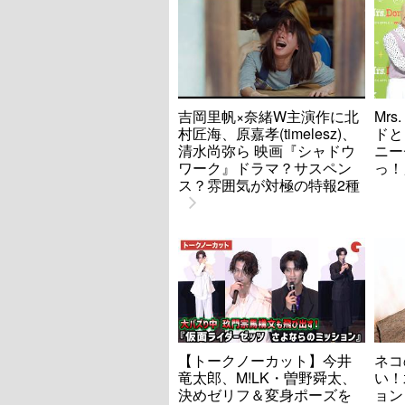
吉岡里帆×奈緒W主演作に北
Mrs
村匠海、原嘉孝(timelesz)、
ドと
清水尚弥ら 映画『シャドウ
ニー
ワーク』ドラマ？サスペン
っ！
ス？雰囲気が対極の特報2種
【トークノーカット】今井
ネコ
竜太郎、M!LK・曽野舜太、
い！
決めゼリフ＆変身ポーズを
ョン