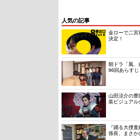
人気の記事
金ローで二宮
決定！
朝ドラ「風、
96回あらすじ
山田涼介の豊
装ビジュアル
『踊る大捜査線
係長、まさか