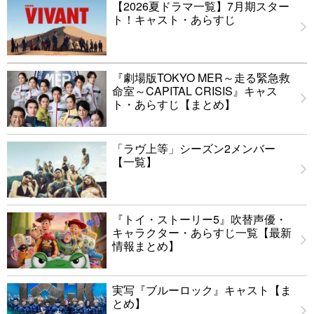
【2026夏ドラマ一覧】7月期スター
ト！キャスト・あらすじ
『劇場版TOKYO MER～走る緊急救
命室～CAPITAL CRISIS』キャス
ト・あらすじ【まとめ】
「ラヴ上等」シーズン2メンバー
【一覧】
『トイ・ストーリー5』吹替声優・
キャラクター・あらすじ一覧【最新
情報まとめ】
実写『ブルーロック』キャスト【ま
とめ】