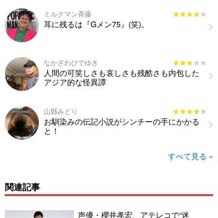
ミルクマン斉藤
★★★★★
★★★★★
耳に残るは『Gメン75』(笑)。
なかざわひでゆき
★★★★★
★★★★★
人間の可笑しさも哀しさも残酷さも内包した
アジア的な怪異譚
山縣みどり
★★★★★
★★★★★
お馴染みの伝記小説がシンチーの手にかかる
と！
すべて見る »
関連記事
声優・櫻井孝宏、アテレコで“迷