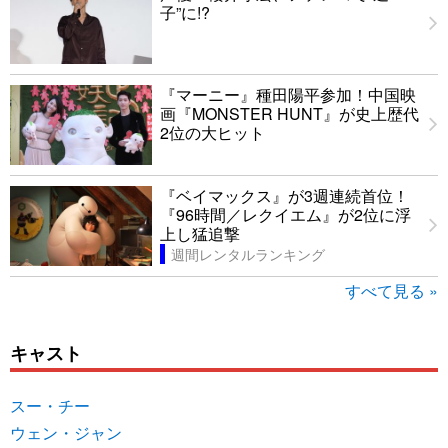
子”に!?
『マーニー』種田陽平参加！中国映
画『MONSTER HUNT』が史上歴代
2位の大ヒット
『ベイマックス』が3週連続首位！
『96時間／レクイエム』が2位に浮
上し猛追撃
週間レンタルランキング
すべて見る »
キャスト
スー・チー
ウェン・ジャン