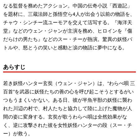
なる監督を務めたアクション。中国の伝奇小説「西遊記」
を題材に、三蔵法師と孫悟空ら4人が出会う以前の物語を、
チャウ・シンチー流ユーモアを交えて活写する。『海洋天
堂』などのウェン・ジャンが主演を務め、ヒロインを『傷
だらけの男たち』などのスー・チーが熱演。驚異の妖怪バ
トルや、怒とうの笑いと感動と涙の物語に夢中になる。
あらすじ
若き妖怪ハンター玄奘（ウェン・ジャン）は、“わらべ唄 三
百首”を武器に妖怪たちの善の心を呼び起こそうとするがい
つもうまくいかない。ある日、彼が半魚半獣の妖怪に襲わ
れた川辺の村で、村人たちと協力して陸に上げた魔物が人
間の姿に変身する。玄奘が歌うわらべ唄は全然効果がな
く、逆に攻撃された彼を女性妖怪ハンターの段（スー・チ
ー）が救う。