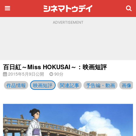
ADVERTISEMENT
百日紅～Miss HOKUSAI～：映画短評
2015年5月9日公開
90分
作品情報
映画短評
関連記事
予告編・動画
画像