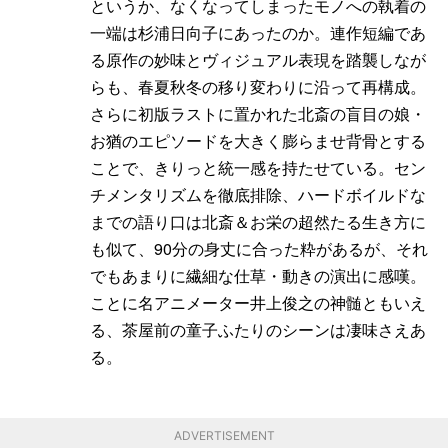
というか、なくなってしまったモノへの執着の
一端は杉浦日向子にあったのか。連作短編であ
る原作の妙味とヴィジュアル表現を踏襲しなが
らも、春夏秋冬の移り変わりに沿って再構成。
さらに初版ラストに置かれた北斎の盲目の娘・
お猶のエピソードを大きく膨らませ背骨とする
ことで、きりっと統一感を持たせている。セン
チメンタリズムを徹底排除、ハードボイルドな
までの語り口は北斎＆お栄の超然たる生き方に
も似て、90分の身丈に合った粋があるが、それ
でもあまりに繊細な仕草・動きの演出に感嘆。
ことに名アニメーター井上俊之の神髄ともいえ
る、茶屋前の童子ふたりのシーンは凄味さえあ
る。
ADVERTISEMENT