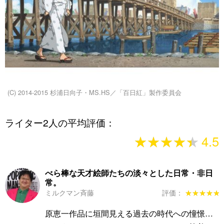
(C) 2014-2015 杉浦日向子・MS.HS／「百日紅」製作委員会
ライター2人の平均評価：
★★★★★
★★★★★
4.5
べら棒な天才絵師たちの淡々とした日常・非日
常。
ミルクマン斉藤
評価：
★★★★★
★★★★★
原恵一作品に垣間見える過去の時代への憧憬…