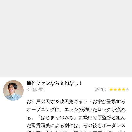
原作ファンなら文句なし！
くれい響
評価：
★★★★★
★★★★★
お江戸の天才＆破天荒キャラ・お栄が登場する
オープニングに、エッジの効いたロックが流れ
る。『はじまりのみち』に続いて原監督と組ん
だ富貴晴美による劇伴は、その後もボーダレス