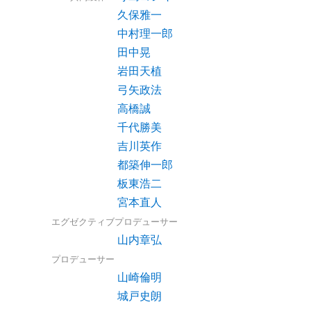
久保雅一
中村理一郎
田中晃
岩田天植
弓矢政法
高橋誠
千代勝美
吉川英作
都築伸一郎
板東浩二
宮本直人
エグゼクティブプロデューサー
山内章弘
プロデューサー
山崎倫明
城戸史朗