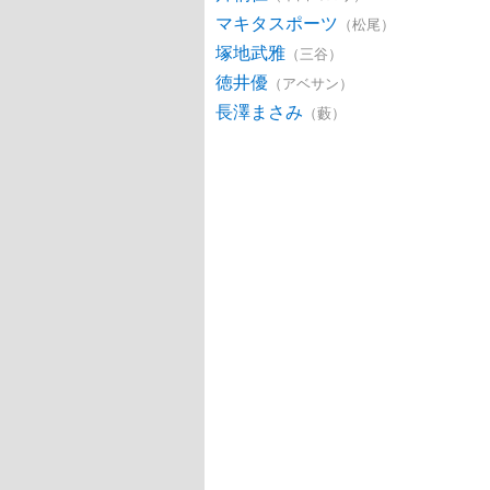
マキタスポーツ
（松尾）
塚地武雅
（三谷）
徳井優
（アベサン）
長澤まさみ
（藪）