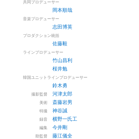
共同プロデューサー
岡本順哉
音楽プロデューサー
志田博英
プロダクション統括
佐藤毅
ラインプロデューサー
竹山昌利
桜井勉
韓国ユニットラインプロデューサー
鈴木勇
河津太郎
撮影監督
斎藤岩男
美術
神谷誠
特撮
横野一氏工
録音
今井剛
編集
藤江儀全
助監督