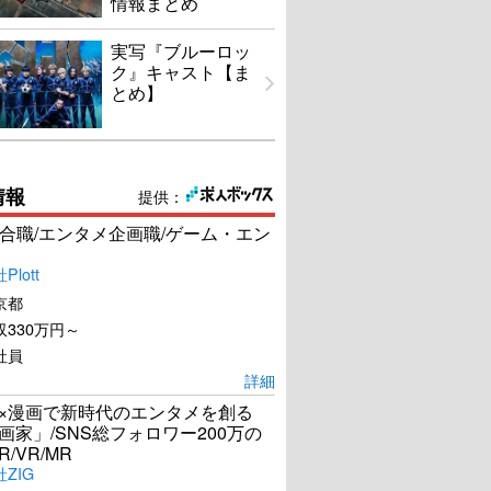
情報まとめ
実写『ブルーロッ
ク』キャスト【ま
とめ】
情報
提供：
合職/エンタメ企画職/ゲーム・エン
lott
京都
330万円～
社員
詳細
I×漫画で新時代のエンタメを創る
漫画家」/SNS総フォロワー200万の
R/VR/MR
ZIG