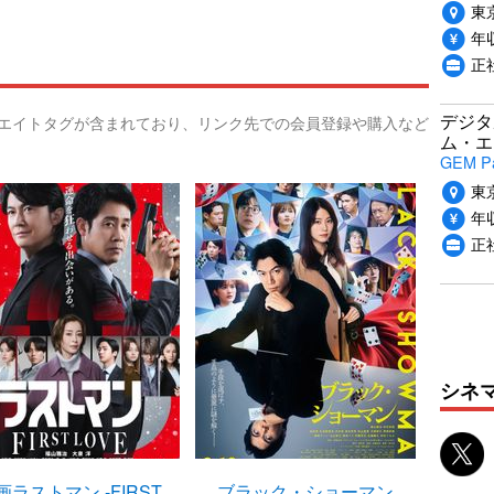
東
年収
正
デジタ
リエイトタグが含まれており、リンク先での会員登録や購入など
ム・エ
GEM P
東
年収
正
シネ
画ラストマン -FIRST
ブラック・ショーマン