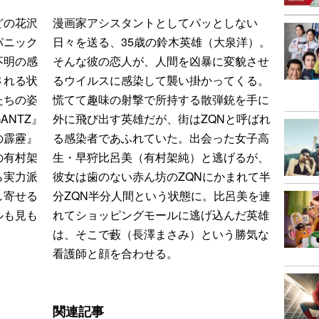
どの花沢
漫画家アシスタントとしてパッとしない
パニック
日々を送る、35歳の鈴木英雄（大泉洋）。
不明の感
そんな彼の恋人が、人間を凶暴に変貌させ
される状
るウイルスに感染して襲い掛かってくる。
たちの姿
慌てて趣味の射撃で所持する散弾銃を手に
ANTZ』
外に飛び出す英雄だが、街はZQNと呼ばれ
の霹靂』
る感染者であふれていた。出会った女子高
の有村架
生・早狩比呂美（有村架純）と逃げるが、
ら実力派
彼女は歯のない赤ん坊のZQNにかまれて半
し寄せる
分ZQN半分人間という状態に。比呂美を連
ルも見も
れてショッピングモールに逃げ込んだ英雄
は、そこで藪（長澤まさみ）という勝気な
看護師と顔を合わせる。
関連記事