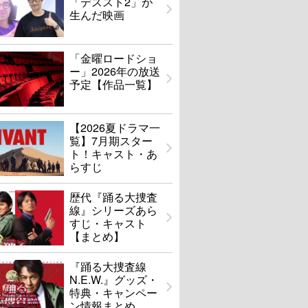
「デススト2」が
生んだ映画
「金曜ロードショ
ー」2026年の放送
予定【作品一覧】
【2026夏ドラマ一
覧】7月期スター
ト！キャスト・あ
らすじ
歴代『踊る大捜査
線』シリーズあら
すじ・キャスト
【まとめ】
『踊る大捜査線
N.E.W.』グッズ・
特典・キャンペー
ン情報まとめ