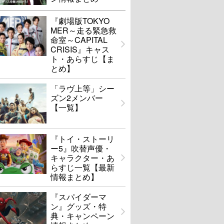
『劇場版TOKYO
MER～走る緊急救
命室～CAPITAL
CRISIS』キャス
ト・あらすじ【ま
とめ】
「ラヴ上等」シー
ズン2メンバー
【一覧】
『トイ・ストーリ
ー5』吹替声優・
キャラクター・あ
らすじ一覧【最新
情報まとめ】
『スパイダーマ
ン』グッズ・特
典・キャンペーン