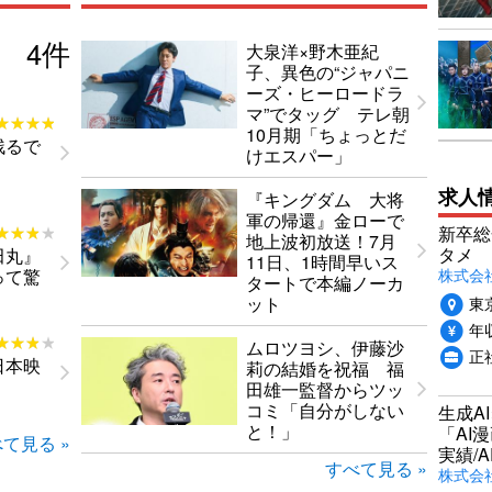
4
件
大泉洋×野木亜紀
子、異色の“ジャパニ
ーズ・ヒーロードラ
マ”でタッグ テレ朝
★★★★
★★★★
10月期「ちょっとだ
残るで
けエスパー」
求人
『キングダム 大将
軍の帰還』金ローで
★★★★
★★★★
新卒総
地上波初放送！7月
タメ
田丸』
11日、1時間早いス
株式会社P
って驚
タートで本編ノーカ
東
ット
年収
★★★★
★★★★
ムロツヨシ、伊藤沙
正
日本映
莉の結婚を祝福 福
！
田雄一監督からツッ
コミ「自分がしない
生成A
と！」
「AI
て見る »
実績/A
すべて見る »
株式会社