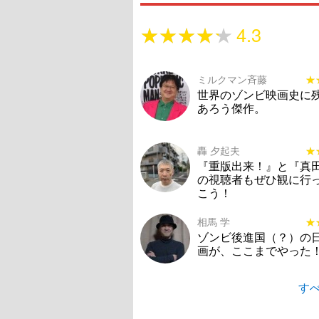
★★★★★
★★★★★
4.3
ミルクマン斉藤
★
★
世界のゾンビ映画史に
あろう傑作。
轟 夕起夫
★
★
『重版出来！』と『真
の視聴者もぜひ観に行
こう！
相馬 学
★
★
ゾンビ後進国（？）の
画が、ここまでやった
すべ