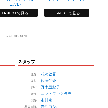
LOVE-
U-NEXTで見る
U-NEXTで見る
ADVERTISEMENT
スタッフ
花沢健吾
原作
佐藤信介
監督
野木亜紀子
脚本
ニマ・ファクララ
音楽
市川南
製作
寺島ヨシキ
共同製作