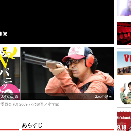
3枚の写真
3本の動画
委員会 (C) 2009 花沢健吾／小学館
あらすじ