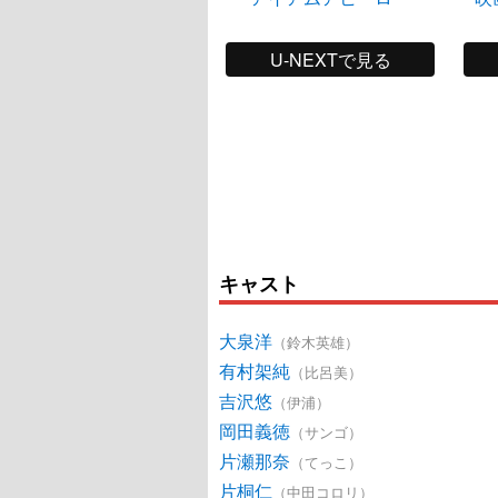
U-NEXTで見る
キャスト
大泉洋
（鈴木英雄）
有村架純
（比呂美）
吉沢悠
（伊浦）
岡田義徳
（サンゴ）
片瀬那奈
（てっこ）
片桐仁
（中田コロリ）