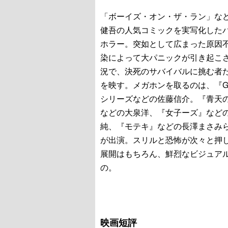
「ボーイズ・オン・ザ・ラン」な
健吾の人気コミックを実写化した
ホラー。突如として広まった原因
染によって大パニックが引き起こ
況で、決死のサバイバルに挑む者
を映す。メガホンを取るのは、『G
シリーズなどの佐藤信介。『青天
などの大泉洋、『女子ーズ』など
純、『モテキ』などの長澤まさみ
が出演。スリルと恐怖が次々と押
展開はもちろん、鮮烈なビジュア
の。
映画短評