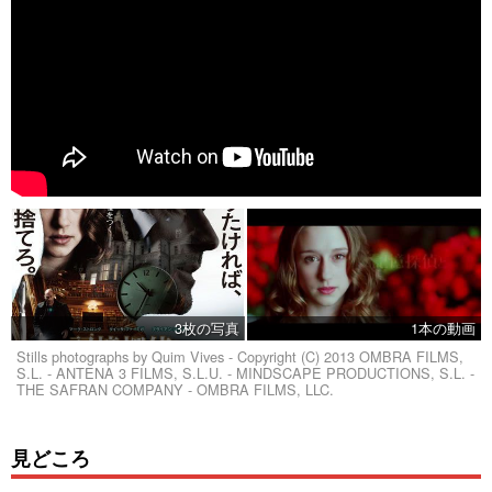
3枚の写真
1本の動画
Stills photographs by Quim Vives - Copyright (C) 2013 OMBRA FILMS,
S.L. - ANTENA 3 FILMS, S.L.U. - MINDSCAPE PRODUCTIONS, S.L. -
THE SAFRAN COMPANY - OMBRA FILMS, LLC.
見どころ