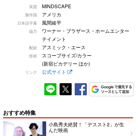
MINDSCAPE
英題
アメリカ
製作国
風間綾平
日本語字幕
ワーナー・ブラザース・ホームエンター
協力
テイメント
アスミック・エース
配給
スコープサイズ/カラー
技術
(新宿ピカデリー ほか)
公式サイト
リンク
おすすめ特集
小島秀夫絶賛！「デススト2」が生
んだ映画