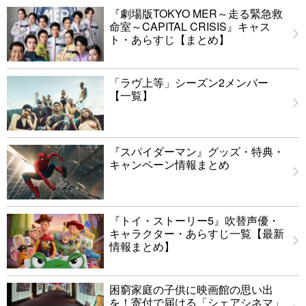
『劇場版TOKYO MER～走る緊急救
命室～CAPITAL CRISIS』キャス
ト・あらすじ【まとめ】
「ラヴ上等」シーズン2メンバー
【一覧】
『スパイダーマン』グッズ・特典・
キャンペーン情報まとめ
『トイ・ストーリー5』吹替声優・
キャラクター・あらすじ一覧【最新
情報まとめ】
困窮家庭の子供に映画館の思い出
を！寄付で届ける「シェアシネマ」