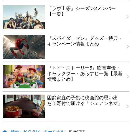
「ラヴ上等」シーズン2メンバー
【一覧】
『スパイダーマン』グッズ・特典・
キャンペーン情報まとめ
『トイ・ストーリー5』吹替声優・
キャラクター・あらすじ一覧【最新
情報まとめ】
困窮家庭の子供に映画館の思い出
を！寄付で届ける「シェアシネマ」
映画
起終点駅 ターミナル
映画短評