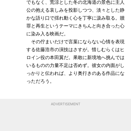
でもなく、荒涼とした冬の北海道の景色に主人
公の抱える哀しみを投影しつつ、淡々とした静
かな語り口で揺れ動く心を丁寧に汲み取る。贖
罪と再生というテーマにきちんと向き合った心
に染み入る映画だ。
その佇まいだけで言葉にならない心情を表現
する佐藤浩市の演技はさすが。惜しむらくはヒ
ロイン役の本田翼だ。果敢に新境地へ挑んでは
いるものの力量不足は否めず。彼女の内面がし
っかりと伝われば、より奥行きのある作品にな
っただろう。
ADVERTISEMENT