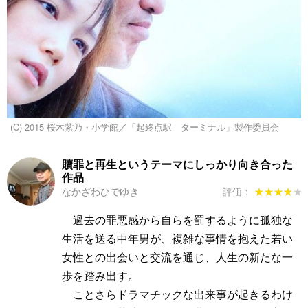
(C) 2015 桜木紫乃・小学館／「起終点駅 ターミナル」製作委員会
贖罪と再生というテーマにしっかり向き合った
作品
なかざわひでゆき
評価：
★★★★★
★★★★★
過去の罪悪感から自らを罰するように孤独な
生活を送る中年男が、複雑な事情を抱えた若い
女性との出会いと交流を通じ、人生の新たな一
歩を踏み出す。
ことさらドラマチックな出来事が起きるわけ