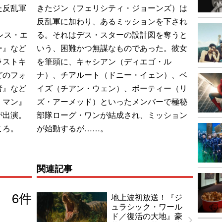
た反乱軍
きたジン（フェリシティ・ジョーンズ）は
反乱軍に加わり、あるミッションを下され
ャレス・エ
る。それはデス・スターの設計図を奪うと
ー』など
いう、困難かつ無謀なものであった。彼女
ラストキ
を筆頭に、キャシアン（ディエゴ・ル
どのフォ
ナ）、チアルート（ドニー・イェン）、ベ
者』など
イズ（チアン・ウェン）、ボーティー（リ
・マン』
ズ・アーメッド）といったメンバーで極秘
が出演。
部隊ローグ・ワンが結成され、ミッション
ころ。
が始動するが……。
関連記事
6
件
地上波初放送！『ジ
ュラシック・ワール
ド／復活の大地』豪