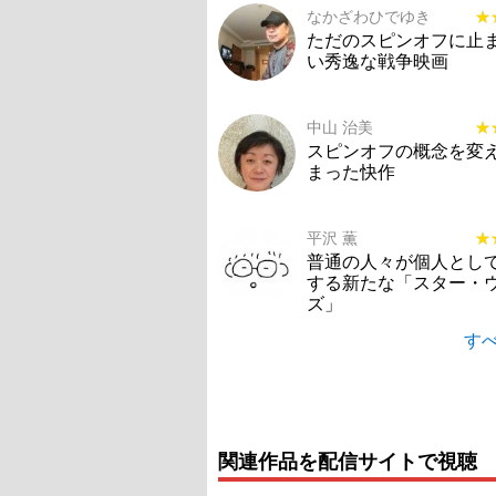
なかざわひでゆき
★
★
ただのスピンオフに止
い秀逸な戦争映画
中山 治美
★
★
スピンオフの概念を変
まった快作
平沢 薫
★
★
普通の人々が個人とし
する新たな「スター・
ズ」
すべ
関連作品を配信サイトで視聴