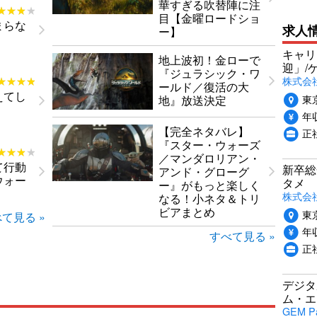
華すぎる吹替陣に注
★★★★
★★★★
目【金曜ロードショ
まらな
求人
ー】
キャリ
地上波初！金ローで
迎」/
『ジュラシック・ワ
株式会
★★★★
★★★★
ールド／復活の大
えてし
東
地』放送決定
年収
【完全ネタバレ】
正
『スター・ウォーズ
★★★★
★★★★
／マンダロリアン・
て行動
新卒総
アンド・グローグ
ウォー
タメ
ー』がもっと楽しく
株式会社P
なる！小ネタ＆トリ
ビアまとめ
東
て見る »
年収
すべて見る »
正
デジタ
ム・エ
GEM P