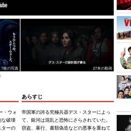
7枚の写真
27本の動画
d.
あらすじ
ー・ウォ
帝国軍の誇る究極兵器デス・スターによっ
的な破壊
て、銀河は混乱と恐怖にさらされていた。
スターの
窃盗、暴行、書類偽造などの悪事を重ねて