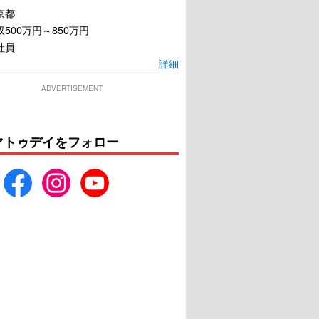
京都
500万円～850万円
社員
詳細
ADVERTISEMENT
マトゥデイをフォロー
リエイター／創造者
DC がんばれ！スーパーペ
ット
U-NEXTで見る
U-NEXTで見る