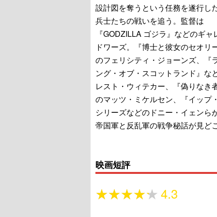
設計図を奪うという任務を遂行し
兵士たちの戦いを追う。監督は
『GODZILLA ゴジラ』などのギ
ドワーズ。『博士と彼女のセオリ
のフェリシティ・ジョーンズ、『
ング・オブ・スコットランド』な
レスト・ウィテカー、『偽りなき
のマッツ・ミケルセン、『イップ
シリーズなどのドニー・イェンら
帝国軍と反乱軍の戦争秘話が見ど
映画短評
★★★★★
★★★★★
4.3