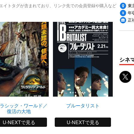
東
リエイトタグが含まれており、リンク先での会員登録や購入など
年収
正
シネ
ラシック・ワールド／
ブルータリスト
ザ・ク
復活の大地
U-NEXTで見る
U-NEXTで見る