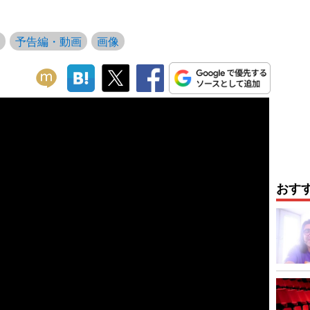
予告編・動画
画像
おす