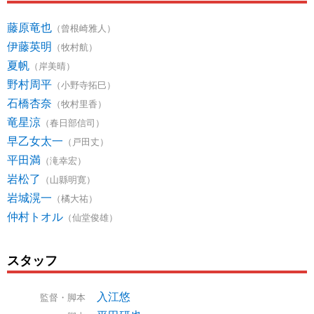
藤原竜也
（曾根崎雅人）
伊藤英明
（牧村航）
夏帆
（岸美晴）
野村周平
（小野寺拓巳）
石橋杏奈
（牧村里香）
竜星涼
（春日部信司）
早乙女太一
（戸田丈）
平田満
（滝幸宏）
岩松了
（山縣明寛）
岩城滉一
（橘大祐）
仲村トオル
（仙堂俊雄）
スタッフ
入江悠
監督・脚本