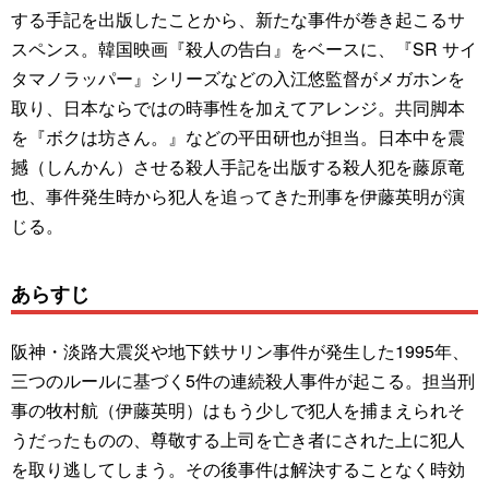
する手記を出版したことから、新たな事件が巻き起こるサ
スペンス。韓国映画『殺人の告白』をベースに、『SR サイ
タマノラッパー』シリーズなどの入江悠監督がメガホンを
取り、日本ならではの時事性を加えてアレンジ。共同脚本
を『ボクは坊さん。』などの平田研也が担当。日本中を震
撼（しんかん）させる殺人手記を出版する殺人犯を藤原竜
也、事件発生時から犯人を追ってきた刑事を伊藤英明が演
じる。
あらすじ
阪神・淡路大震災や地下鉄サリン事件が発生した1995年、
三つのルールに基づく5件の連続殺人事件が起こる。担当刑
事の牧村航（伊藤英明）はもう少しで犯人を捕まえられそ
うだったものの、尊敬する上司を亡き者にされた上に犯人
を取り逃してしまう。その後事件は解決することなく時効