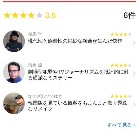
★★★★★
★★★★★
3.8
6
件
相馬 学
★★★★★
★★★★★
現代性と娯楽性の絶妙な融合が生んだ快作
清水 節
★★★★★
★★★★★
劇場型犯罪やTVジャーナリズムを批評的に射
る硬派なミステリー
なかざわひでゆき
★★★★★
★★★★★
韓国版を見ている観客をもまんまと欺く秀逸
なリメイク
すべて見る »