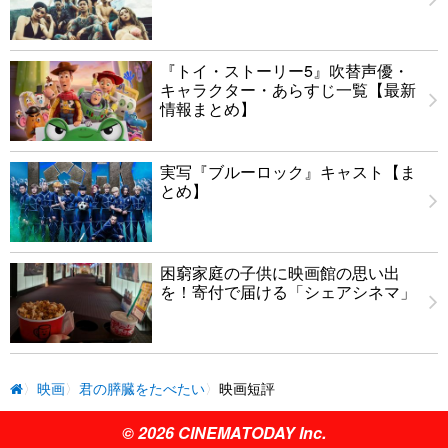
『トイ・ストーリー5』吹替声優・
キャラクター・あらすじ一覧【最新
情報まとめ】
実写『ブルーロック』キャスト【ま
とめ】
困窮家庭の子供に映画館の思い出
を！寄付で届ける「シェアシネマ」
映画
君の膵臓をたべたい
映画短評
© 2026 CINEMATODAY Inc.