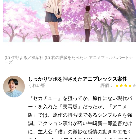
(C) 住野よる／双葉社 (C) 君の膵臓をたべたい アニメフィルムパートナ
ーズ
しっかりツボを押さえたアニプレックス案件
くれい響
評価：
★★★★★
★★★★★
『セカチュー』を狙ってか、原作にない現代パ
ートを入れた「実写版」だったが、「アニメ
版」では、原作の持ち味であるシンプルさを強
調。アクション演出が巧い牛嶋新一郎監督だけ
に、主人公「僕」の微妙な感情の動きをエモく