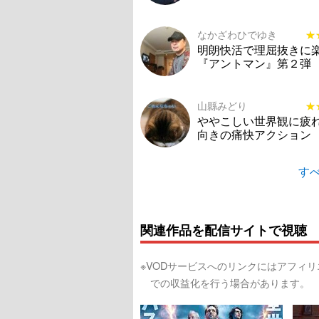
なかざわひでゆき
★
★
明朗快活で理屈抜きに
『アントマン』第２弾
山縣みどり
★
★
ややこしい世界観に疲
向きの痛快アクション
すべ
関連作品を配信サイトで視聴
※VODサービスへのリンクにはアフィ
での収益化を行う場合があります。