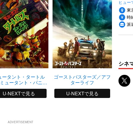
ヒュー
東
時給
派
シネ
ュータント・タートル
ゴーストバスターズ／アフ
スパイ
ミュータント・パニッ
ターライフ
ク！
U-NEXTで見る
U-NEXTで見る
ADVERTISEMENT