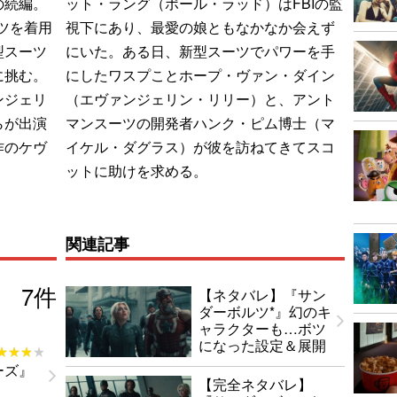
の続編。
ット・ラング（ポール・ラッド）はFBIの監
ツを着用
視下にあり、最愛の娘ともなかなか会えず
型スーツ
にいた。ある日、新型スーツでパワーを手
に挑む。
にしたワスプことホープ・ヴァン・ダイン
ンジェリ
（エヴァンジェリン・リリー）と、アント
らが出演
マンスーツの開発者ハンク・ピム博士（マ
作のケヴ
イケル・ダグラス）が彼を訪ねてきてスコ
ットに助けを求める。
関連記事
7
件
【ネタバレ】『サン
ダーボルツ*』幻のキ
ャラクターも…ボツ
になった設定＆展開
★★★★
★★★★
ーズ』
【完全ネタバレ】