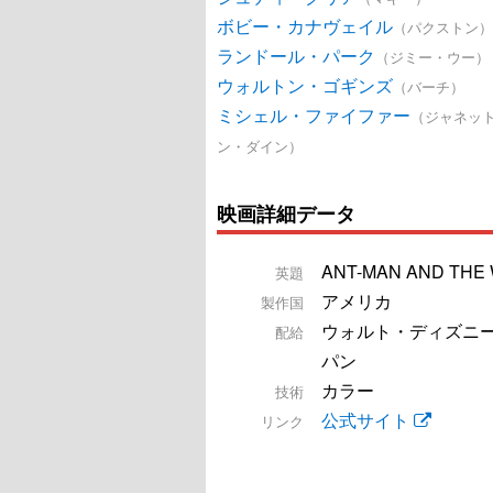
ボビー・カナヴェイル
（パクストン）
ランドール・パーク
（ジミー・ウー）
ウォルトン・ゴギンズ
（バーチ）
ミシェル・ファイファー
（ジャネッ
ン・ダイン）
映画詳細データ
ANT-MAN AND THE
英題
アメリカ
製作国
ウォルト・ディズニ
配給
パン
カラー
技術
公式サイト
リンク