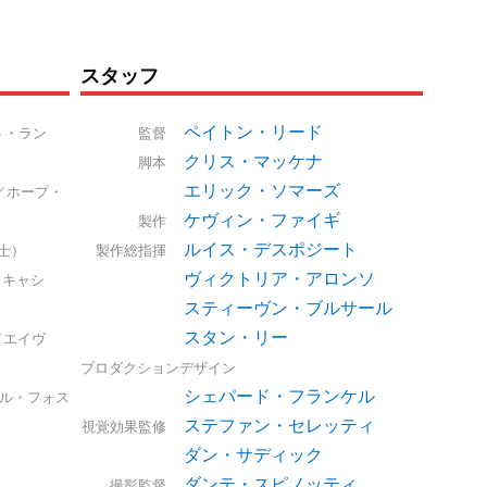
スタッフ
ペイトン・リード
ト・ラン
監督
クリス・マッケナ
脚本
エリック・ソマーズ
／ホープ・
ケヴィン・ファイギ
製作
ルイス・デスポジート
士）
製作総指揮
ヴィクトリア・アロンソ
（キャシ
スティーヴン・ブルサール
スタン・リー
／エイヴ
プロダクションデザイン
シェパード・フランケル
ル・フォス
ステファン・セレッティ
視覚効果監修
ダン・サディック
ダンテ・スピノッティ
撮影監督