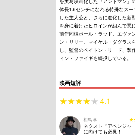
を実写映画化した『アントマン』
体長1.5センチになれる特殊なスー
した主人公と、さらに進化した新
を身に着けたヒロインが組んで悪
前作同様ポール・ラッド、エヴァ
ン・リリー、マイケル・ダグラス
し、監督のペイトン・リード、製
ィン・ファイギも続投している。
映画短評
★★★★★
★★★★★
4.1
相馬 学
★
★
ネクスト『アベンジャ
に向けても必見！