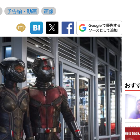
予告編・動画
画像
おす