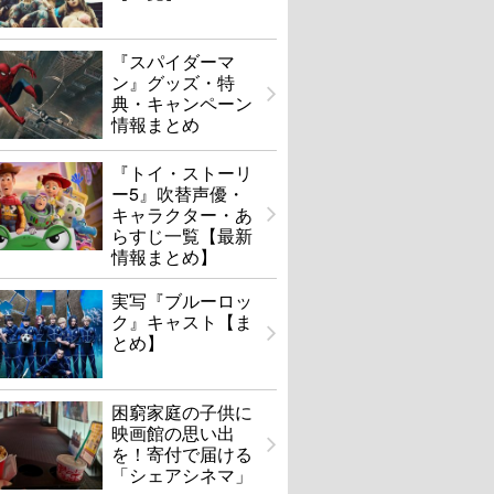
『スパイダーマ
ン』グッズ・特
典・キャンペーン
情報まとめ
『トイ・ストーリ
ー5』吹替声優・
キャラクター・あ
らすじ一覧【最新
情報まとめ】
実写『ブルーロッ
ク』キャスト【ま
とめ】
困窮家庭の子供に
映画館の思い出
を！寄付で届ける
「シェアシネマ」