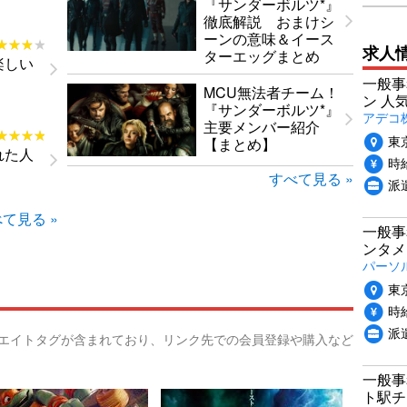
『サンダーボルツ*』
徹底解説 おまけシ
ーンの意味＆イース
★★★★
★★★★
求人
ターエッグまとめ
楽しい
一般事
MCU無法者チーム！
ン 人
『サンダーボルツ*』
アデコ
主要メンバー紹介
★★★★
★★★★
東
【まとめ】
れた人
時給
すべて見る »
派
て見る »
一般事
ンタメ
パーソ
東
時給
派
リエイトタグが含まれており、リンク先での会員登録や購入など
一般事
ト駅チ