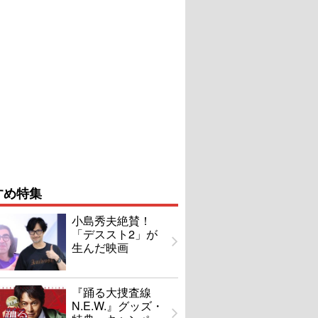
すめ特集
小島秀夫絶賛！
「デススト2」が
生んだ映画
『踊る大捜査線
N.E.W.』グッズ・