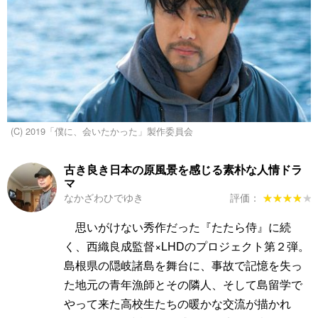
(C) 2019「僕に、会いたかった」製作委員会
古き良き日本の原風景を感じる素朴な人情ドラ
マ
なかざわひでゆき
評価：
★★★★★
★★★★★
思いがけない秀作だった『たたら侍』に続
く、西織良成監督×LHDのプロジェクト第２弾。
島根県の隠岐諸島を舞台に、事故で記憶を失っ
た地元の青年漁師とその隣人、そして島留学で
やって来た高校生たちの暖かな交流が描かれ