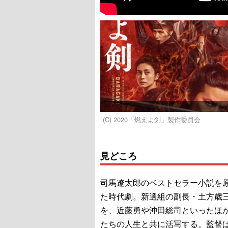
(C) 2020「燃えよ剣」製作委員会
見どころ
司馬遼太郎のベストセラー小説を
た時代劇。新選組の副長・土方歳
を、近藤勇や沖田総司といったほ
たちの人生と共に活写する。監督