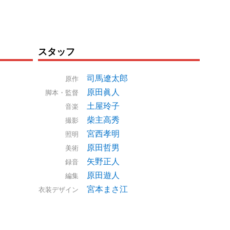
スタッフ
司馬遼太郎
原作
原田眞人
脚本・監督
土屋玲子
音楽
柴主高秀
撮影
宮西孝明
照明
原田哲男
美術
矢野正人
録音
原田遊人
編集
宮本まさ江
衣装デザイン