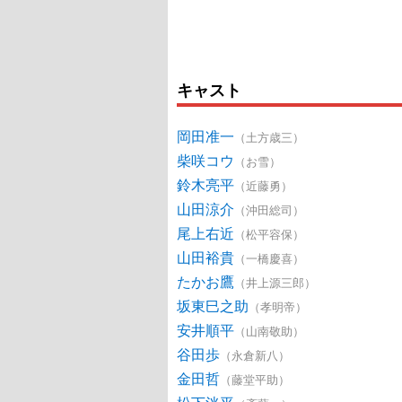
キャスト
岡田准一
（土方歳三）
柴咲コウ
（お雪）
鈴木亮平
（近藤勇）
山田涼介
（沖田総司）
尾上右近
（松平容保）
山田裕貴
（一橋慶喜）
たかお鷹
（井上源三郎）
坂東巳之助
（孝明帝）
安井順平
（山南敬助）
谷田歩
（永倉新八）
金田哲
（藤堂平助）