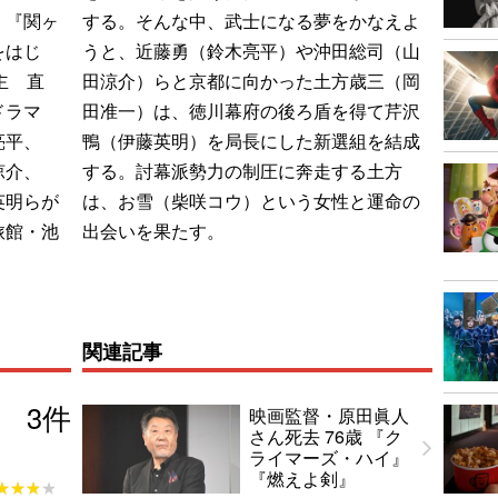
。『関ヶ
する。そんな中、武士になる夢をかなえよ
をはじ
うと、近藤勇（鈴木亮平）や沖田総司（山
主 直
田涼介）らと京都に向かった土方歳三（岡
ドラマ
田准一）は、徳川幕府の後ろ盾を得て芹沢
亮平、
鴨（伊藤英明）を局長にした新選組を結成
涼介、
する。討幕派勢力の制圧に奔走する土方
英明らが
は、お雪（柴咲コウ）という女性と運命の
旅館・池
出会いを果たす。
関連記事
3
件
映画監督・原田眞人
さん死去 76歳 『ク
ライマーズ・ハイ』
『燃えよ剣』
★★★★
★★★★