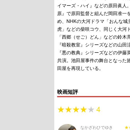
イマーズ・ハイ』などの原田眞人
原』で原田監督と組んだ岡田准一
め、NHKの大河ドラマ「おんな城
虎」などの柴咲コウ、同じく大河
「西郷（せご）どん」などの鈴木
『暗殺教室』シリーズなどの山田
『悪の教典』シリーズなどの伊藤
共演。池田屋事件の舞台となった
田屋を再現している。
映画短評
★★★★★
★★★★★
4
なかざわひでゆき
★
★