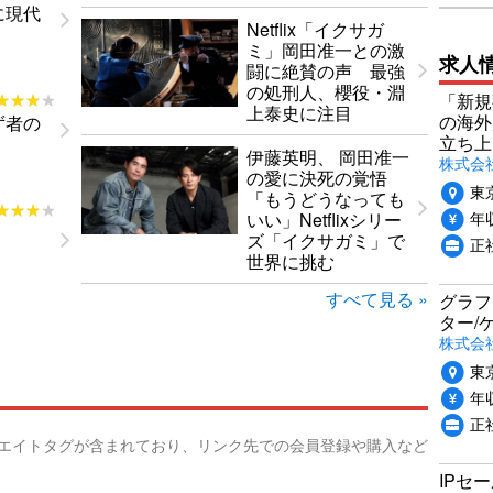
に現代
Netflix「イクサガ
ミ」岡田准一との激
求人
闘に絶賛の声 最強
の処刑人、櫻役・淵
★★★★
★★★★
「新規
上泰史に注目
の海外
ず者の
立ち上
伊藤英明、 岡田准一
株式会社P
の愛に決死の覚悟
東
「もうどうなっても
★★★★
★★★★
年収
いい」Netflixシリー
ズ「イクサガミ」で
正社
世界に挑む
すべて見る »
グラフ
ター/
株式会
東
年収
正社
リエイトタグが含まれており、リンク先での会員登録や購入など
IPセ