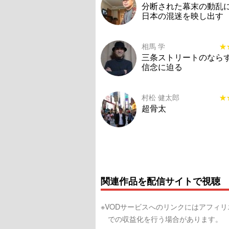
分断された幕末の動乱
日本の混迷を映し出す
相馬 学
★
★
三条ストリートのなら
信念に迫る
村松 健太郎
★
★
超骨太
関連作品を配信サイトで視聴
※VODサービスへのリンクにはアフィ
での収益化を行う場合があります。