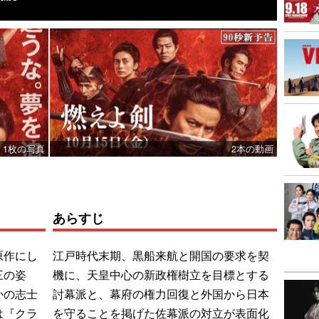
1枚の写真
2本の動画
あらすじ
原作にし
江戸時代末期、黒船来航と開国の要求を契
三の姿
機に、天皇中心の新政権樹立を目標とする
かの志士
討幕派と、幕府の権力回復と外国から日本
は『クラ
を守ることを掲げた佐幕派の対立が表面化