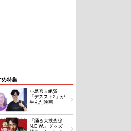
すめ特集
小島秀夫絶賛！
「デススト2」が
生んだ映画
『踊る大捜査線
N.E.W.』グッズ・