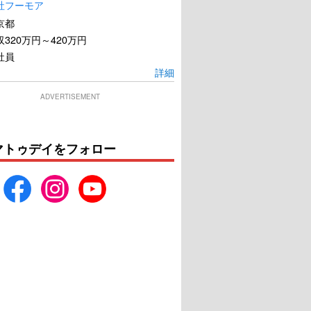
社フーモア
京都
320万円～420万円
社員
詳細
ADVERTISEMENT
マトゥデイをフォロー
r.コトー診療所
月の満ち欠け
U-NEXTで見る
U-NEXTで見る