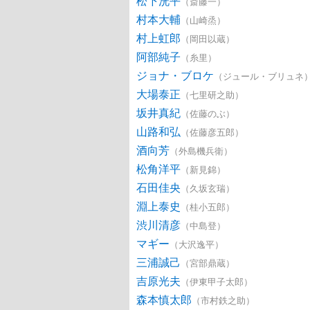
松下洸平
（斎藤一）
村本大輔
（山崎烝）
村上虹郎
（岡田以蔵）
阿部純子
（糸里）
ジョナ・ブロケ
（ジュール・ブリュネ
大場泰正
（七里研之助）
坂井真紀
（佐藤のぶ）
山路和弘
（佐藤彦五郎）
酒向芳
（外島機兵衛）
松角洋平
（新見錦）
石田佳央
（久坂玄瑞）
淵上泰史
（桂小五郎）
渋川清彦
（中島登）
マギー
（大沢逸平）
三浦誠己
（宮部鼎蔵）
吉原光夫
（伊東甲子太郎）
森本慎太郎
（市村鉄之助）