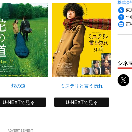
株式会
東
年収
正
シネ
蛇の道
ミステリと言う勿れ
D
U-NEXTで見る
U-NEXTで見る
ADVERTISEMENT