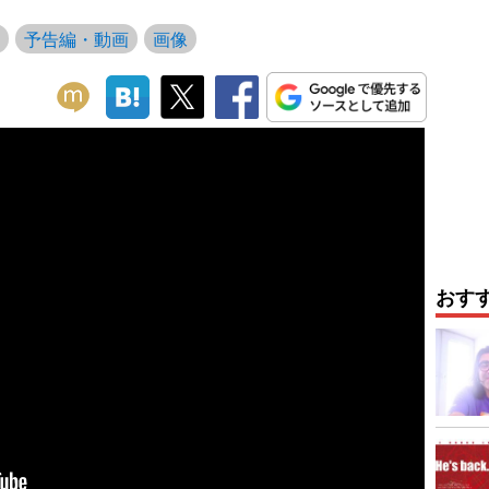
予告編・動画
画像
おす