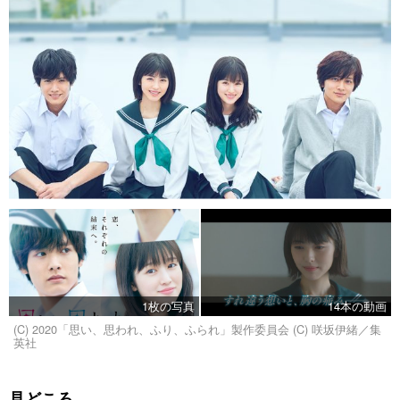
1枚の写真
14本の動画
(C) 2020「思い、思われ、ふり、ふられ」製作委員会 (C) 咲坂伊緒／集
英社
見どころ