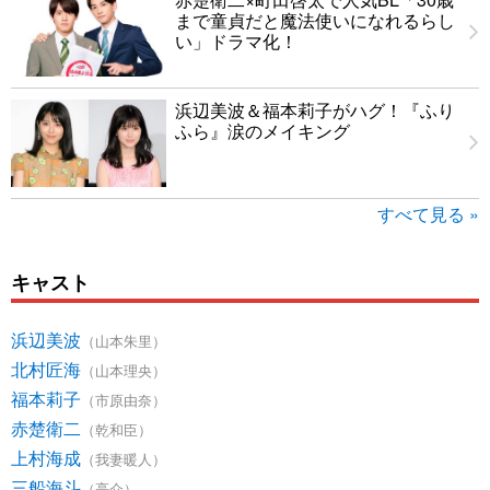
まで童貞だと魔法使いになれるらし
い」ドラマ化！
浜辺美波＆福本莉子がハグ！『ふり
ふら』涙のメイキング
すべて見る »
キャスト
浜辺美波
（山本朱里）
北村匠海
（山本理央）
福本莉子
（市原由奈）
赤楚衛二
（乾和臣）
上村海成
（我妻暖人）
三船海斗
（亮介）