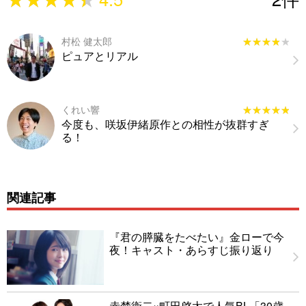
村松 健太郎
★★★★★
★★★★★
ピュアとリアル
くれい響
★★★★★
★★★★★
今度も、咲坂伊緒原作との相性が抜群すぎ
る！
関連記事
『君の膵臓をたべたい』金ローで今
夜！キャスト・あらすじ振り返り
赤楚衛二×町田啓太で人気BL「30歳