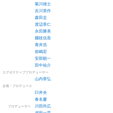
菊川雄士
吉川英作
森田圭
渡辺章仁
永田勝美
國枝信吾
青井浩
前嶋宏
安部順一
田中祐介
エグゼクティブプロデューサー
山内章弘
企画・プロデュース
臼井央
春名慶
川田尚広
プロデューサー
岸田一晃