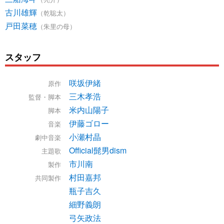
古川雄輝
（乾聡太）
戸田菜穂
（朱里の母）
スタッフ
咲坂伊緒
原作
三木孝浩
監督・脚本
米内山陽子
脚本
伊藤ゴロー
音楽
小瀬村晶
劇中音楽
Official髭男dism
主題歌
市川南
製作
村田嘉邦
共同製作
瓶子吉久
細野義朗
弓矢政法