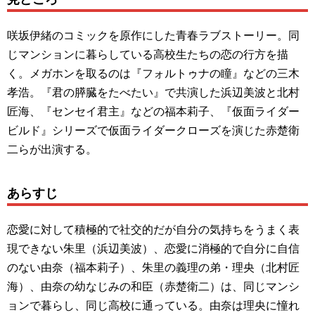
咲坂伊緒のコミックを原作にした青春ラブストーリー。同
じマンションに暮らしている高校生たちの恋の行方を描
く。メガホンを取るのは『フォルトゥナの瞳』などの三木
孝浩。『君の膵臓をたべたい』で共演した浜辺美波と北村
匠海、『センセイ君主』などの福本莉子、『仮面ライダー
ビルド』シリーズで仮面ライダークローズを演じた赤楚衛
二らが出演する。
あらすじ
恋愛に対して積極的で社交的だが自分の気持ちをうまく表
現できない朱里（浜辺美波）、恋愛に消極的で自分に自信
のない由奈（福本莉子）、朱里の義理の弟・理央（北村匠
海）、由奈の幼なじみの和臣（赤楚衛二）は、同じマンシ
ョンで暮らし、同じ高校に通っている。由奈は理央に憧れ