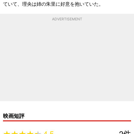
ていて、理央は姉の朱里に好意を抱いていた。
ADVERTISEMENT
映画短評
★★★★★
★★★★★
4.5
2
件