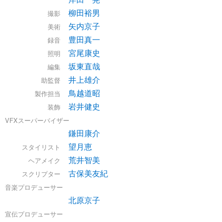
柳田裕男
撮影
矢内京子
美術
豊田真一
録音
宮尾康史
照明
坂東直哉
編集
井上雄介
助監督
鳥越道昭
製作担当
岩井健史
装飾
VFXスーパーバイザー
鎌田康介
望月恵
スタイリスト
荒井智美
ヘアメイク
古保美友紀
スクリプター
音楽プロデューサー
北原京子
宣伝プロデューサー