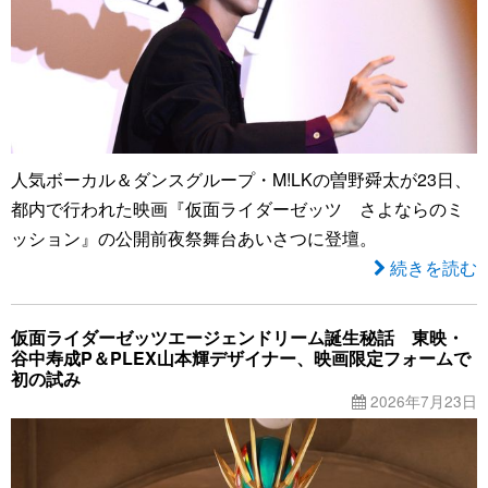
人気ボーカル＆ダンスグループ・M!LKの曽野舜太が23日、
都内で行われた映画『仮面ライダーゼッツ さよならのミ
ッション』の公開前夜祭舞台あいさつに登壇。
続きを読む
仮面ライダーゼッツエージェンドリーム誕生秘話 東映・
谷中寿成P＆PLEX山本輝デザイナー、映画限定フォームで
初の試み
2026年7月23日