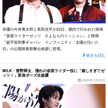
俳優の今井竜太郎と長田光平が23日、都内で行われた映画
『仮面ライダーゼッツ さよならのミッション』と映画
『超宇宙刑事ギャバン インフィニティ 太陽が泣いた
日』の公開前夜祭舞台挨拶に登壇。
続きを読む
M!LK・曽野舜太、憧れの仮面ライダー役に「嬉しすぎてゼ
ッツ！」変身ポーズ生披露
2026年7月23日