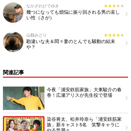
なかざわひでゆき
★★★★★
★★★★★
幾つになっても煩悩に振り回される男の哀し
い性（さが）
山縣みどり
★★★★★
★★★★★
勘違いな夫＆悶々妻のとんでも騒動の結末
や？
関連記事
今夜「浦安鉄筋家族」大東駿介の春
巻！広瀬アリスが先生役で登場
染谷将太、松井玲奈ら「浦安鉄筋家
族」新キャスト5名 笑撃キャラに
やる気満々