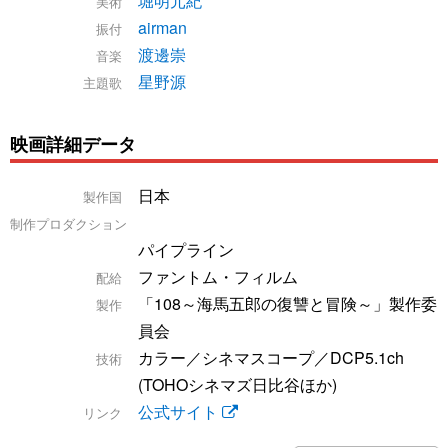
堀明元紀
美術
airman
振付
渡邊崇
音楽
星野源
主題歌
映画詳細データ
日本
製作国
制作プロダクション
パイプライン
ファントム・フィルム
配給
「108～海馬五郎の復讐と冒険～」製作委
製作
員会
カラー／シネマスコープ／DCP5.1ch
技術
(TOHOシネマズ日比谷ほか)
公式サイト
リンク