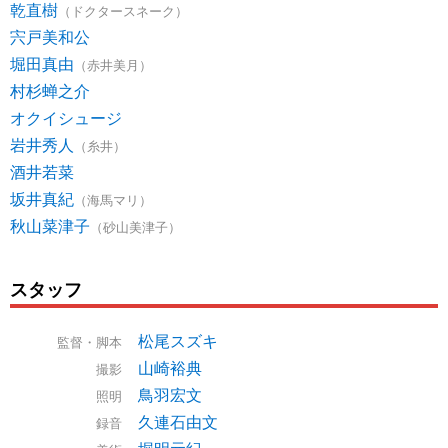
乾直樹
（ドクタースネーク）
宍戸美和公
堀田真由
（赤井美月）
村杉蝉之介
オクイシュージ
岩井秀人
（糸井）
酒井若菜
坂井真紀
（海馬マリ）
秋山菜津子
（砂山美津子）
スタッフ
松尾スズキ
監督・脚本
山崎裕典
撮影
鳥羽宏文
照明
久連石由文
録音