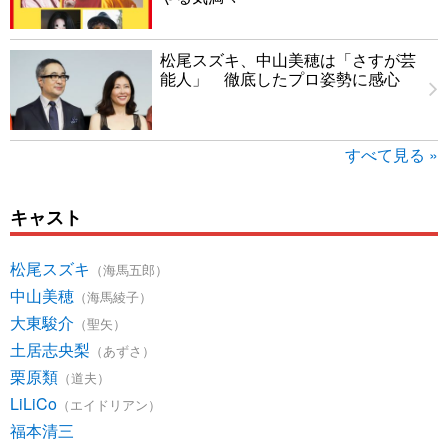
松尾スズキ、中山美穂は「さすが芸
能人」 徹底したプロ姿勢に感心
すべて見る »
キャスト
松尾スズキ
（海馬五郎）
中山美穂
（海馬綾子）
大東駿介
（聖矢）
土居志央梨
（あずさ）
栗原類
（道夫）
LiLiCo
（エイドリアン）
福本清三