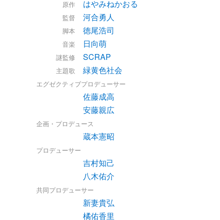
はやみねかおる
原作
河合勇人
監督
徳尾浩司
脚本
日向萌
音楽
SCRAP
謎監修
緑黄色社会
主題歌
エグゼクティブプロデューサー
佐藤成高
安藤親広
企画・プロデュース
蔵本憲昭
プロデューサー
吉村知己
八木佑介
共同プロデューサー
新妻貴弘
橘佑香里