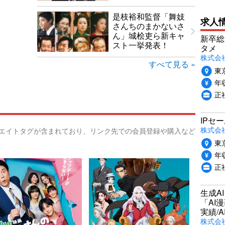
是枝裕和監督「舞妓
求人
さんちのまかないさ
ん」城桧吏ら新キャ
新卒総
スト一挙発表！
タメ
株式会社P
すべて見る »
東
年収
正
IPセ
株式会
リエイトタグが含まれており、リンク先での会員登録や購入など
東
年収
正
生成A
「AI
実績/A
株式会社