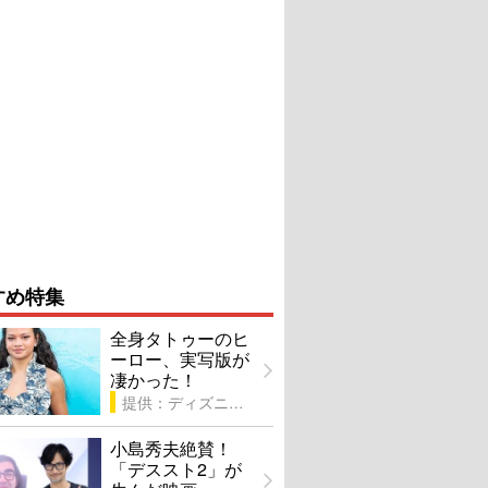
すめ特集
全身タトゥーのヒ
ーロー、実写版が
凄かった！
提供：ディズニー
小島秀夫絶賛！
「デススト2」が