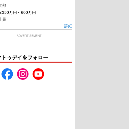
京都
350万円～600万円
社員
詳細
ADVERTISEMENT
言えない秘密
身代わり忠臣蔵
マトゥデイをフォロー
U-NEXTで見る
U-NEXTで見る