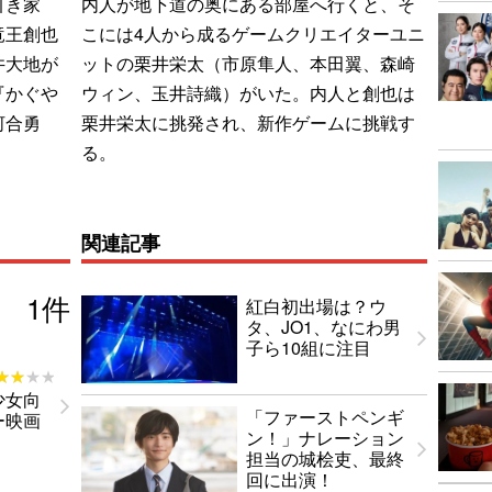
引き家
内人が地下道の奥にある部屋へ行くと、そ
竜王創也
こには4人から成るゲームクリエイターユニ
井大地が
ットの栗井栄太（市原隼人、本田翼、森崎
『かぐや
ウィン、玉井詩織）がいた。内人と創也は
河合勇
栗井栄太に挑発され、新作ゲームに挑戦す
る。
関連記事
1
件
紅白初出場は？ウ
タ、JO1、なにわ男
子ら10組に注目
★★★★
★★★★
少女向
「ファーストペンギ
ー映画
ン！」ナレーション
担当の城桧吏、最終
回に出演！