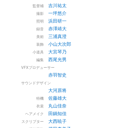
吉川祐太
監督補
一坪悠介
撮影
浜田研一
照明
赤澤靖大
録音
三浦真澄
美術
小山大次郎
装飾
大宮琴乃
小道具
西尾光男
編集
VFXプロデューサー
赤羽智史
サウンドデザイン
大河原将
佐藤雄大
特機
丸山佳奈
衣裳
田鍋知佳
ヘアメイク
大西暁子
スクリプター