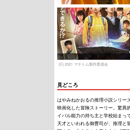
(C) 2021 マチトム製作委員会
見どころ
はやみねかおるの推理小説シリー
映画化した冒険ストーリー。驚異
イバル能力の持ち主と学校始まっ
天才といわれる御曹司が、推理と