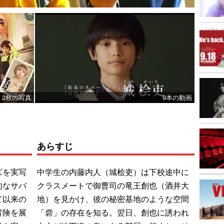
2枚の写真
9本の動画
あらすじ
ズを実写
中学生の内藤内人（城桧吏）は下校途中に
的なサバ
クラスメートで御曹司の竜王創也（酒井大
て以来の
地）を見かけ、彼の秘密基地のような空間
冒険を展
「砦」の存在を知る。翌日、創也に誘われ