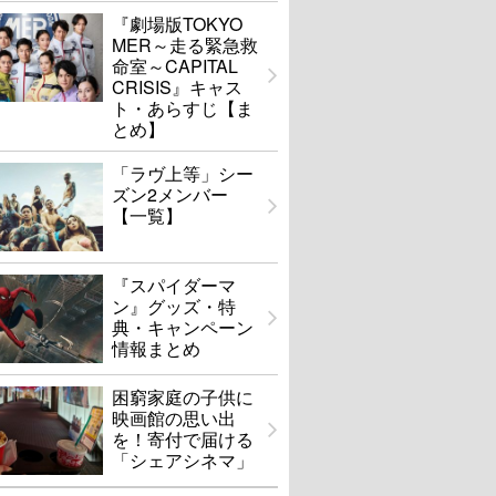
『劇場版TOKYO
MER～走る緊急救
命室～CAPITAL
CRISIS』キャス
ト・あらすじ【ま
とめ】
「ラヴ上等」シー
ズン2メンバー
【一覧】
『スパイダーマ
ン』グッズ・特
典・キャンペーン
情報まとめ
困窮家庭の子供に
映画館の思い出
を！寄付で届ける
「シェアシネマ」