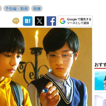
予告編・動画
画像
おす