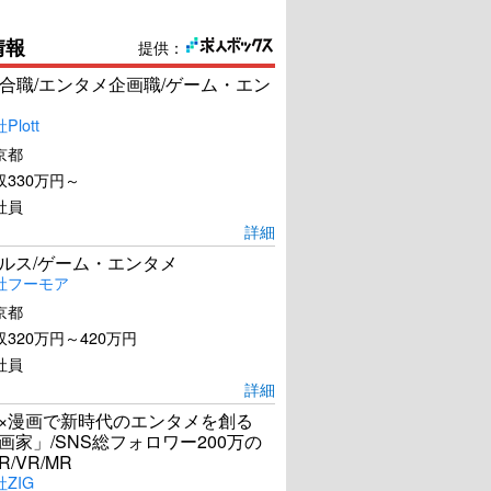
情報
提供：
合職/エンタメ企画職/ゲーム・エン
lott
京都
330万円～
社員
詳細
ールス/ゲーム・エンタメ
社フーモア
京都
320万円～420万円
社員
詳細
I×漫画で新時代のエンタメを創る
漫画家」/SNS総フォロワー200万の
R/VR/MR
ZIG