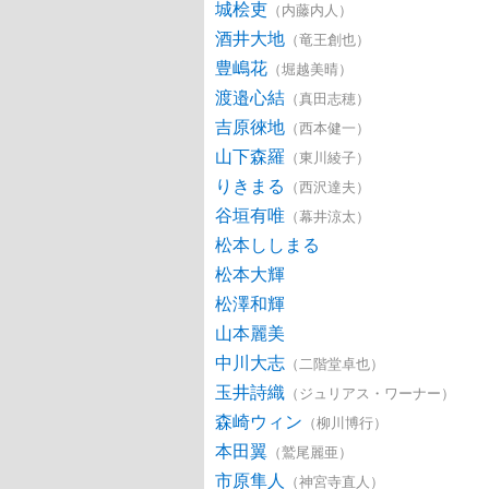
城桧吏
（内藤内人）
酒井大地
（竜王創也）
豊嶋花
（堀越美晴）
渡邉心結
（真田志穂）
吉原徠地
（西本健一）
山下森羅
（東川綾子）
りきまる
（西沢達夫）
谷垣有唯
（幕井涼太）
松本ししまる
松本大輝
松澤和輝
山本麗美
中川大志
（二階堂卓也）
玉井詩織
（ジュリアス・ワーナー）
森崎ウィン
（柳川博行）
本田翼
（鷲尾麗亜）
市原隼人
（神宮寺直人）