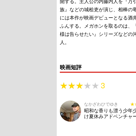
開する。主人公の内藤内人を『万
族』などの城桧吏が演じ、相棒の
には本作が映画デビューとなる酒
ふんする。メガホンを取るのは、
様は告らせたい』シリーズなどの
人。
映画短評
★★★★★
★★★★★
3
なかざわひでゆき
★
★
昭和な香りも漂う少年
け夏休みアドベンチャ