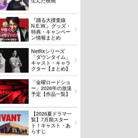
生んだ映画
『踊る大捜査線
N.E.W.』グッズ・
特典・キャンペー
ン情報まとめ
Netflixシリーズ
「ダウンタイム」
キャスト・キャラ
クター【まとめ】
「金曜ロードショ
ー」2026年の放送
予定【作品一覧】
【2026夏ドラマ一
覧】7月期スター
ト！キャスト・あ
らすじ