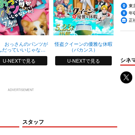
東
年収
正
 おっさんのパンツが
怪盗クイーンの優雅な休暇
んだっていいじゃない
（バカンス）
か！
シネ
U-NEXTで見る
U-NEXTで見る
ADVERTISEMENT
スタッフ