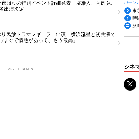
パーソ
T」一夜限りの特別イベント詳細発表 堺雅人、阿部寛、
1名出演決定
東
時給
派
ぶり民放ドラマレギュラー出演 横浜流星と初共演で
っすぐで情熱があって、もう最高」
シネ
ADVERTISEMENT