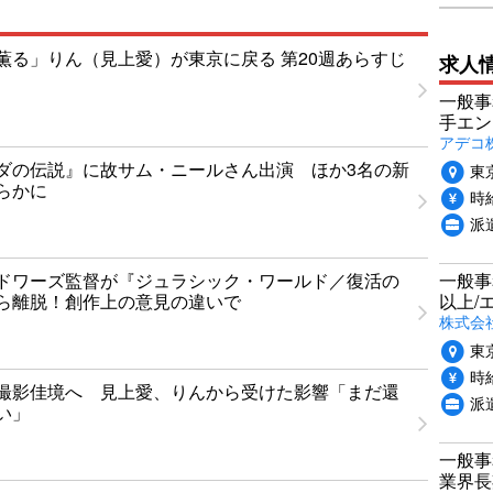
薫る」りん（見上愛）が東京に戻る 第20週あらすじ
求人
一般事
手エン
アデコ
ダの伝説』に故サム・ニールさん出演 ほか3名の新
東
らかに
時給
派
ドワーズ監督が『ジュラシック・ワールド／復活の
一般事
ら離脱！創作上の意見の違いで
以上/
株式会
東
時給
撮影佳境へ 見上愛、りんから受けた影響「まだ還
派
い」
一般事
業界長