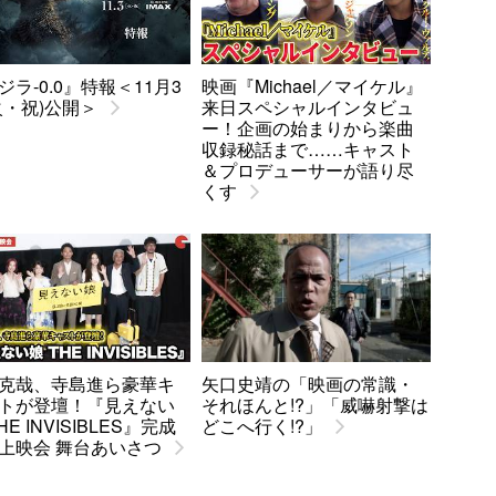
ジラ-0.0』特報＜11月3
映画『Michael／マイケル』
火・祝)公開＞
来日スペシャルインタビュ
ー！企画の始まりから楽曲
収録秘話まで……キャスト
＆プロデューサーが語り尽
くす
克哉、寺島進ら豪華キ
矢口史靖の「映画の常識・
トが登壇！『見えない
それほんと!?」「威嚇射撃は
HE INVISIBLES』完成
どこへ行く!?」
上映会 舞台あいさつ