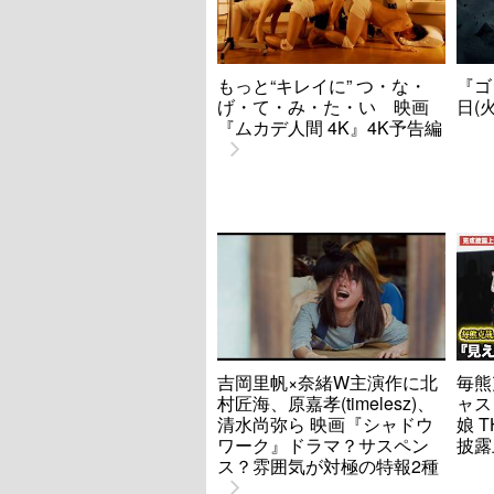
もっと“キレイに” つ・な・
『ゴ
げ・て・み・た・い 映画
日(
『ムカデ人間 4K』4K予告編
吉岡里帆×奈緒W主演作に北
毎熊
村匠海、原嘉孝(timelesz)、
ャス
清水尚弥ら 映画『シャドウ
娘 T
ワーク』ドラマ？サスペン
披露
ス？雰囲気が対極の特報2種