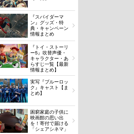
『スパイダーマ
ン』グッズ・特
典・キャンペーン
情報まとめ
『トイ・ストーリ
ー5』吹替声優・
キャラクター・あ
らすじ一覧【最新
情報まとめ】
OVER DRIVE
ちはやふる －下の句－
実写『ブルーロッ
U-NEXTで見る
U-NEXTで見る
ク』キャスト【ま
とめ】
困窮家庭の子供に
映画館の思い出
を！寄付で届ける
「シェアシネマ」