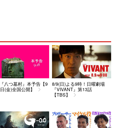
『八つ墓村』本予告【9
8/9(日)よる9時！日曜劇場
8日(金)全国公開】
『VIVANT』第13話
【TBS】