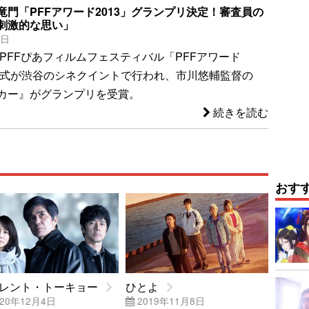
竜門「PFFアワード2013」グランプリ決定！審査員の
刺激的な思い」
1日
回PFFぴあフィルムフェスティバル「PFFアワード
表彰式が渋谷のシネクイントで行われ、市川悠輔監督の
カー』がグランプリを受賞。
続きを読む
おす
レント・トーキョー
ひとよ
20年12月4日
2019年11月8日