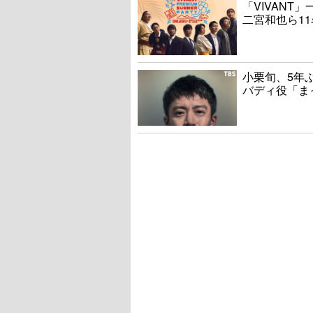
「VIVAN
二宮和也ら1
小栗旬、5年
バディ役「ま