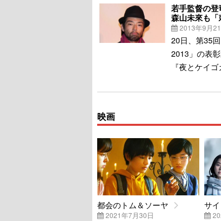
若手監督の登
森山未來も「
2013年9月2
20日、第35
2013」の
『夜とケイゴ
映画
都会のトム＆ソーヤ
サイ
2021年7月30日
20