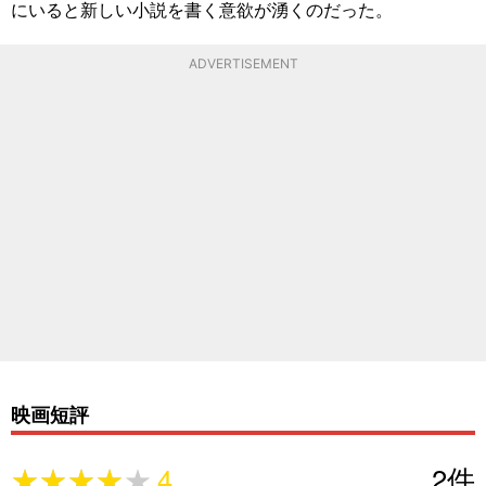
にいると新しい小説を書く意欲が湧くのだった。
ADVERTISEMENT
映画短評
★★★★★
★★★★★
4
2
件