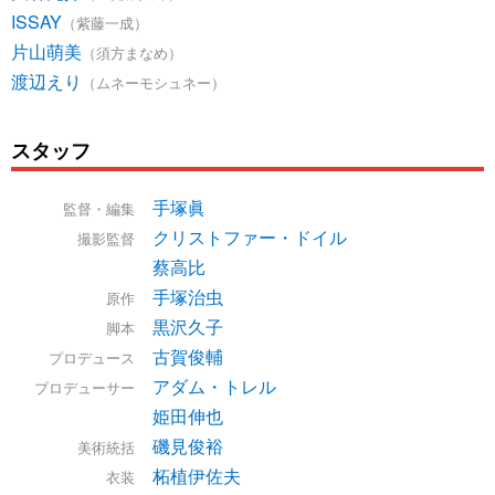
ISSAY
（紫藤一成）
片山萌美
（須方まなめ）
渡辺えり
（ムネーモシュネー）
スタッフ
手塚眞
監督・編集
クリストファー・ドイル
撮影監督
蔡高比
手塚治虫
原作
黒沢久子
脚本
古賀俊輔
プロデュース
アダム・トレル
プロデューサー
姫田伸也
磯見俊裕
美術統括
柘植伊佐夫
衣装