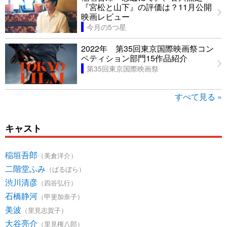
『宮松と山下』の評価は？11月公開
映画レビュー
今月の5つ星
2022年 第35回東京国際映画祭コン
ペティション部門15作品紹介
第35回東京国際映画祭
すべて見る »
キャスト
稲垣吾郎
（美倉洋介）
二階堂ふみ
（ばるぼら）
渋川清彦
（四谷弘行）
石橋静河
（甲斐加奈子）
美波
（里見志賀子）
大谷亮介
（里見権八郎）