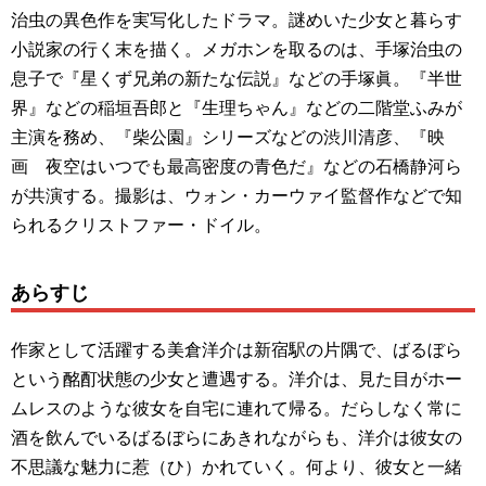
治虫の異色作を実写化したドラマ。謎めいた少女と暮らす
小説家の行く末を描く。メガホンを取るのは、手塚治虫の
息子で『星くず兄弟の新たな伝説』などの手塚眞。『半世
界』などの稲垣吾郎と『生理ちゃん』などの二階堂ふみが
主演を務め、『柴公園』シリーズなどの渋川清彦、『映
画 夜空はいつでも最高密度の青色だ』などの石橋静河ら
が共演する。撮影は、ウォン・カーウァイ監督作などで知
られるクリストファー・ドイル。
あらすじ
作家として活躍する美倉洋介は新宿駅の片隅で、ばるぼら
という酩酊状態の少女と遭遇する。洋介は、見た目がホー
ムレスのような彼女を自宅に連れて帰る。だらしなく常に
酒を飲んでいるばるぼらにあきれながらも、洋介は彼女の
不思議な魅力に惹（ひ）かれていく。何より、彼女と一緒