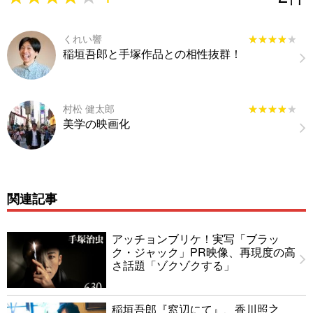
くれい響
★★★★★
★★★★★
稲垣吾郎と手塚作品との相性抜群！
村松 健太郎
★★★★★
★★★★★
美学の映画化
関連記事
アッチョンブリケ！実写「ブラッ
ク・ジャック」PR映像、再現度の高
さ話題「ゾクゾクする」
稲垣吾郎『窓辺にて』、香川照之