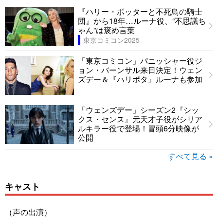
『ハリー・ポッターと不死鳥の騎士
団』から18年…ルーナ役、“不思議ち
ゃん”は褒め言葉
東京コミコン2025
「東京コミコン」パニッシャー役ジ
ョン・バーンサル来日決定！ウェン
ズデー＆『ハリポタ』ルーナも参加
「ウェンズデー」シーズン2『シッ
クス・センス』元天才子役がシリア
ルキラー役で登場！冒頭6分映像が
公開
すべて見る »
キャスト
（声の出演）