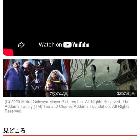
7枚の写真
3本の動画
(C) 2020 Metro-Goldwyn-Mayer Pictures Inc. All Rights Reserved. The
Addams Family (TM) Tee and Charles Addams Foundation. All Rights
Reserved.
見どころ