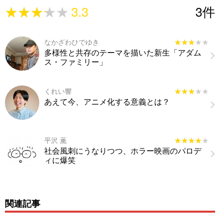
★★★★★
★★★★★
3.3
3
件
なかざわひでゆき
★★★★★
★★★★★
多様性と共存のテーマを描いた新生「アダム
ス・ファミリー」
くれい響
★★★★★
★★★★★
あえて今、アニメ化する意義とは？
平沢 薫
★★★★★
★★★★★
社会風刺にうなりつつ、ホラー映画のパロデ
ィに爆笑
関連記事