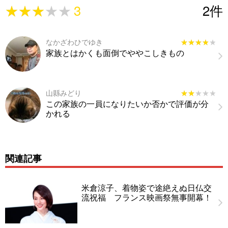
★★★★★
★★★★★
3
2
件
なかざわひでゆき
★★★★★
★★★★★
家族とはかくも面倒でややこしきもの
山縣みどり
★★★★★
★★★★★
この家族の一員になりたいか否かで評価が分
かれる
関連記事
米倉涼子、着物姿で途絶えぬ日仏交
流祝福 フランス映画祭無事開幕！