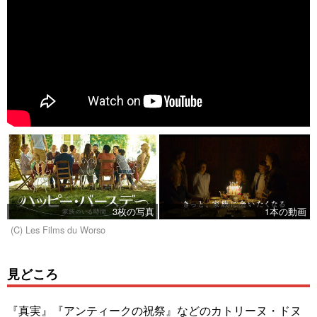
3枚の写真
1本の動画
(C) Les Films du Worso
見どころ
『真実』『アンティークの祝祭』などのカトリーヌ・ドヌ